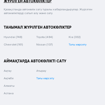
ЖҮРІЛГЕН АВТОКӨЛІКТЕР
Қазақстанда автокөлік сату туралы хабарландырулар. Жүрілген
автокөліктерді сатып алу және сату.
ТАНЫМАЛ ЖҮРІЛГЕН АВТОКӨЛІКТЕР
Hyundai
(748)
Toyota
(484)
Kia
(332)
Chevrolet
(161)
Nissan
(137)
Тағы көрсету
АЙМАҚТАРДА АВТОКӨЛІКТІ САТУ
Ақтау
Атырау
Ақтөбе
Тағы көрсету
Алматы
Астана