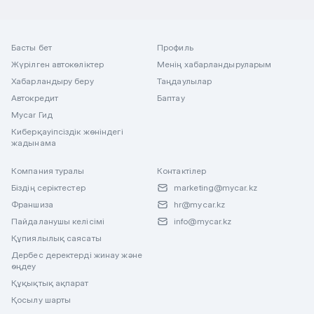
Басты бет
Профиль
Жүрілген автокөліктер
Менің хабарландыруларым
Хабарландыру беру
Таңдаулылар
Автокредит
Баптау
Mycar Гид
Киберқауіпсіздік жөніндегі
жадынама
Компания туралы
Контактілер
Біздің серіктестер
marketing@mycar.kz
Франшиза
hr@mycar.kz
Пайдаланушы келісімі
info@mycar.kz
Құпиялылық саясаты
Дербес деректерді жинау және
өңдеу
Құқықтық ақпарат
Қосылу шарты