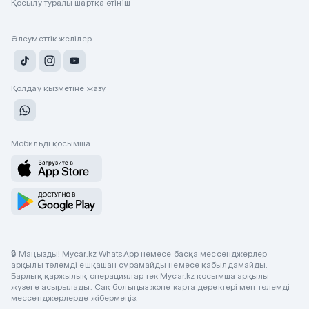
Қосылу туралы шартқа өтініш
Әлеуметтік желілер
Қолдау қызметіне жазу
Мобильді қосымша
🔒 Маңызды! Mycar.kz WhatsApp немесе басқа мессенджерлер
арқылы төлемді ешқашан сұрамайды немесе қабылдамайды.
Барлық қаржылық операциялар тек Mycar.kz қосымша арқылы
жүзеге асырылады. Сақ болыңыз және карта деректері мен төлемді
мессенджерлерде жібермеңіз.