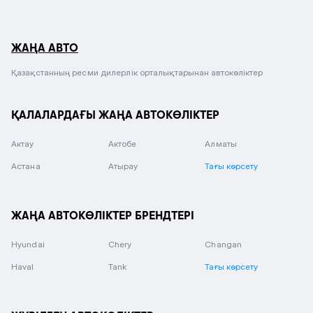
ЖАҢА АВТО
Қазақстанның ресми дилерлік орталықтарынан автокөліктер
ҚАЛАЛАРДАҒЫ ЖАҢА АВТОКӨЛІКТЕР
Актау
Актобе
Алматы
Астана
Атырау
Тағы көрсету
ЖАҢА АВТОКӨЛІКТЕР БРЕНДТЕРІ
Hyundai
Chery
Changan
Haval
Tank
Тағы көрсету