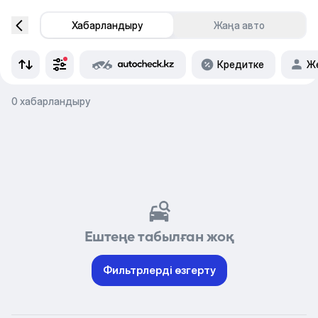
Хабарландыру
Жаңа авто
Кредитке
Же
0 хабарландыру
Ештеңе табылған жоқ
Фильтрлерді өзгерту