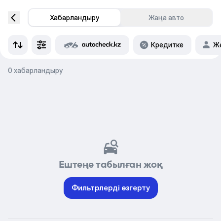
Хабарландыру
Жаңа авто
Кредитке
Же
0 хабарландыру
Ештеңе табылған жоқ
Фильтрлерді өзгерту