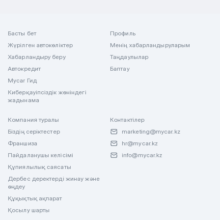
Басты бет
Профиль
Жүрілген автокөліктер
Менің хабарландыруларым
Хабарландыру беру
Таңдаулылар
Автокредит
Баптау
Mycar Гид
Киберқауіпсіздік жөніндегі
жадынама
Компания туралы
Контактілер
Біздің серіктестер
marketing@mycar.kz
Франшиза
hr@mycar.kz
Пайдаланушы келісімі
info@mycar.kz
Құпиялылық саясаты
Дербес деректерді жинау және
өңдеу
Құқықтық ақпарат
Қосылу шарты