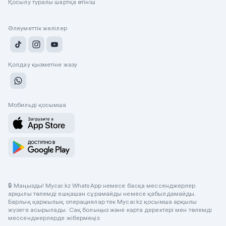
Қосылу туралы шартқа өтініш
Әлеуметтік желілер
Қолдау қызметіне жазу
Мобильді қосымша
🔒 Маңызды! Mycar.kz WhatsApp немесе басқа мессенджерлер
арқылы төлемді ешқашан сұрамайды немесе қабылдамайды.
Барлық қаржылық операциялар тек Mycar.kz қосымша арқылы
жүзеге асырылады. Сақ болыңыз және карта деректері мен төлемді
мессенджерлерде жібермеңіз.