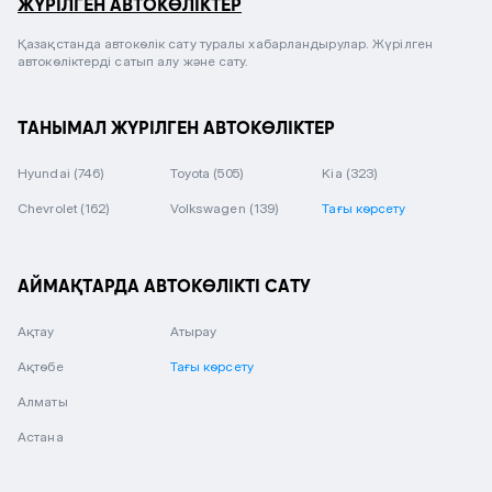
ЖҮРІЛГЕН АВТОКӨЛІКТЕР
Қазақстанда автокөлік сату туралы хабарландырулар. Жүрілген
автокөліктерді сатып алу және сату.
ТАНЫМАЛ ЖҮРІЛГЕН АВТОКӨЛІКТЕР
Hyundai
(746)
Toyota
(505)
Kia
(323)
Chevrolet
(162)
Volkswagen
(139)
Тағы көрсету
АЙМАҚТАРДА АВТОКӨЛІКТІ САТУ
Ақтау
Атырау
Ақтөбе
Тағы көрсету
Алматы
Астана