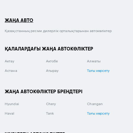
ЖАҢА АВТО
Қазақстанның ресми дилерлік орталықтарынан автокөліктер
ҚАЛАЛАРДАҒЫ ЖАҢА АВТОКӨЛІКТЕР
Актау
Актобе
Алматы
Астана
Атырау
Тағы көрсету
ЖАҢА АВТОКӨЛІКТЕР БРЕНДТЕРІ
Hyundai
Chery
Changan
Haval
Tank
Тағы көрсету