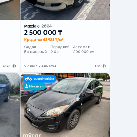
Mazda 6
2004
2 500 000 ₸
Кредитке 43 923 ₸/ай
Седан
Передний
Автомат
Бензиновый
2.0 л
200 000 км
27 июл • Алматы
4076
180
Иесінен