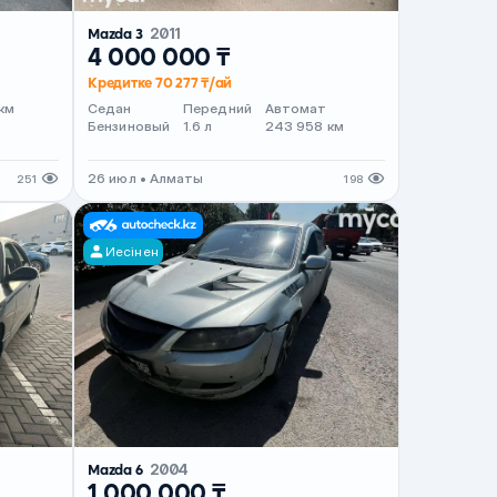
Mazda 3
2011
4 000 000 ₸
Кредитке 70 277 ₸/ай
т
км
Седан
Передний
Автомат
Бензиновый
1.6 л
243 958 км
26 июл • Алматы
251
198
Иесінен
Mazda 6
2004
1 000 000 ₸