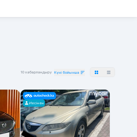
10 хабарландыру
Күні бойынша
Иесінен