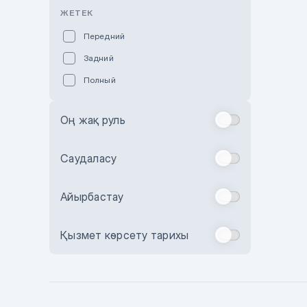
Розовый
ЖЕТЕК
Красный
Передний
Пурпурный
Задний
Коричневый
Полный
Голубой
Синий
Оң жақ руль
Фиолетовый
Зеленый
Саудаласу
Желтый
Айырбастау
Бежевый
Бордовый
Қызмет көрсету тарихы
Комбинированный
Бронзовый
Темно-синий