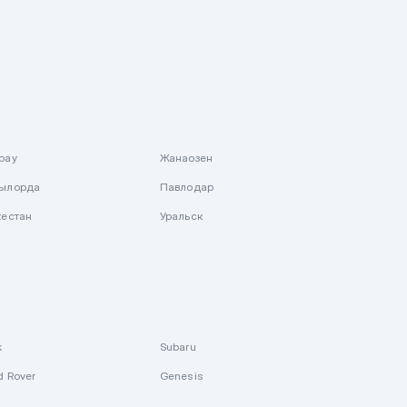
рау
Жанаозен
ылорда
Павлодар
кестан
Уральск
k
Subaru
d Rover
Genesis