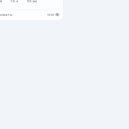
й
1.5 л
55 км
 Алматы
1928