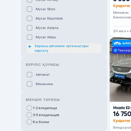
Кредитке 
Mycar Store
Минивэн
Бензинов
Mycar Raiymbek
Mycar Astana
20 июл •
Mycar Aktau
Барлық автокөлік орталықтары
Mycar Uralsk
Тексері
көрсету
Haval & Tank Kyzylorda
БЕРІЛІС ҚОРАБЫ
Haval & Tank Pavlodar
Bavaria Almaty
Автомат
Mycar Shymkent
Механика
Bavaria Astana
МЕНШІК ТАРИХЫ
GWM Nurly Zhol
Mazda EZ
1-2 владельца
Chery Astana
16 75
3-5 владельцев
Кредитке 
Changan Auto Nurly Zhol
6 и более
Внедоро
Haval Atyrau