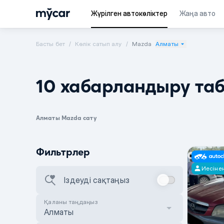
Жүрілген автокөліктер
Жаңа авто
Басты бет
Көлік сатып алу
Mazda
Алматы
10 хабарландыру та
Алматы Mazda сату
Фильтрлер
Иесіне
Іздеуді сақтаңыз
Қаланы таңдаңыз
Алматы