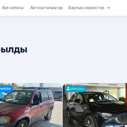
Барлық сервистер
Ауа сапасы
Автоорталықтар
былды
Иесінен
н