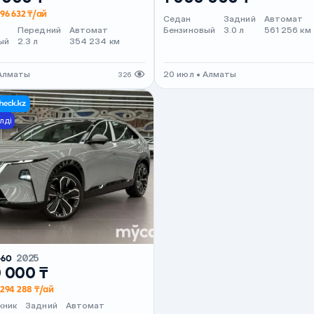
96 632 ₸/ай
Седан
Задний
Автомат
Передний
Автомат
Бензиновый
3.0 л
561 256 км
ый
2.3 л
354 234 км
 Алматы
20 июл • Алматы
326
лді
-60
2025
0 000 ₸
294 288 ₸/ай
жник
Задний
Автомат