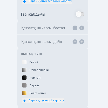
Барлық отын түрлерін көрсету
Toyota Almaty
Газ жабдығы
Toyota Astana
Toyota Kokshetau
Қозғалтқыш көлемі бастап
TANK Motors Karaganda
Hyundai ShymCity
Қозғалтқыш көлемі дейін
Toyota Shygys
ШАНАҚ ТҮСІ
Белый
Серебристый
Черный
Серый
Золотистый
Барлық түстерді көрсету
Оранжевый