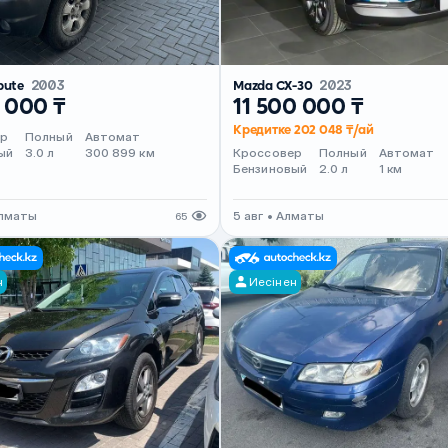
bute
2003
Mazda CX-30
2023
 000 ₸
11 500 000 ₸
Кредитке 202 048 ₸/ай
ер
Полный
Автомат
ый
3.0 л
300 899 км
Кроссовер
Полный
Автомат
Бензиновый
2.0 л
1 км
Алматы
5 авг • Алматы
65
н
Иесінен