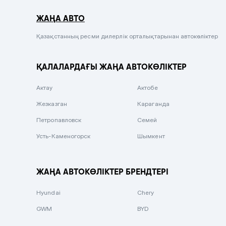
Серый металлик
ЖАҢА АВТО
Сиреневый металлик
Черный металлик
Қазақстанның ресми дилерлік орталықтарынан автокөліктер
Стальной
ҚАЛАЛАРДАҒЫ ЖАҢА АВТОКӨЛІКТЕР
Вишневый
Серебристый металлик
Актау
Актобе
Темно-коричневый
Жезказган
Караганда
Бело-Дымчатый
Петропавловск
Семей
Светло-зелёный металлик
Усть-Каменогорск
Шымкент
Бирюзовый
Темно-синий металлик
ЖАҢА АВТОКӨЛІКТЕР БРЕНДТЕРІ
Зеленый металлик
Hyundai
Chery
Комбинированный
GWM
BYD