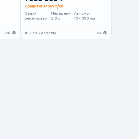
Кредитке 17 569 ₸/ай
Седан
Передний
Автомат
Бензиновый
2.0 л
167 390 км
10 июл • Алматы
237
344