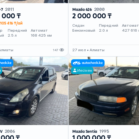
-7
2011
Mazda 626
2000
 000 ₸
2 000 000 ₸
105 416 ₸/ай
Седан
Передний
Автома
ер
Передний
Автомат
Бензиновый
2.0 л
427 616 
ый
2.5 л
168 425 км
 Алматы
27 июл • Алматы
147
н
Иесінен
PV
2006
Mazda Sentia
1995
 000 ₸
1 000 000 ₸