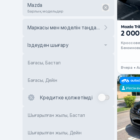
Mazda
Барлық модельдер
Mazda Tri
Маркасы мен моделін таңдаңыз
2 000
Кроссов
Іздеуден шығару
Бензинов
Бағасы, Бастап
Вчера • 
Бағасы, Дейін
Иесіне
Кредитке қолжетімді
Шығарылған жылы, Бастап
Шығарылған жылы, Дейін