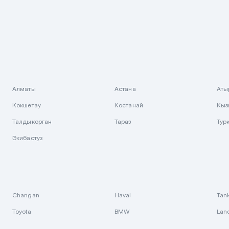
Алматы
Астана
Аты
Кокшетау
Костанай
Кыз
Талдыкорган
Тараз
Тур
Экибастуз
Changan
Haval
Tan
Toyota
BMW
Lan