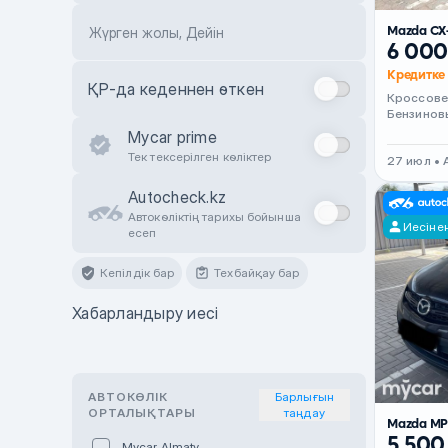
Mazda CX
Жүрген жолы, Дейін
6 000
Кредитке 
ҚР-да кеденнен өткен
Кроссов
Бензинов
Mycar prime
Тек тексерілген көліктер
27 июл •
Autocheck.kz
Автокөліктің тарихы бойынша
Иесіне
есеп
Кепілдік бар
Техбайқау бар
Хабарландыру иесі
АВТОКӨЛІК
Барлығын
ОРТАЛЫҚТАРЫ
таңдау
Mazda M
5 500
Mycar Almaty