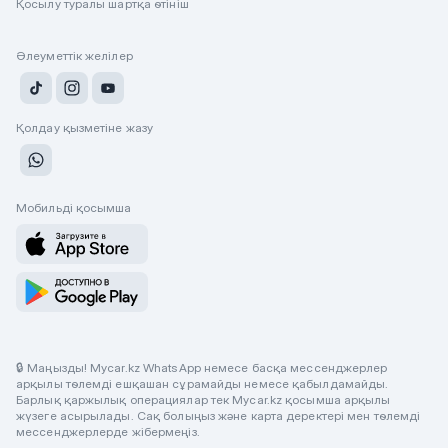
Қосылу туралы шартқа өтініш
Әлеуметтік желілер
Қолдау қызметіне жазу
Мобильді қосымша
🔒 Маңызды! Mycar.kz WhatsApp немесе басқа мессенджерлер
арқылы төлемді ешқашан сұрамайды немесе қабылдамайды.
Барлық қаржылық операциялар тек Mycar.kz қосымша арқылы
жүзеге асырылады. Сақ болыңыз және карта деректері мен төлемді
мессенджерлерде жібермеңіз.