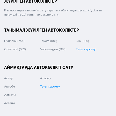
ЖҮРІЛГЕН АВТОКӨЛІКТЕР
Қазақстанда автокөлік сату туралы хабарландырулар. Жүрілген
автокөліктерді сатып алу және сату.
ТАНЫМАЛ ЖҮРІЛГЕН АВТОКӨЛІКТЕР
Hyundai
(754)
Toyota
(501)
Kia
(330)
Chevrolet
(162)
Volkswagen
(137)
Тағы көрсету
АЙМАҚТАРДА АВТОКӨЛІКТІ САТУ
Ақтау
Атырау
Ақтөбе
Тағы көрсету
Алматы
Астана