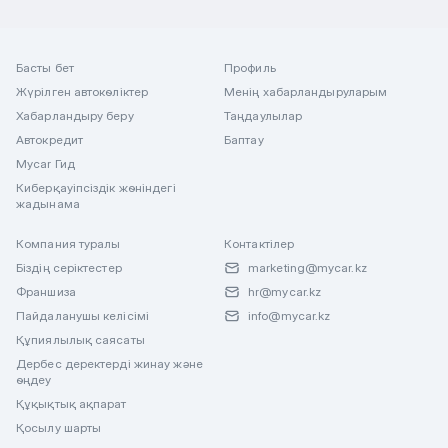
Басты бет
Профиль
Жүрілген автокөліктер
Менің хабарландыруларым
Хабарландыру беру
Таңдаулылар
Автокредит
Баптау
Mycar Гид
Киберқауіпсіздік жөніндегі
жадынама
Компания туралы
Контактілер
Біздің серіктестер
marketing@mycar.kz
Франшиза
hr@mycar.kz
Пайдаланушы келісімі
info@mycar.kz
Құпиялылық саясаты
Дербес деректерді жинау және
өңдеу
Құқықтық ақпарат
Қосылу шарты