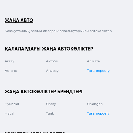
ЖАҢА АВТО
Қазақстанның ресми дилерлік орталықтарынан автокөліктер
ҚАЛАЛАРДАҒЫ ЖАҢА АВТОКӨЛІКТЕР
Актау
Актобе
Алматы
Астана
Атырау
Тағы көрсету
ЖАҢА АВТОКӨЛІКТЕР БРЕНДТЕРІ
Hyundai
Chery
Changan
Haval
Tank
Тағы көрсету