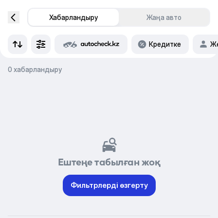
Хабарландыру
Жаңа авто
Кредитке
Же
0 хабарландыру
Ештеңе табылған жоқ
Фильтрлерді өзгерту