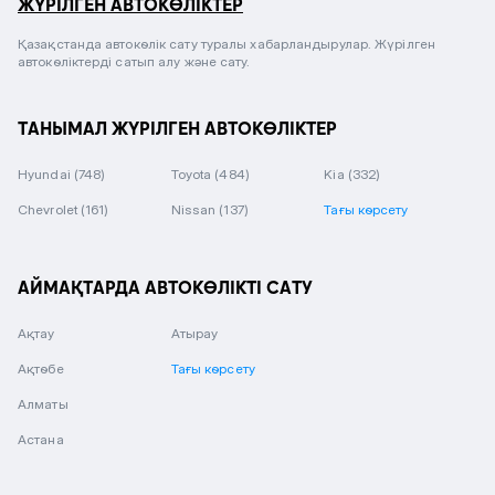
ЖҮРІЛГЕН АВТОКӨЛІКТЕР
Қазақстанда автокөлік сату туралы хабарландырулар. Жүрілген
автокөліктерді сатып алу және сату.
ТАНЫМАЛ ЖҮРІЛГЕН АВТОКӨЛІКТЕР
Hyundai
(748)
Toyota
(484)
Kia
(332)
Chevrolet
(161)
Nissan
(137)
Тағы көрсету
АЙМАҚТАРДА АВТОКӨЛІКТІ САТУ
Ақтау
Атырау
Ақтөбе
Тағы көрсету
Алматы
Астана