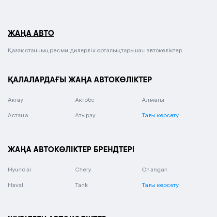
ЖАҢА АВТО
Қазақстанның ресми дилерлік орталықтарынан автокөліктер
ҚАЛАЛАРДАҒЫ ЖАҢА АВТОКӨЛІКТЕР
Актау
Актобе
Алматы
Астана
Атырау
Тағы көрсету
ЖАҢА АВТОКӨЛІКТЕР БРЕНДТЕРІ
Hyundai
Chery
Changan
Haval
Tank
Тағы көрсету