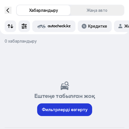
Хабарландыру
Жаңа авто
Кредитке
Же
0 хабарландыру
Ештеңе табылған жоқ
Фильтрлерді өзгерту