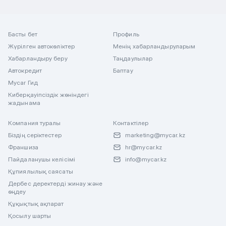
Басты бет
Профиль
Жүрілген автокөліктер
Менің хабарландыруларым
Хабарландыру беру
Таңдаулылар
Автокредит
Баптау
Mycar Гид
Киберқауіпсіздік жөніндегі
жадынама
Компания туралы
Контактілер
Біздің серіктестер
marketing@mycar.kz
Франшиза
hr@mycar.kz
Пайдаланушы келісімі
info@mycar.kz
Құпиялылық саясаты
Дербес деректерді жинау және
өңдеу
Құқықтық ақпарат
Қосылу шарты