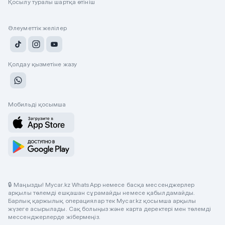
Қосылу туралы шартқа өтініш
Әлеуметтік желілер
Қолдау қызметіне жазу
Мобильді қосымша
🔒 Маңызды! Mycar.kz WhatsApp немесе басқа мессенджерлер
арқылы төлемді ешқашан сұрамайды немесе қабылдамайды.
Барлық қаржылық операциялар тек Mycar.kz қосымша арқылы
жүзеге асырылады. Сақ болыңыз және карта деректері мен төлемді
мессенджерлерде жібермеңіз.