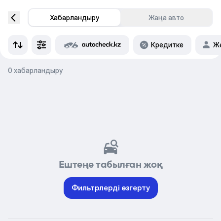
Хабарландыру
Жаңа авто
Кредитке
Же
0 хабарландыру
Ештеңе табылған жоқ
Фильтрлерді өзгерту