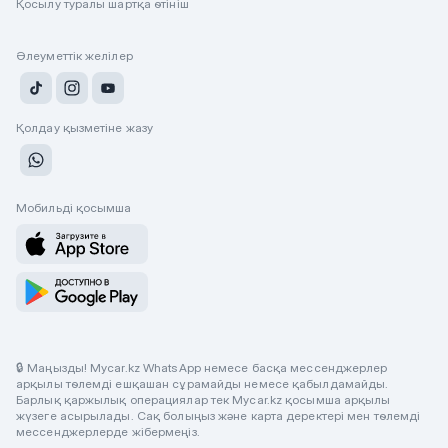
Қосылу туралы шартқа өтініш
Әлеуметтік желілер
Қолдау қызметіне жазу
Мобильді қосымша
🔒 Маңызды! Mycar.kz WhatsApp немесе басқа мессенджерлер
арқылы төлемді ешқашан сұрамайды немесе қабылдамайды.
Барлық қаржылық операциялар тек Mycar.kz қосымша арқылы
жүзеге асырылады. Сақ болыңыз және карта деректері мен төлемді
мессенджерлерде жібермеңіз.