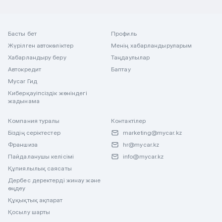
Басты бет
Профиль
Жүрілген автокөліктер
Менің хабарландыруларым
Хабарландыру беру
Таңдаулылар
Автокредит
Баптау
Mycar Гид
Киберқауіпсіздік жөніндегі
жадынама
Компания туралы
Контактілер
Біздің серіктестер
marketing@mycar.kz
Франшиза
hr@mycar.kz
Пайдаланушы келісімі
info@mycar.kz
Құпиялылық саясаты
Дербес деректерді жинау және
өңдеу
Құқықтық ақпарат
Қосылу шарты