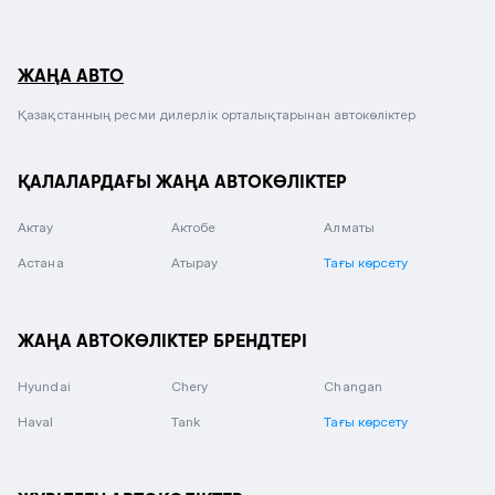
ЖАҢА АВТО
Қазақстанның ресми дилерлік орталықтарынан автокөліктер
ҚАЛАЛАРДАҒЫ ЖАҢА АВТОКӨЛІКТЕР
Актау
Актобе
Алматы
Астана
Атырау
Тағы көрсету
ЖАҢА АВТОКӨЛІКТЕР БРЕНДТЕРІ
Hyundai
Chery
Changan
Haval
Tank
Тағы көрсету