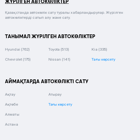
ЖҮРІЛГЕН АВТОКӨЛІКТЕР
Қазақстанда автокөлік сату туралы хабарландырулар. Жүрілген
автокөліктерді сатып алу және сату.
ТАНЫМАЛ ЖҮРІЛГЕН АВТОКӨЛІКТЕР
Hyundai
(762)
Toyota
(513)
Kia
(335)
Chevrolet
(175)
Nissan
(141)
Тағы көрсету
АЙМАҚТАРДА АВТОКӨЛІКТІ САТУ
Ақтау
Атырау
Ақтөбе
Тағы көрсету
Алматы
Астана