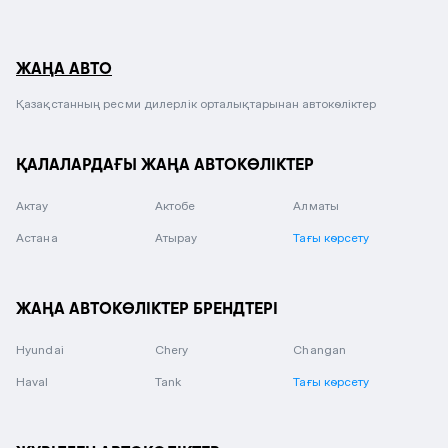
ЖАҢА АВТО
Қазақстанның ресми дилерлік орталықтарынан автокөліктер
ҚАЛАЛАРДАҒЫ ЖАҢА АВТОКӨЛІКТЕР
Актау
Актобе
Алматы
Астана
Атырау
Тағы көрсету
ЖАҢА АВТОКӨЛІКТЕР БРЕНДТЕРІ
Hyundai
Chery
Changan
Haval
Tank
Тағы көрсету