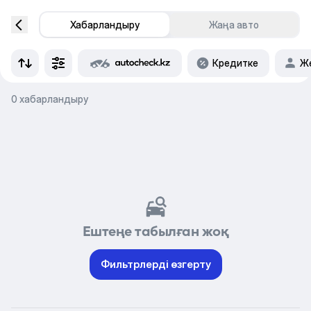
Хабарландыру
Жаңа авто
Кредитке
Же
0 хабарландыру
Ештеңе табылған жоқ
Фильтрлерді өзгерту