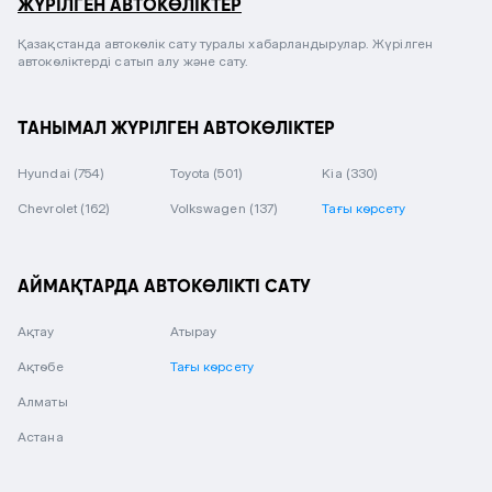
ЖҮРІЛГЕН АВТОКӨЛІКТЕР
Қазақстанда автокөлік сату туралы хабарландырулар. Жүрілген
автокөліктерді сатып алу және сату.
ТАНЫМАЛ ЖҮРІЛГЕН АВТОКӨЛІКТЕР
Hyundai
(754)
Toyota
(501)
Kia
(330)
Chevrolet
(162)
Volkswagen
(137)
Тағы көрсету
АЙМАҚТАРДА АВТОКӨЛІКТІ САТУ
Ақтау
Атырау
Ақтөбе
Тағы көрсету
Алматы
Астана