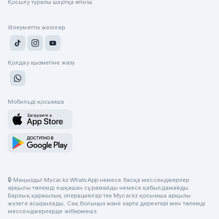
Қосылу туралы шартқа өтініш
Әлеуметтік желілер
Қолдау қызметіне жазу
Мобильді қосымша
🔒 Маңызды! Mycar.kz WhatsApp немесе басқа мессенджерлер
арқылы төлемді ешқашан сұрамайды немесе қабылдамайды.
Барлық қаржылық операциялар тек Mycar.kz қосымша арқылы
жүзеге асырылады. Сақ болыңыз және карта деректері мен төлемді
мессенджерлерде жібермеңіз.