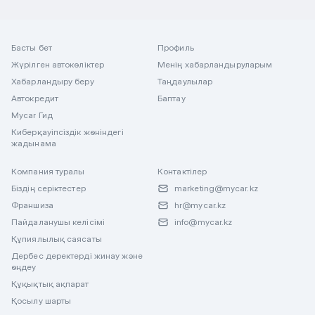
Басты бет
Профиль
Жүрілген автокөліктер
Менің хабарландыруларым
Хабарландыру беру
Таңдаулылар
Автокредит
Баптау
Mycar Гид
Киберқауіпсіздік жөніндегі
жадынама
Компания туралы
Контактілер
Біздің серіктестер
marketing@mycar.kz
Франшиза
hr@mycar.kz
Пайдаланушы келісімі
info@mycar.kz
Құпиялылық саясаты
Дербес деректерді жинау және
өңдеу
Құқықтық ақпарат
Қосылу шарты