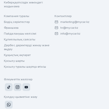
Киберқауіпсіздік жөніндегі
жадынама
Компания туралы
Контактілер
Біздің серіктестер
marketing@mycar.kz
Франшиза
hr@mycar.kz
Пайдаланушы келісімі
info@mycar.kz
Құпиялылық саясаты
Дербес деректерді жинау және
өңдеу
Құқықтық ақпарат
Қосылу шарты
Қосылу туралы шартқа өтініш
Әлеуметтік желілер
Қолдау қызметіне жазу