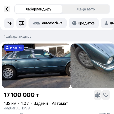
Хабарландыру
Жаңа авто
Кредитке
Же
1 хабарландыру
Иесінен
17 100 000 ₸
132 км
·
4.0 л
·
Задний
·
Автомат
Jaguar XJ 1999