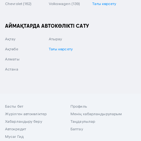
Chevrolet
(162)
Volkswagen
(139)
Тағы көрсету
АЙМАҚТАРДА АВТОКӨЛІКТІ САТУ
Ақтау
Атырау
Ақтөбе
Тағы көрсету
Алматы
Астана
Басты бет
Профиль
Жүрілген автокөліктер
Менің хабарландыруларым
Хабарландыру беру
Таңдаулылар
Автокредит
Баптау
Mycar Гид