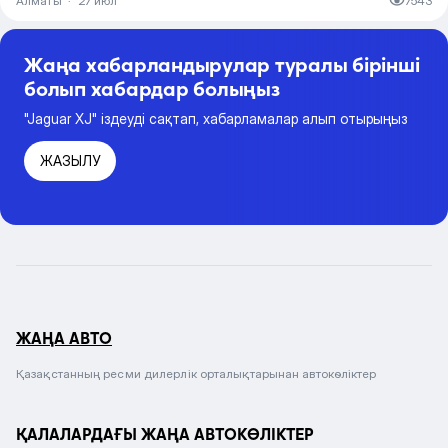
Алматы
·
27 июл
7543
Жаңа хабарландырулар туралы бірінші
болып хабардар болыңыз
"Jaguar XJ" іздеуді сақтап, хабарламалар алып отырыңыз
ЖАЗЫЛУ
ЖАҢА АВТО
Қазақстанның ресми дилерлік орталықтарынан автокөліктер
ҚАЛАЛАРДАҒЫ ЖАҢА АВТОКӨЛІКТЕР