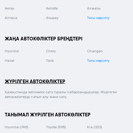
Актау
Актобе
Алматы
Астана
Атырау
Тағы көрсету
ЖАҢА АВТОКӨЛІКТЕР БРЕНДТЕРІ
Hyundai
Chery
Changan
Haval
Tank
Тағы көрсету
ЖҮРІЛГЕН АВТОКӨЛІКТЕР
Қазақстанда автокөлік сату туралы хабарландырулар. Жүрілген
автокөліктерді сатып алу және сату.
ТАНЫМАЛ ЖҮРІЛГЕН АВТОКӨЛІКТЕР
Hyundai
(746)
Toyota
(505)
Kia
(323)