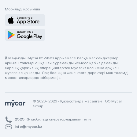
Мобильді қосымша
🔒 Маңызды! Mycar.kz WhatsApp немесе басқа мессенджерлер
арқылы төлемді ешқашан сұрамайды немесе қабылдамайды.
Барлық қаржылық операциялар тек Mycar.kz қосымша арқылы
жүзеге асырылады. Сақ болыңыз және карта деректері мен төлемді
мессенджерлерде жібермеңіз.
© 2020- 2026 - Қазақстанда жасалған ТОО Mycar
Group
2525
ҚР мобильді операторларынан тегін
info@mycar.kz