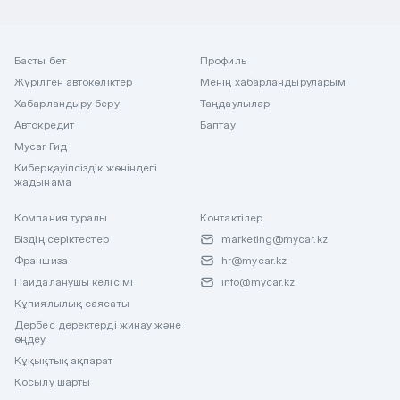
Басты бет
Профиль
Жүрілген автокөліктер
Менің хабарландыруларым
Хабарландыру беру
Таңдаулылар
Автокредит
Баптау
Mycar Гид
Киберқауіпсіздік жөніндегі
жадынама
Компания туралы
Контактілер
Біздің серіктестер
marketing@mycar.kz
Франшиза
hr@mycar.kz
Пайдаланушы келісімі
info@mycar.kz
Құпиялылық саясаты
Дербес деректерді жинау және
өңдеу
Құқықтық ақпарат
Қосылу шарты