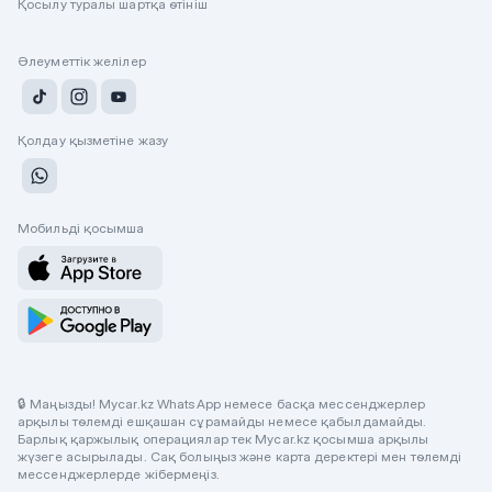
Қосылу туралы шартқа өтініш
Әлеуметтік желілер
Қолдау қызметіне жазу
Мобильді қосымша
🔒 Маңызды! Mycar.kz WhatsApp немесе басқа мессенджерлер
арқылы төлемді ешқашан сұрамайды немесе қабылдамайды.
Барлық қаржылық операциялар тек Mycar.kz қосымша арқылы
жүзеге асырылады. Сақ болыңыз және карта деректері мен төлемді
мессенджерлерде жібермеңіз.