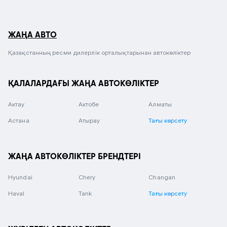
ЖАҢА АВТО
Қазақстанның ресми дилерлік орталықтарынан автокөліктер
ҚАЛАЛАРДАҒЫ ЖАҢА АВТОКӨЛІКТЕР
Актау
Актобе
Алматы
Астана
Атырау
Тағы көрсету
ЖАҢА АВТОКӨЛІКТЕР БРЕНДТЕРІ
Hyundai
Chery
Changan
Haval
Tank
Тағы көрсету