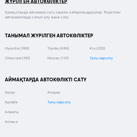
ЖҮРІЛГЕН АВТОКӨЛІКТЕР
Қазақстанда автокөлік сату туралы хабарландырулар. Жүрілген
автокөліктерді сатып алу және сату.
ТАНЫМАЛ ЖҮРІЛГЕН АВТОКӨЛІКТЕР
Hyundai
(748)
Toyota
(484)
Kia
(332)
Chevrolet
(161)
Nissan
(137)
Тағы көрсету
АЙМАҚТАРДА АВТОКӨЛІКТІ САТУ
Ақтау
Атырау
Ақтөбе
Тағы көрсету
Алматы
Астана