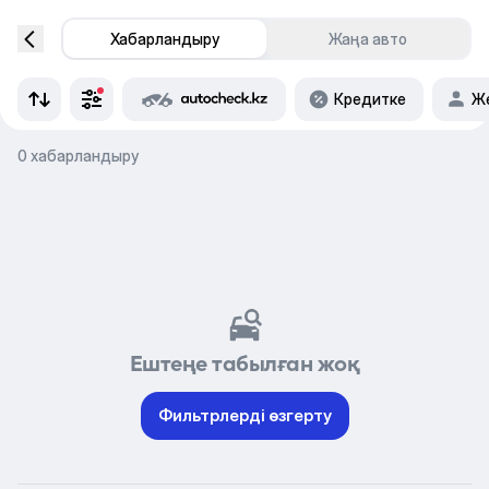
Хабарландыру
Жаңа авто
Кредитке
Же
0 хабарландыру
Ештеңе табылған жоқ
Фильтрлерді өзгерту