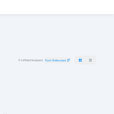
0 хабарландыру
Күні бойынша