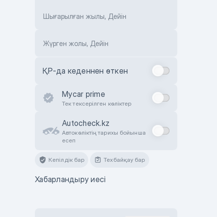
Шығарылған жылы, Дейін
Жүрген жолы, Дейін
ҚР-да кеденнен өткен
Mycar prime
Тек тексерілген көліктер
Autocheck.kz
Автокөліктің тарихы бойынша
есеп
Кепілдік бар
Техбайқау бар
Хабарландыру иесі