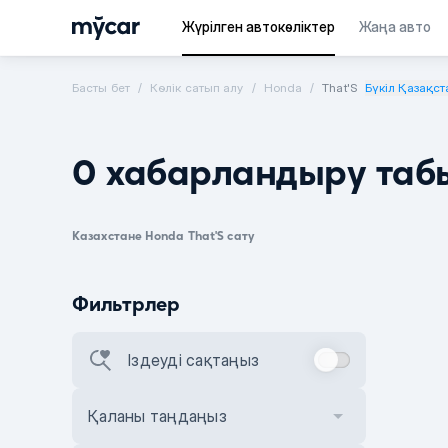
Жүрілген автокөліктер
Жаңа авто
Басты бет
Көлік сатып алу
Honda
That'S
Бүкіл Қазақст
0 хабарландыру таб
Казахстане Honda That'S сату
Фильтрлер
Іздеуді сақтаңыз
Қаланы таңдаңыз