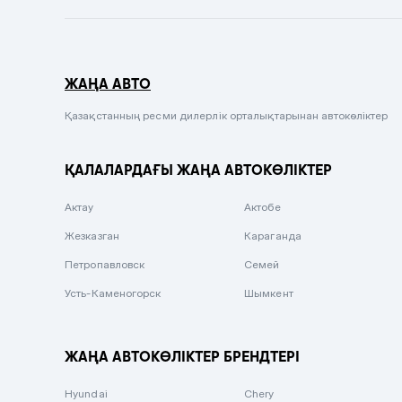
Темно-синий
Серый металлик
ЖАҢА АВТО
Сиреневый металлик
Черный металлик
Қазақстанның ресми дилерлік орталықтарынан автокөліктер
Стальной
ҚАЛАЛАРДАҒЫ ЖАҢА АВТОКӨЛІКТЕР
Вишневый
Серебристый металлик
Актау
Актобе
Темно-коричневый
Жезказган
Караганда
Бело-Дымчатый
Петропавловск
Семей
Светло-зелёный металлик
Усть-Каменогорск
Шымкент
Бирюзовый
Темно-синий металлик
ЖАҢА АВТОКӨЛІКТЕР БРЕНДТЕРІ
Зеленый металлик
Hyundai
Chery
Комбинированный