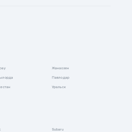
рау
Жанаозен
ылорда
Павлодар
кестан
Уральск
k
Subaru