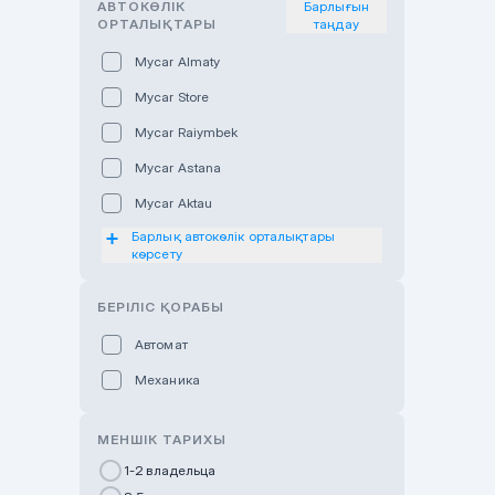
АВТОКӨЛІК
Барлығын
ОРТАЛЫҚТАРЫ
таңдау
Mycar Almaty
Mycar Store
Mycar Raiymbek
Mycar Astana
Mycar Aktau
Барлық автокөлік орталықтары
Mycar Uralsk
көрсету
Haval & Tank Kyzylorda
БЕРІЛІС ҚОРАБЫ
Haval & Tank Pavlodar
Bavaria Almaty
Автомат
Mycar Shymkent
Механика
Bavaria Astana
МЕНШІК ТАРИХЫ
GWM Nurly Zhol
1-2 владельца
Chery Astana