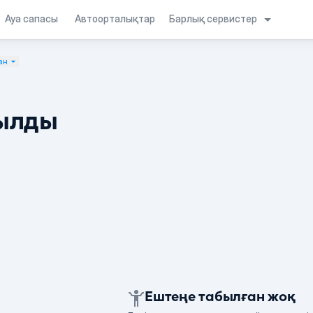
Барлық сервистер
Ауа сапасы
Автоорталықтар
ан
ылды
Ештеңе табылған жоқ