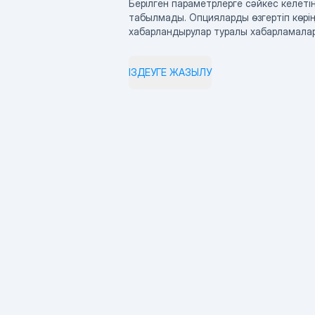
Берілген параметрлерге сәйкес келетін
табылмады. Опцияларды өзгертіп көрің
хабарландырулар туралы хабарламала
ІЗДЕУГЕ ЖАЗЫЛУ