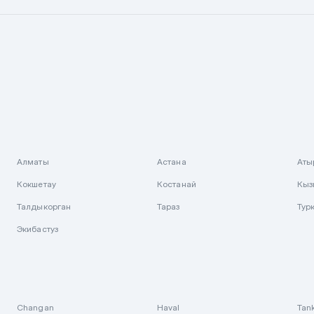
Алматы
Астана
Аты
Кокшетау
Костанай
Кыз
Талдыкорган
Тараз
Тур
Экибастуз
Changan
Haval
Tan