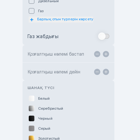
Дизельный
Subaru Astana
Газ
Subaru Motor Almaty
Барлық отын түрлерін көрсету
Toyota Almaty
Газ жабдығы
Toyota Astana
Toyota Kokshetau
Қозғалтқыш көлемі бастап
TANK Motors Karaganda
Hyundai ShymCity
Қозғалтқыш көлемі дейін
Toyota Shygys
ШАНАҚ ТҮСІ
Белый
Серебристый
Черный
Серый
Золотистый