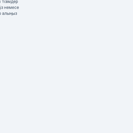
 тізімдер
із немесе
р алыңыз