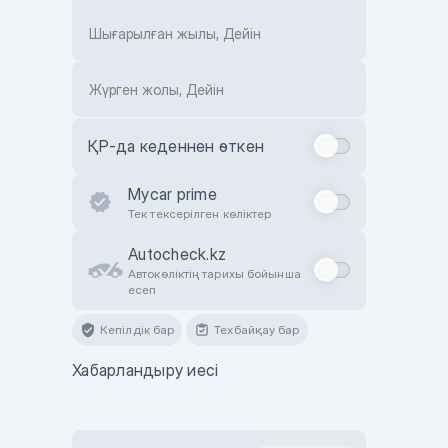
Шығарылған жылы, Дейін
Жүрген жолы, Дейін
ҚР-да кеденнен өткен
Mycar prime
Тек тексерілген көліктер
Autocheck.kz
Автокөліктің тарихы бойынша
есеп
Кепілдік бар
Техбайқау бар
Хабарландыру иесі