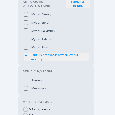
АВТОКӨЛІК
Барлығын
ОРТАЛЫҚТАРЫ
таңдау
Mycar Almaty
Mycar Store
Mycar Raiymbek
Mycar Astana
Mycar Aktau
Барлық автокөлік орталықтары
Mycar Uralsk
көрсету
Haval & Tank Kyzylorda
БЕРІЛІС ҚОРАБЫ
Haval & Tank Pavlodar
Bavaria Almaty
Автомат
Mycar Shymkent
Механика
Bavaria Astana
МЕНШІК ТАРИХЫ
GWM Nurly Zhol
1-2 владельца
Chery Astana