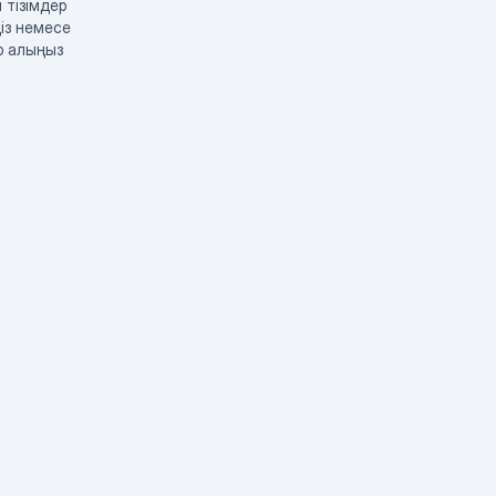
 тізімдер
із немесе
р алыңыз