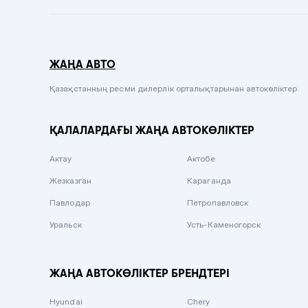
Темно-синий
Серый металлик
ЖАҢА АВТО
Сиреневый металлик
Черный металлик
Қазақстанның ресми дилерлік орталықтарынан автокөліктер
Стальной
ҚАЛАЛАРДАҒЫ ЖАҢА АВТОКӨЛІКТЕР
Вишневый
Серебристый металлик
Актау
Актобе
Темно-коричневый
Жезказган
Караганда
Бело-Дымчатый
Павлодар
Петропавловск
Светло-зелёный металлик
Уральск
Усть-Каменогорск
Бирюзовый
Темно-синий металлик
ЖАҢА АВТОКӨЛІКТЕР БРЕНДТЕРІ
Зеленый металлик
Hyundai
Chery
Комбинированный