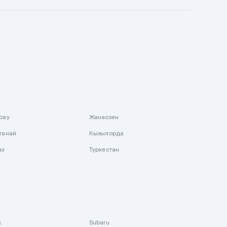
рау
Жанаозен
танай
Кызылорда
аз
Туркестан
k
Subaru