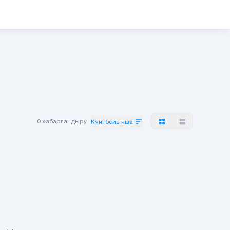
0 хабарландыру
Күні бойынша