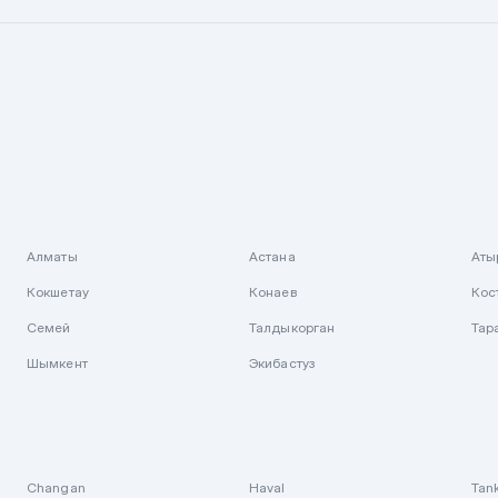
Алматы
Астана
Аты
Кокшетау
Конаев
Кос
Семей
Талдыкорган
Тар
Шымкент
Экибастуз
Changan
Haval
Tan