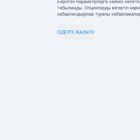
Берілген параметрлерге сәйкес келетін
табылмады. Опцияларды өзгертіп көрің
хабарландырулар туралы хабарламала
ІЗДЕУГЕ ЖАЗЫЛУ