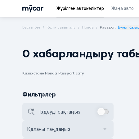
Жүрілген автокөліктер
Жаңа авто
Басты бет
Көлік сатып алу
Honda
Passport
Бүкіл Қаза
0 хабарландыру таб
Казахстане Honda Passport сату
Фильтрлер
Іздеуді сақтаңыз
Қаланы таңдаңыз