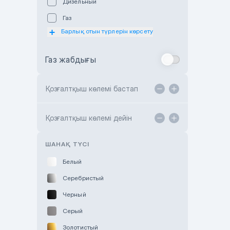
Дизельный
Subaru Astana
Газ
Subaru Motor Almaty
Барлық отын түрлерін көрсету
Toyota Almaty
Газ жабдығы
Toyota Astana
Toyota Kokshetau
Қозғалтқыш көлемі бастап
TANK Motors Karaganda
Hyundai ShymCity
Қозғалтқыш көлемі дейін
Toyota Shygys
ШАНАҚ ТҮСІ
Белый
Серебристый
Черный
Серый
Золотистый