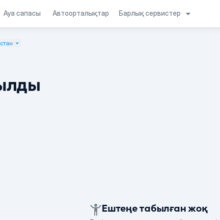
Барлық сервистер
Ауа сапасы
Автоорталықтар
қстан
ылды
Ештеңе табылған жоқ