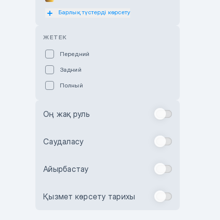
Барлық түстерді көрсету
Оранжевый
Розовый
ЖЕТЕК
Красный
Передний
Пурпурный
Задний
Коричневый
Полный
Голубой
Синий
Оң жақ руль
Фиолетовый
Зеленый
Саудаласу
Желтый
Айырбастау
Бежевый
Бордовый
Қызмет көрсету тарихы
Комбинированный
Бронзовый