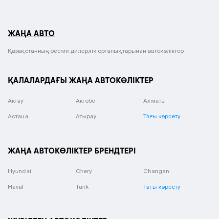
ЖАҢА АВТО
Қазақстанның ресми дилерлік орталықтарынан автокөліктер
ҚАЛАЛАРДАҒЫ ЖАҢА АВТОКӨЛІКТЕР
Актау
Актобе
Алматы
Астана
Атырау
Тағы көрсету
ЖАҢА АВТОКӨЛІКТЕР БРЕНДТЕРІ
Hyundai
Chery
Changan
Haval
Tank
Тағы көрсету