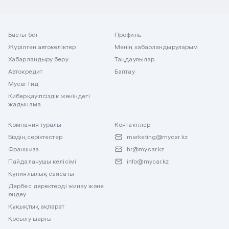
Басты бет
Профиль
Жүрілген автокөліктер
Менің хабарландыруларым
Хабарландыру беру
Таңдаулылар
Автокредит
Баптау
Mycar Гид
Киберқауіпсіздік жөніндегі
жадынама
Компания туралы
Контактілер
Біздің серіктестер
marketing@mycar.kz
Франшиза
hr@mycar.kz
Пайдаланушы келісімі
info@mycar.kz
Құпиялылық саясаты
Дербес деректерді жинау және
өңдеу
Құқықтық ақпарат
Қосылу шарты