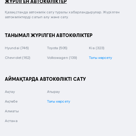
ЖҮРІЛГЕН АВТОКӨЛІКТЕР
Қазақстанда автокөлік сату туралы хабарландырулар. Жүрілген
автокөліктерді сатып алу және сату.
ТАНЫМАЛ ЖҮРІЛГЕН АВТОКӨЛІКТЕР
Hyundai
(746)
Toyota
(505)
Kia
(323)
Chevrolet
(162)
Volkswagen
(139)
Тағы көрсету
АЙМАҚТАРДА АВТОКӨЛІКТІ САТУ
Ақтау
Атырау
Ақтөбе
Тағы көрсету
Алматы
Астана