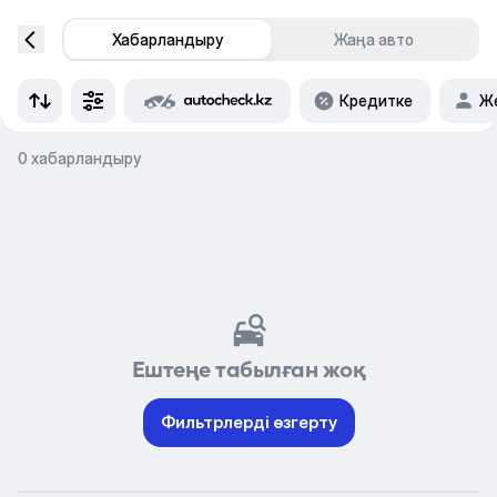
Хабарландыру
Жаңа авто
Кредитке
Же
0 хабарландыру
Ештеңе табылған жоқ
Фильтрлерді өзгерту