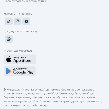
Қосылу туралы шартқа өтініш
Әлеуметтік желілер
Қолдау қызметіне жазу
Мобильді қосымша
🔒 Маңызды! Mycar.kz WhatsApp немесе басқа мессенджерлер
арқылы төлемді ешқашан сұрамайды немесе қабылдамайды.
Барлық қаржылық операциялар тек Mycar.kz қосымша арқылы
жүзеге асырылады. Сақ болыңыз және карта деректері мен төлемді
мессенджерлерде жібермеңіз.