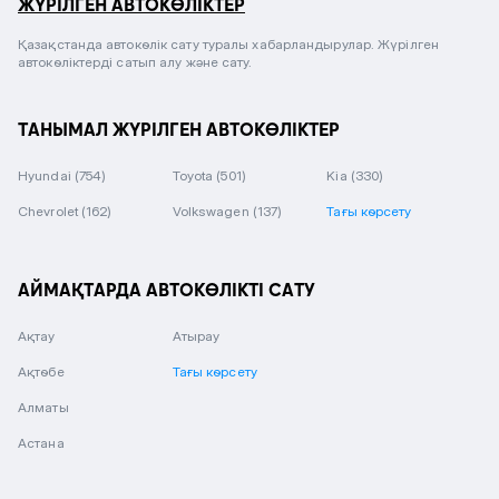
ЖҮРІЛГЕН АВТОКӨЛІКТЕР
Қазақстанда автокөлік сату туралы хабарландырулар. Жүрілген
автокөліктерді сатып алу және сату.
ТАНЫМАЛ ЖҮРІЛГЕН АВТОКӨЛІКТЕР
Hyundai
(754)
Toyota
(501)
Kia
(330)
Chevrolet
(162)
Volkswagen
(137)
Тағы көрсету
АЙМАҚТАРДА АВТОКӨЛІКТІ САТУ
Ақтау
Атырау
Ақтөбе
Тағы көрсету
Алматы
Астана