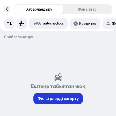
Хабарландыру
Жаңа авто
Кредитке
Же
0 хабарландыру
Ештеңе табылған жоқ
Фильтрлерді өзгерту