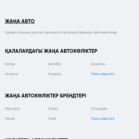
ЖАҢА АВТО
Қазақстанның ресми дилерлік орталықтарынан автокөліктер
ҚАЛАЛАРДАҒЫ ЖАҢА АВТОКӨЛІКТЕР
Актау
Актобе
Алматы
Астана
Атырау
Тағы көрсету
ЖАҢА АВТОКӨЛІКТЕР БРЕНДТЕРІ
Hyundai
Chery
Changan
Haval
Tank
Тағы көрсету