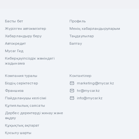
Басты бет
Профиль
Жүрілген автокөліктер
Менің хабарландыруларым
Хабарландыру беру
Таңдаулылар
Автокредит
Баптау
Mycar Гид
Киберқауіпсіздік жөніндегі
жадынама
Компания туралы
Контактілер
Біздің серіктестер
marketing@mycar.kz
Франшиза
hr@mycar.kz
Пайдаланушы келісімі
info@mycar.kz
Құпиялылық саясаты
Дербес деректерді жинау және
өңдеу
Құқықтық ақпарат
Қосылу шарты