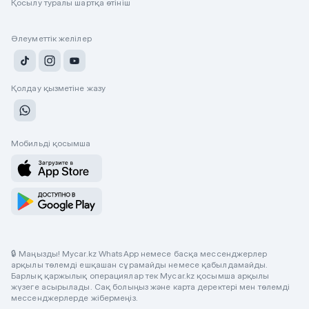
Қосылу туралы шартқа өтініш
Әлеуметтік желілер
Қолдау қызметіне жазу
Мобильді қосымша
🔒 Маңызды! Mycar.kz WhatsApp немесе басқа мессенджерлер
арқылы төлемді ешқашан сұрамайды немесе қабылдамайды.
Барлық қаржылық операциялар тек Mycar.kz қосымша арқылы
жүзеге асырылады. Сақ болыңыз және карта деректері мен төлемді
мессенджерлерде жібермеңіз.