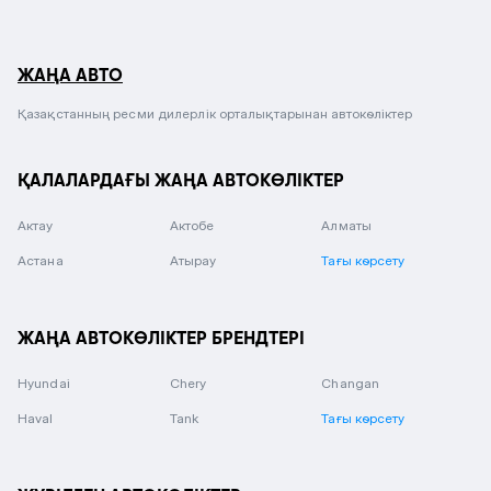
ЖАҢА АВТО
Қазақстанның ресми дилерлік орталықтарынан автокөліктер
ҚАЛАЛАРДАҒЫ ЖАҢА АВТОКӨЛІКТЕР
Актау
Актобе
Алматы
Астана
Атырау
Тағы көрсету
ЖАҢА АВТОКӨЛІКТЕР БРЕНДТЕРІ
Hyundai
Chery
Changan
Haval
Tank
Тағы көрсету