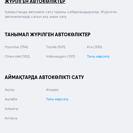
ЖҮРІЛГЕН АВТОКӨЛІКТЕР
Қазақстанда автокөлік сату туралы хабарландырулар. Жүрілген
автокөліктерді сатып алу және сату.
ТАНЫМАЛ ЖҮРІЛГЕН АВТОКӨЛІКТЕР
Hyundai
(754)
Toyota
(501)
Kia
(330)
Chevrolet
(162)
Volkswagen
(137)
Тағы көрсету
АЙМАҚТАРДА АВТОКӨЛІКТІ САТУ
Ақтау
Атырау
Ақтөбе
Тағы көрсету
Алматы
Астана