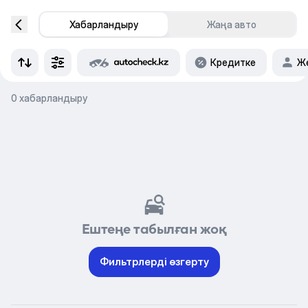
Хабарландыру
Жаңа авто
Кредитке
Же
0 хабарландыру
Ештеңе табылған жоқ
Фильтрлерді өзгерту