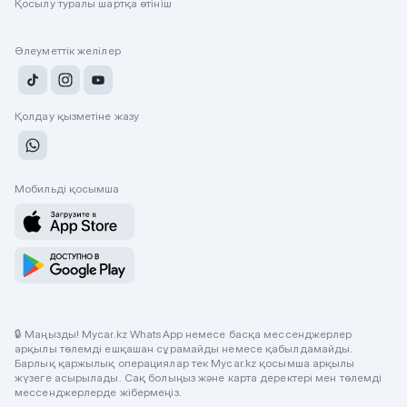
Қосылу туралы шартқа өтініш
Әлеуметтік желілер
Қолдау қызметіне жазу
Мобильді қосымша
🔒 Маңызды! Mycar.kz WhatsApp немесе басқа мессенджерлер
арқылы төлемді ешқашан сұрамайды немесе қабылдамайды.
Барлық қаржылық операциялар тек Mycar.kz қосымша арқылы
жүзеге асырылады. Сақ болыңыз және карта деректері мен төлемді
мессенджерлерде жібермеңіз.