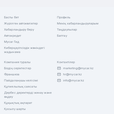
Басты бет
Профиль
Жүрілген автокөліктер
Менің хабарландыруларым
Хабарландыру беру
Таңдаулылар
Автокредит
Баптау
Mycar Гид
Киберқауіпсіздік жөніндегі
жадынама
Компания туралы
Контактілер
Біздің серіктестер
marketing@mycar.kz
Франшиза
hr@mycar.kz
Пайдаланушы келісімі
info@mycar.kz
Құпиялылық саясаты
Дербес деректерді жинау және
өңдеу
Құқықтық ақпарат
Қосылу шарты