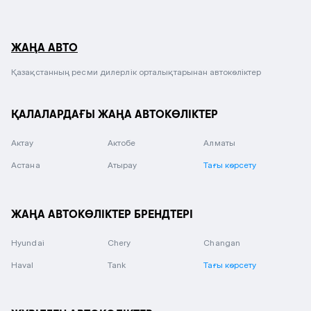
ЖАҢА АВТО
Қазақстанның ресми дилерлік орталықтарынан автокөліктер
ҚАЛАЛАРДАҒЫ ЖАҢА АВТОКӨЛІКТЕР
Актау
Актобе
Алматы
Астана
Атырау
Тағы көрсету
ЖАҢА АВТОКӨЛІКТЕР БРЕНДТЕРІ
Hyundai
Chery
Changan
Haval
Tank
Тағы көрсету