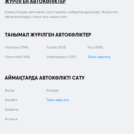
ЖҮРІЛГЕН АВТОКӨЛІКТЕР
Қазақстанда автокөлік сату туралы хабарландырулар. Жүрілген
автокөліктерді сатып алу және сату.
ТАНЫМАЛ ЖҮРІЛГЕН АВТОКӨЛІКТЕР
Hyundai
(754)
Toyota
(501)
Kia
(330)
Chevrolet
(162)
Volkswagen
(137)
Тағы көрсету
АЙМАҚТАРДА АВТОКӨЛІКТІ САТУ
Ақтау
Атырау
Ақтөбе
Тағы көрсету
Алматы
Астана