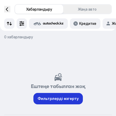
Хабарландыру
Жаңа авто
Кредитке
Же
0 хабарландыру
Ештеңе табылған жоқ
Фильтрлерді өзгерту