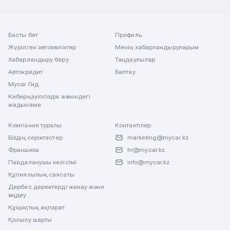
Басты бет
Профиль
Жүрілген автокөліктер
Менің хабарландыруларым
Хабарландыру беру
Таңдаулылар
Автокредит
Баптау
Mycar Гид
Киберқауіпсіздік жөніндегі
жадынама
Компания туралы
Контактілер
Біздің серіктестер
marketing@mycar.kz
Франшиза
hr@mycar.kz
Пайдаланушы келісімі
info@mycar.kz
Құпиялылық саясаты
Дербес деректерді жинау және
өңдеу
Құқықтық ақпарат
Қосылу шарты