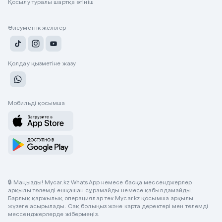
Қосылу туралы шартқа өтініш
Әлеуметтік желілер
Қолдау қызметіне жазу
Мобильді қосымша
🔒 Маңызды! Mycar.kz WhatsApp немесе басқа мессенджерлер
арқылы төлемді ешқашан сұрамайды немесе қабылдамайды.
Барлық қаржылық операциялар тек Mycar.kz қосымша арқылы
жүзеге асырылады. Сақ болыңыз және карта деректері мен төлемді
мессенджерлерде жібермеңіз.