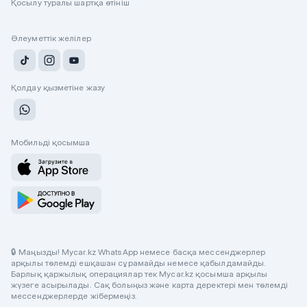
Қосылу туралы шартқа өтініш
Әлеуметтік желілер
Қолдау қызметіне жазу
Мобильді қосымша
🔒 Маңызды! Mycar.kz WhatsApp немесе басқа мессенджерлер
арқылы төлемді ешқашан сұрамайды немесе қабылдамайды.
Барлық қаржылық операциялар тек Mycar.kz қосымша арқылы
жүзеге асырылады. Сақ болыңыз және карта деректері мен төлемді
мессенджерлерде жібермеңіз.