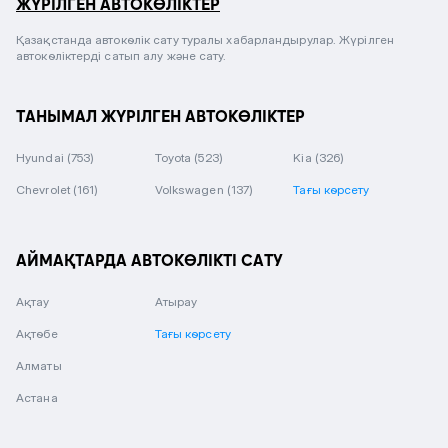
ЖҮРІЛГЕН АВТОКӨЛІКТЕР
Қазақстанда автокөлік сату туралы хабарландырулар. Жүрілген
автокөліктерді сатып алу және сату.
ТАНЫМАЛ ЖҮРІЛГЕН АВТОКӨЛІКТЕР
Hyundai
(753)
Toyota
(523)
Kia
(326)
Chevrolet
(161)
Volkswagen
(137)
Тағы көрсету
АЙМАҚТАРДА АВТОКӨЛІКТІ САТУ
Ақтау
Атырау
Ақтөбе
Тағы көрсету
Алматы
Астана