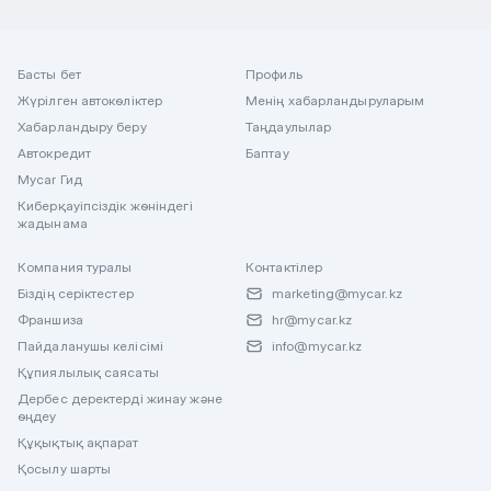
Басты бет
Профиль
Жүрілген автокөліктер
Менің хабарландыруларым
Хабарландыру беру
Таңдаулылар
Автокредит
Баптау
Mycar Гид
Киберқауіпсіздік жөніндегі
жадынама
Компания туралы
Контактілер
Біздің серіктестер
marketing@mycar.kz
Франшиза
hr@mycar.kz
Пайдаланушы келісімі
info@mycar.kz
Құпиялылық саясаты
Дербес деректерді жинау және
өңдеу
Құқықтық ақпарат
Қосылу шарты