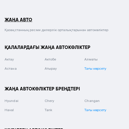
ЖАҢА АВТО
Қазақстанның ресми дилерлік орталықтарынан автокөліктер
ҚАЛАЛАРДАҒЫ ЖАҢА АВТОКӨЛІКТЕР
Актау
Актобе
Алматы
Астана
Атырау
Тағы көрсету
ЖАҢА АВТОКӨЛІКТЕР БРЕНДТЕРІ
Hyundai
Chery
Changan
Haval
Tank
Тағы көрсету