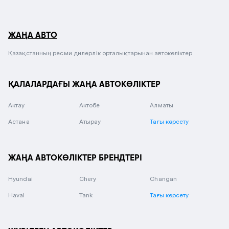
ЖАҢА АВТО
Қазақстанның ресми дилерлік орталықтарынан автокөліктер
ҚАЛАЛАРДАҒЫ ЖАҢА АВТОКӨЛІКТЕР
Актау
Актобе
Алматы
Астана
Атырау
Тағы көрсету
ЖАҢА АВТОКӨЛІКТЕР БРЕНДТЕРІ
Hyundai
Chery
Changan
Haval
Tank
Тағы көрсету