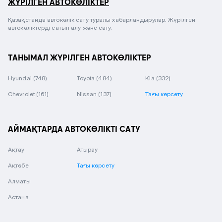
ЖҮРІЛГЕН АВТОКӨЛІКТЕР
Қазақстанда автокөлік сату туралы хабарландырулар. Жүрілген
автокөліктерді сатып алу және сату.
ТАНЫМАЛ ЖҮРІЛГЕН АВТОКӨЛІКТЕР
Hyundai
(748)
Toyota
(484)
Kia
(332)
Chevrolet
(161)
Nissan
(137)
Тағы көрсету
АЙМАҚТАРДА АВТОКӨЛІКТІ САТУ
Ақтау
Атырау
Ақтөбе
Тағы көрсету
Алматы
Астана