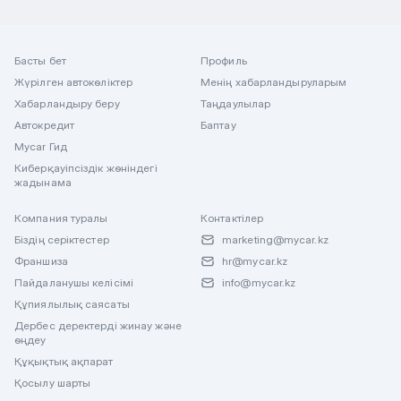
Басты бет
Профиль
Жүрілген автокөліктер
Менің хабарландыруларым
Хабарландыру беру
Таңдаулылар
Автокредит
Баптау
Mycar Гид
Киберқауіпсіздік жөніндегі
жадынама
Компания туралы
Контактілер
Біздің серіктестер
marketing@mycar.kz
Франшиза
hr@mycar.kz
Пайдаланушы келісімі
info@mycar.kz
Құпиялылық саясаты
Дербес деректерді жинау және
өңдеу
Құқықтық ақпарат
Қосылу шарты