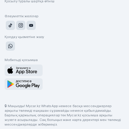
Қосылу туралы шартқа өтініш
Әлеуметтік желілер
Қолдау қызметіне жазу
Мобильді қосымша
🔒 Маңызды! Mycar.kz WhatsApp немесе басқа мессенджерлер
арқылы төлемді ешқашан сұрамайды немесе қабылдамайды.
Барлық қаржылық операциялар тек Mycar.kz қосымша арқылы
жүзеге асырылады. Сақ болыңыз және карта деректері мен төлемді
мессенджерлерде жібермеңіз.