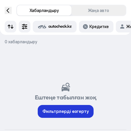
Хабарландыру
Жаңа авто
Кредитке
Же
0 хабарландыру
Ештеңе табылған жоқ
Фильтрлерді өзгерту