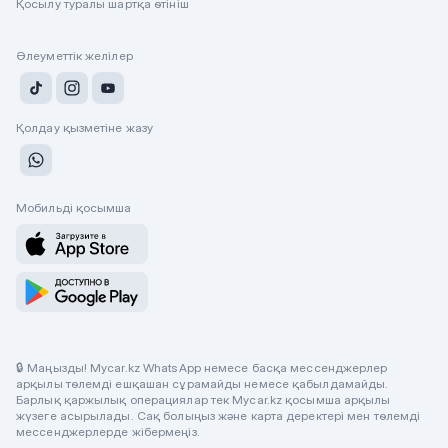
Қосылу туралы шартқа өтініш
Әлеуметтік желілер
Қолдау қызметіне жазу
Мобильді қосымша
🔒 Маңызды! Mycar.kz WhatsApp немесе басқа мессенджерлер
арқылы төлемді ешқашан сұрамайды немесе қабылдамайды.
Барлық қаржылық операциялар тек Mycar.kz қосымша арқылы
жүзеге асырылады. Сақ болыңыз және карта деректері мен төлемді
мессенджерлерде жібермеңіз.