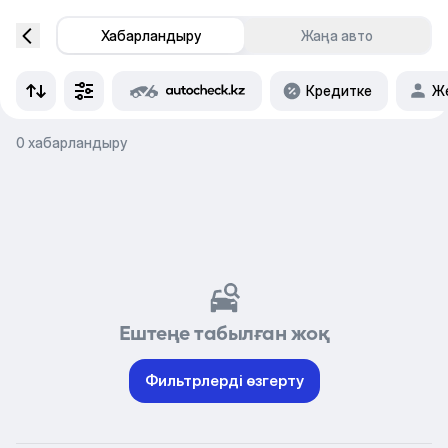
Хабарландыру
Жаңа авто
Кредитке
Же
0 хабарландыру
Ештеңе табылған жоқ
Фильтрлерді өзгерту