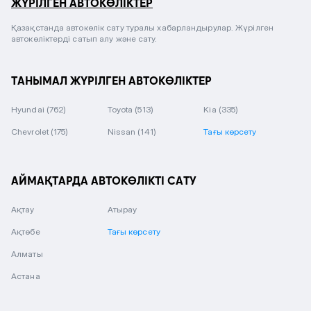
ЖҮРІЛГЕН АВТОКӨЛІКТЕР
Қазақстанда автокөлік сату туралы хабарландырулар. Жүрілген
автокөліктерді сатып алу және сату.
ТАНЫМАЛ ЖҮРІЛГЕН АВТОКӨЛІКТЕР
Hyundai
(762)
Toyota
(513)
Kia
(335)
Chevrolet
(175)
Nissan
(141)
Тағы көрсету
АЙМАҚТАРДА АВТОКӨЛІКТІ САТУ
Ақтау
Атырау
Ақтөбе
Тағы көрсету
Алматы
Астана