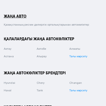
ЖАҢА АВТО
Қазақстанның ресми дилерлік орталықтарынан автокөліктер
ҚАЛАЛАРДАҒЫ ЖАҢА АВТОКӨЛІКТЕР
Актау
Актобе
Алматы
Астана
Атырау
Тағы көрсету
ЖАҢА АВТОКӨЛІКТЕР БРЕНДТЕРІ
Hyundai
Chery
Changan
Haval
Tank
Тағы көрсету