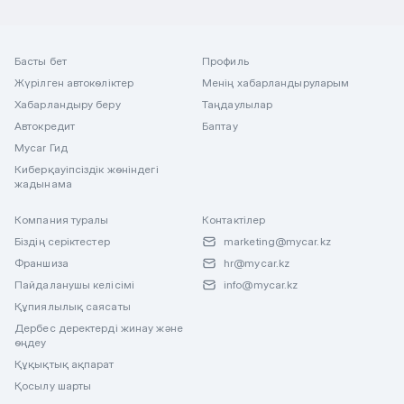
Басты бет
Профиль
Жүрілген автокөліктер
Менің хабарландыруларым
Хабарландыру беру
Таңдаулылар
Автокредит
Баптау
Mycar Гид
Киберқауіпсіздік жөніндегі
жадынама
Компания туралы
Контактілер
Біздің серіктестер
marketing@mycar.kz
Франшиза
hr@mycar.kz
Пайдаланушы келісімі
info@mycar.kz
Құпиялылық саясаты
Дербес деректерді жинау және
өңдеу
Құқықтық ақпарат
Қосылу шарты