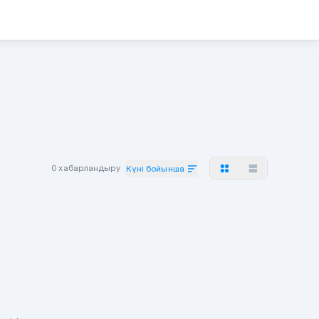
0 хабарландыру
Күні бойынша