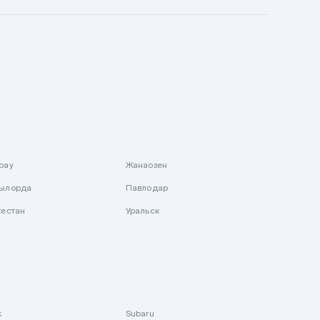
рау
Жанаозен
ылорда
Павлодар
кестан
Уральск
k
Subaru