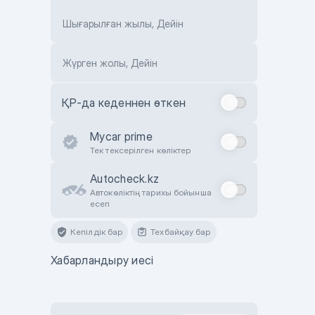
Шығарылған жылы, Дейін
Жүрген жолы, Дейін
ҚР-да кеденнен өткен
Mycar prime
Тек тексерілген көліктер
Autocheck.kz
Автокөліктің тарихы бойынша
есеп
Кепілдік бар
Техбайқау бар
Хабарландыру иесі