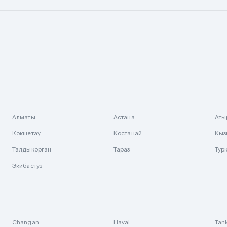
Алматы
Астана
Аты
Кокшетау
Костанай
Кыз
Талдыкорган
Тараз
Тур
Экибастуз
Changan
Haval
Tan