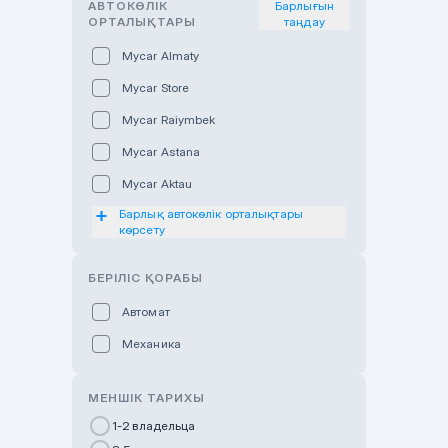
АВТОКӨЛІК
Барлығын
ОРТАЛЫҚТАРЫ
таңдау
Mycar Almaty
Mycar Store
Mycar Raiymbek
Mycar Astana
Mycar Aktau
Барлық автокөлік орталықтары
Mycar Uralsk
көрсету
Haval & Tank Kyzylorda
БЕРІЛІС ҚОРАБЫ
Haval & Tank Pavlodar
Bavaria Almaty
Автомат
Mycar Shymkent
Механика
Bavaria Astana
МЕНШІК ТАРИХЫ
GWM Nurly Zhol
1-2 владельца
Chery Astana