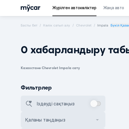
Жүрілген автокөліктер
Жаңа авто
Басты бет
Көлік сатып алу
Chevrolet
Impala
Бүкіл Қаза
0 хабарландыру таб
Казахстане Chevrolet Impala сату
Фильтрлер
Іздеуді сақтаңыз
Қаланы таңдаңыз