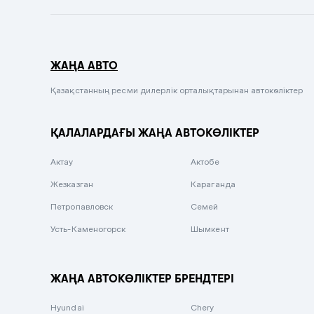
Темно-синий
Серый металлик
ЖАҢА АВТО
Сиреневый металлик
Черный металлик
Қазақстанның ресми дилерлік орталықтарынан автокөліктер
Стальной
ҚАЛАЛАРДАҒЫ ЖАҢА АВТОКӨЛІКТЕР
Вишневый
Серебристый металлик
Актау
Актобе
Темно-коричневый
Жезказган
Караганда
Бело-Дымчатый
Петропавловск
Семей
Светло-зелёный металлик
Усть-Каменогорск
Шымкент
Бирюзовый
Темно-синий металлик
ЖАҢА АВТОКӨЛІКТЕР БРЕНДТЕРІ
Зеленый металлик
Hyundai
Chery
Комбинированный