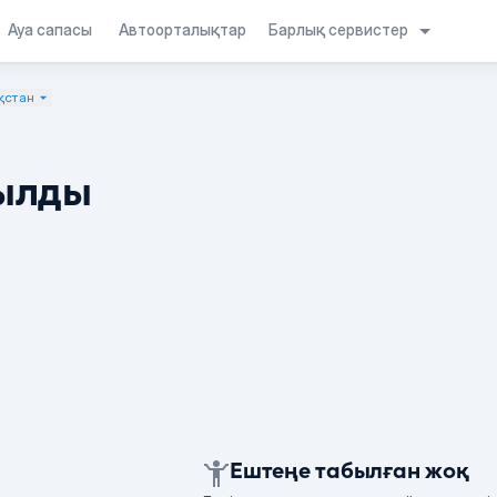
Барлық сервистер
Ауа сапасы
Автоорталықтар
қстан
ылды
Ештеңе табылған жоқ