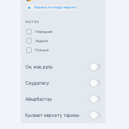
Барлық түстерді көрсету
Оранжевый
Розовый
ЖЕТЕК
Красный
Передний
Пурпурный
Задний
Коричневый
Полный
Голубой
Синий
Оң жақ руль
Фиолетовый
Зеленый
Саудаласу
Желтый
Айырбастау
Бежевый
Бордовый
Қызмет көрсету тарихы
Комбинированный
Бронзовый