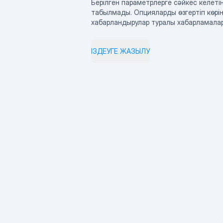
Берілген параметрлерге сәйкес келетін
табылмады. Опцияларды өзгертіп көрің
хабарландырулар туралы хабарламала
ІЗДЕУГЕ ЖАЗЫЛУ