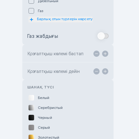
Дизельный
Subaru Astana
Газ
Subaru Motor Almaty
Барлық отын түрлерін көрсету
Toyota Almaty
Газ жабдығы
Toyota Astana
Toyota Kokshetau
Қозғалтқыш көлемі бастап
TANK Motors Karaganda
Hyundai ShymCity
Қозғалтқыш көлемі дейін
Toyota Shygys
ШАНАҚ ТҮСІ
Белый
Серебристый
Черный
Серый
Золотистый