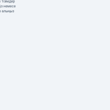
 тізімдер
із немесе
р алыңыз