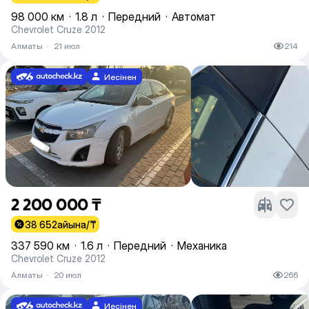
98 000 км
·
1.8 л
·
Передний
·
Автомат
Chevrolet Cruze 2012
Алматы
·
21 июл
214
Иесінен
2 200 000 ₸
38 652
айына/₸
337 590 км
·
1.6 л
·
Передний
·
Механика
Chevrolet Cruze 2012
Алматы
·
20 июл
266
Иесінен