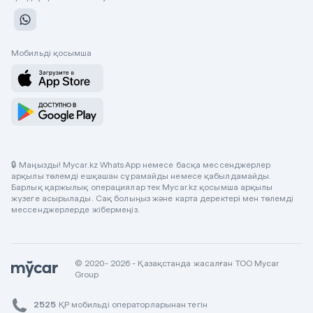
Мобильді қосымша
🔒 Маңызды! Mycar.kz WhatsApp немесе басқа мессенджерлер
арқылы төлемді ешқашан сұрамайды немесе қабылдамайды.
Барлық қаржылық операциялар тек Mycar.kz қосымша арқылы
жүзеге асырылады. Сақ болыңыз және карта деректері мен төлемді
мессенджерлерде жібермеңіз.
© 2020- 2026 - Қазақстанда жасалған ТОО Mycar
Group
2525
ҚР мобильді операторларынан тегін