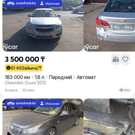
Иесінен
3 500 000 ₸
61 493
айына/₸
183 000 км
·
1.8 л
·
Передний
·
Автомат
Chevrolet Cruze 2012
Астана
·
22 июл
292
Иесінен