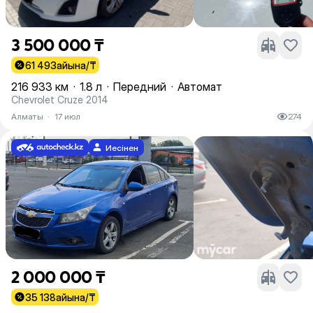
3 500 000 ₸
61 493
айына/₸
216 933 км
·
1.8 л
·
Передний
·
Автомат
Chevrolet Cruze 2014
Алматы
·
17 июл
274
Иесінен
2 000 000 ₸
35 138
айына/₸