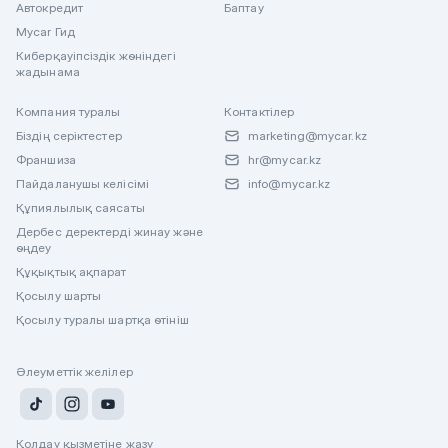
Автокредит
Баптау
Mycar Гид
Киберқауіпсіздік жөніндегі
жадынама
Компания туралы
Контактілер
Біздің серіктестер
marketing@mycar.kz
Франшиза
hr@mycar.kz
Пайдаланушы келісімі
info@mycar.kz
Құпиялылық саясаты
Дербес деректерді жинау және
өңдеу
Құқықтық ақпарат
Қосылу шарты
Қосылу туралы шартқа өтініш
Әлеуметтік желілер
Қолдау қызметіне жазу