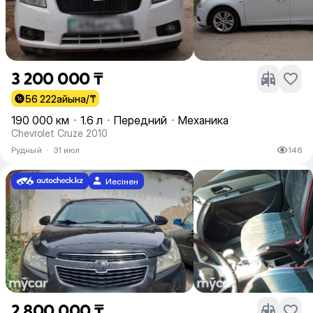
3 200 000 ₸
56 222
айына/₸
190 000 км
·
1.6 л
·
Передний
·
Механика
Chevrolet Cruze 2010
Рудный
·
31 июл
146
Иесінен
2 800 000 ₸