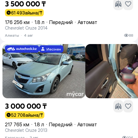
3 500 000 ₸
61 493
айына/₸
176 256 км
·
1.8 л
·
Передний
·
Автомат
Chevrolet Cruze 2014
Алматы
·
4 авг
88
Иесінен
3 000 000 ₸
52 708
айына/₸
217 765 км
·
1.8 л
·
Передний
·
Автомат
Chevrolet Cruze 2013
Караганда
·
3 авг
104