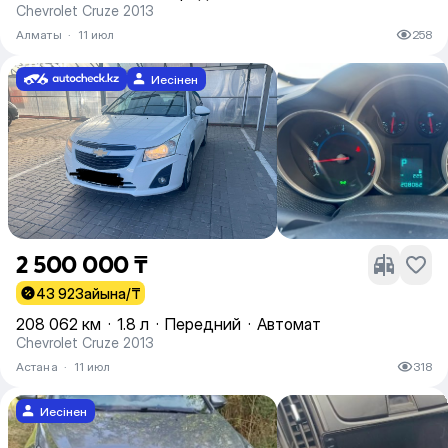
Chevrolet Cruze 2013
Алматы
·
11 июл
258
Иесінен
2 500 000 ₸
43 923
айына/₸
208 062 км
·
1.8 л
·
Передний
·
Автомат
Chevrolet Cruze 2013
Астана
·
11 июл
318
Иесінен