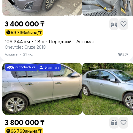
3 400 000 ₸
59 736
айына/₸
106 344 км
·
1.8 л
·
Передний
·
Автомат
Chevrolet Cruze 2013
Алматы
·
21 июл
237
Иесінен
3 800 000 ₸
66 763
айына/₸