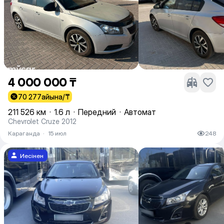
4 000 000 ₸
70 277
айына/₸
211 526 км
·
1.6 л
·
Передний
·
Автомат
Chevrolet Cruze 2012
Караганда
·
15 июл
248
Иесінен