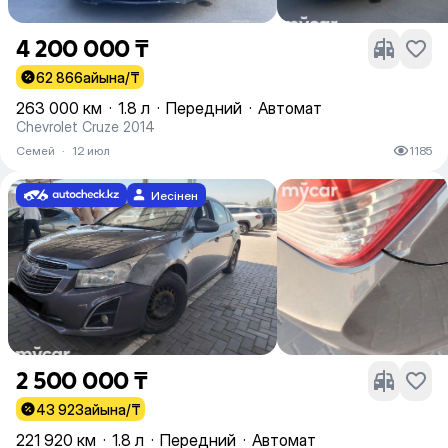
4 200 000 ₸
62 866
айына/₸
263 000 км
·
1.8 л
·
Передний
·
Автомат
Chevrolet Cruze 2014
Семей
·
12 июл
1185
Иесінен
2 500 000 ₸
43 923
айына/₸
221 920 км
·
1.8 л
·
Передний
·
Автомат