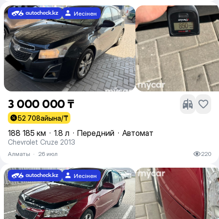
Иесінен
3 000 000 ₸
52 708
айына/₸
188 185 км
·
1.8 л
·
Передний
·
Автомат
Chevrolet Cruze 2013
Алматы
·
26 июл
220
Иесінен