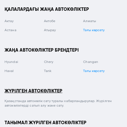
ҚАЛАЛАРДАҒЫ ЖАҢА АВТОКӨЛІКТЕР
Актау
Актобе
Алматы
Астана
Атырау
Тағы көрсету
ЖАҢА АВТОКӨЛІКТЕР БРЕНДТЕРІ
Hyundai
Chery
Changan
Haval
Tank
Тағы көрсету
ЖҮРІЛГЕН АВТОКӨЛІКТЕР
Қазақстанда автокөлік сату туралы хабарландырулар. Жүрілген
автокөліктерді сатып алу және сату.
ТАНЫМАЛ ЖҮРІЛГЕН АВТОКӨЛІКТЕР