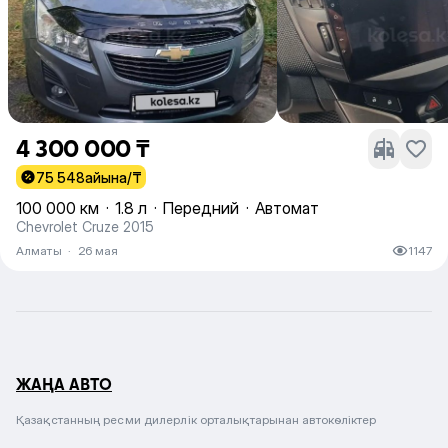
4 300 000 ₸
75 548
айына/₸
100 000 км
·
1.8 л
·
Передний
·
Автомат
Chevrolet Cruze 2015
Алматы
·
26 мая
1147
ЖАҢА АВТО
Қазақстанның ресми дилерлік орталықтарынан автокөліктер