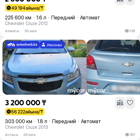
49 194
айына/₸
225 600 км
·
1.6 л
·
Передний
·
Автомат
Chevrolet Cruze 2012
Алматы
·
30 июл
135
Иесінен
3 200 000 ₸
56 222
айына/₸
303 000 км
·
1.8 л
·
Передний
·
Автомат
Chevrolet Cruze 2013
Астана
·
29 июл
157