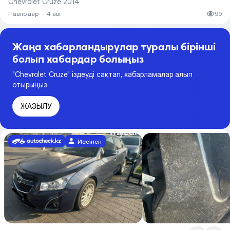
Chevrolet Cruze 2014
Павлодар
·
4 авг
99
Жаңа хабарландырулар туралы бірінші
болып хабардар болыңыз
"Chevrolet Cruze" іздеуді сақтап, хабарламалар алып
отырыңыз
ЖАЗЫЛУ
Иесінен