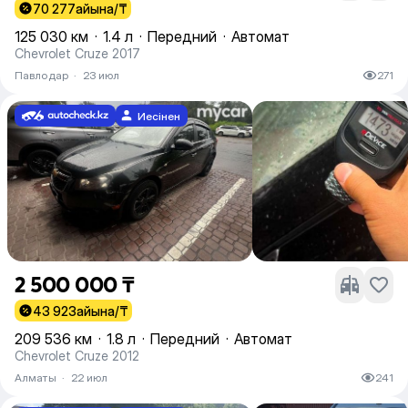
70 277
айына/₸
125 030 км
·
1.4 л
·
Передний
·
Автомат
Chevrolet Cruze 2017
Павлодар
·
23 июл
271
Иесінен
2 500 000 ₸
43 923
айына/₸
209 536 км
·
1.8 л
·
Передний
·
Автомат
Chevrolet Cruze 2012
Алматы
·
22 июл
241