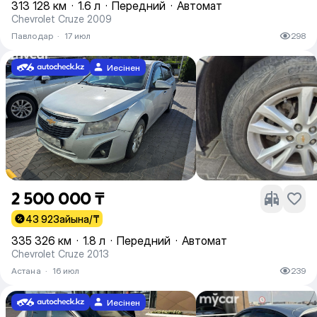
313 128 км
·
1.6 л
·
Передний
·
Автомат
Chevrolet Cruze 2009
Павлодар
·
17 июл
298
Иесінен
2 500 000 ₸
43 923
айына/₸
335 326 км
·
1.8 л
·
Передний
·
Автомат
Chevrolet Cruze 2013
Астана
·
16 июл
239
Иесінен