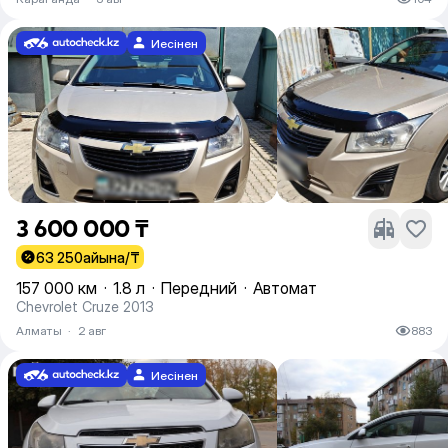
Иесінен
3 600 000 ₸
63 250
айына/₸
157 000 км
·
1.8 л
·
Передний
·
Автомат
Chevrolet Cruze 2013
Алматы
·
2 авг
883
Иесінен