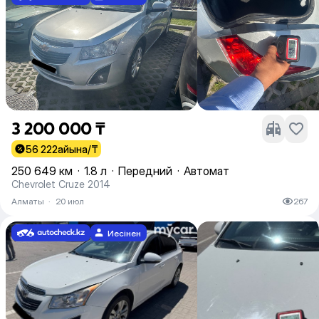
3 200 000 ₸
56 222
айына/₸
250 649 км
·
1.8 л
·
Передний
·
Автомат
Chevrolet Cruze 2014
Алматы
·
20 июл
267
Иесінен