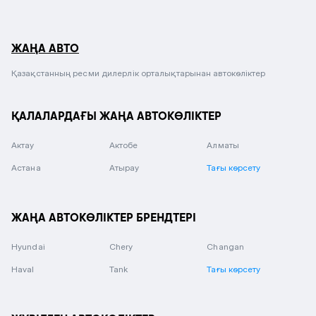
ЖАҢА АВТО
Қазақстанның ресми дилерлік орталықтарынан автокөліктер
ҚАЛАЛАРДАҒЫ ЖАҢА АВТОКӨЛІКТЕР
Актау
Актобе
Алматы
Астана
Атырау
Тағы көрсету
ЖАҢА АВТОКӨЛІКТЕР БРЕНДТЕРІ
Hyundai
Chery
Changan
Haval
Tank
Тағы көрсету