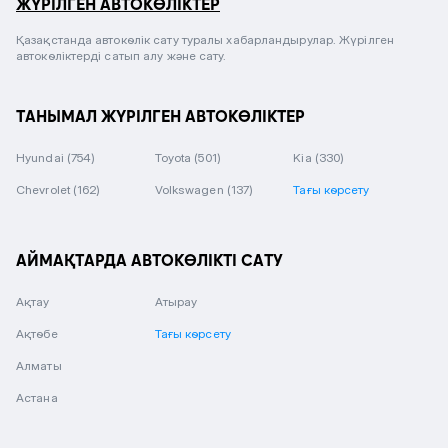
ЖҮРІЛГЕН АВТОКӨЛІКТЕР
Қазақстанда автокөлік сату туралы хабарландырулар. Жүрілген
автокөліктерді сатып алу және сату.
ТАНЫМАЛ ЖҮРІЛГЕН АВТОКӨЛІКТЕР
Hyundai
(754)
Toyota
(501)
Kia
(330)
Chevrolet
(162)
Volkswagen
(137)
Тағы көрсету
АЙМАҚТАРДА АВТОКӨЛІКТІ САТУ
Ақтау
Атырау
Ақтөбе
Тағы көрсету
Алматы
Астана