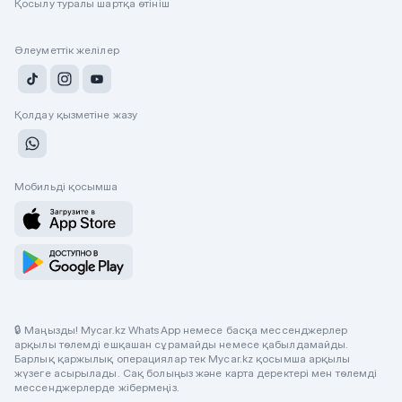
Қосылу туралы шартқа өтініш
Әлеуметтік желілер
Қолдау қызметіне жазу
Мобильді қосымша
🔒 Маңызды! Mycar.kz WhatsApp немесе басқа мессенджерлер
арқылы төлемді ешқашан сұрамайды немесе қабылдамайды.
Барлық қаржылық операциялар тек Mycar.kz қосымша арқылы
жүзеге асырылады. Сақ болыңыз және карта деректері мен төлемді
мессенджерлерде жібермеңіз.