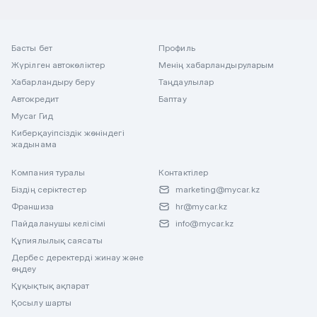
Басты бет
Профиль
Жүрілген автокөліктер
Менің хабарландыруларым
Хабарландыру беру
Таңдаулылар
Автокредит
Баптау
Mycar Гид
Киберқауіпсіздік жөніндегі
жадынама
Компания туралы
Контактілер
Біздің серіктестер
marketing@mycar.kz
Франшиза
hr@mycar.kz
Пайдаланушы келісімі
info@mycar.kz
Құпиялылық саясаты
Дербес деректерді жинау және
өңдеу
Құқықтық ақпарат
Қосылу шарты