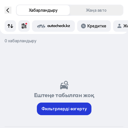
Хабарландыру
Жаңа авто
Кредитке
Же
0 хабарландыру
Ештеңе табылған жоқ
Фильтрлерді өзгерту