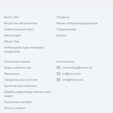
Басты бет
Профиль
Жүрілген автокөліктер
Менің хабарландыруларым
Хабарландыру беру
Таңдаулылар
Автокредит
Баптау
Mycar Гид
Киберқауіпсіздік жөніндегі
жадынама
Компания туралы
Контактілер
Біздің серіктестер
marketing@mycar.kz
Франшиза
hr@mycar.kz
Пайдаланушы келісімі
info@mycar.kz
Құпиялылық саясаты
Дербес деректерді жинау және
өңдеу
Құқықтық ақпарат
Қосылу шарты