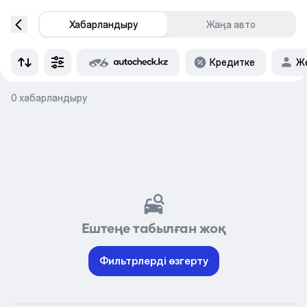
Хабарландыру
Жаңа авто
Кредитке
Же
0 хабарландыру
Ештеңе табылған жоқ
Фильтрлерді өзгерту