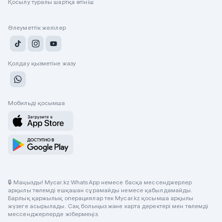
Қосылу туралы шартқа өтініш
Әлеуметтік желілер
Қолдау қызметіне жазу
Мобильді қосымша
🔒 Маңызды! Mycar.kz WhatsApp немесе басқа мессенджерлер
арқылы төлемді ешқашан сұрамайды немесе қабылдамайды.
Барлық қаржылық операциялар тек Mycar.kz қосымша арқылы
жүзеге асырылады. Сақ болыңыз және карта деректері мен төлемді
мессенджерлерде жібермеңіз.