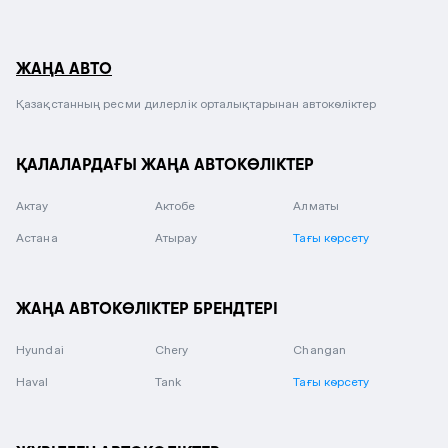
ЖАҢА АВТО
Қазақстанның ресми дилерлік орталықтарынан автокөліктер
ҚАЛАЛАРДАҒЫ ЖАҢА АВТОКӨЛІКТЕР
Актау
Актобе
Алматы
Астана
Атырау
Тағы көрсету
ЖАҢА АВТОКӨЛІКТЕР БРЕНДТЕРІ
Hyundai
Chery
Changan
Haval
Tank
Тағы көрсету