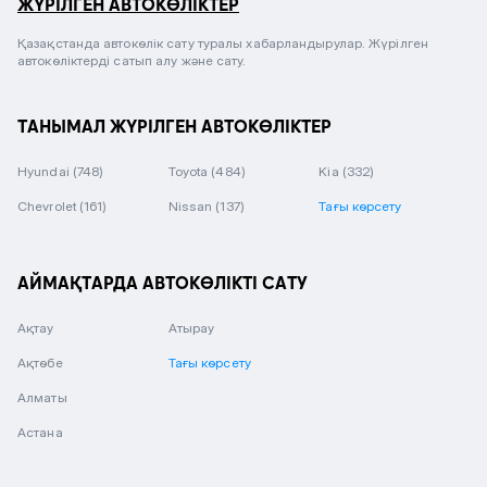
ЖҮРІЛГЕН АВТОКӨЛІКТЕР
Қазақстанда автокөлік сату туралы хабарландырулар. Жүрілген
автокөліктерді сатып алу және сату.
ТАНЫМАЛ ЖҮРІЛГЕН АВТОКӨЛІКТЕР
Hyundai
(748)
Toyota
(484)
Kia
(332)
Chevrolet
(161)
Nissan
(137)
Тағы көрсету
АЙМАҚТАРДА АВТОКӨЛІКТІ САТУ
Ақтау
Атырау
Ақтөбе
Тағы көрсету
Алматы
Астана