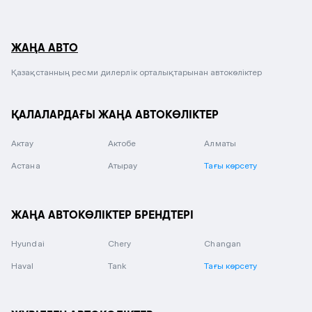
ЖАҢА АВТО
Қазақстанның ресми дилерлік орталықтарынан автокөліктер
ҚАЛАЛАРДАҒЫ ЖАҢА АВТОКӨЛІКТЕР
Актау
Актобе
Алматы
Астана
Атырау
Тағы көрсету
ЖАҢА АВТОКӨЛІКТЕР БРЕНДТЕРІ
Hyundai
Chery
Changan
Haval
Tank
Тағы көрсету