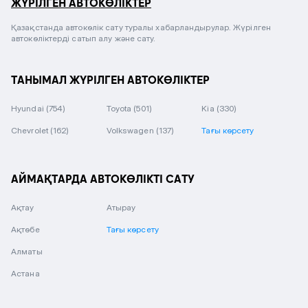
ЖҮРІЛГЕН АВТОКӨЛІКТЕР
Қазақстанда автокөлік сату туралы хабарландырулар. Жүрілген
автокөліктерді сатып алу және сату.
ТАНЫМАЛ ЖҮРІЛГЕН АВТОКӨЛІКТЕР
Hyundai
(754)
Toyota
(501)
Kia
(330)
Chevrolet
(162)
Volkswagen
(137)
Тағы көрсету
АЙМАҚТАРДА АВТОКӨЛІКТІ САТУ
Ақтау
Атырау
Ақтөбе
Тағы көрсету
Алматы
Астана