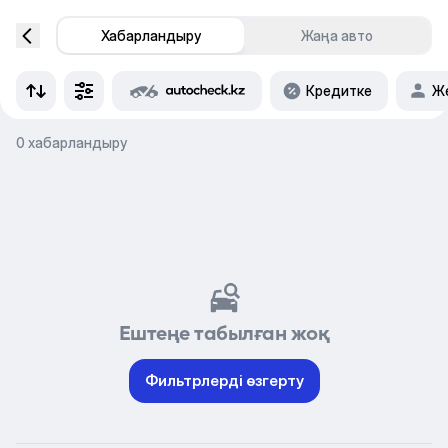
Хабарландыру
Жаңа авто
Кредитке
Же
0 хабарландыру
Ештеңе табылған жоқ
Фильтрлерді өзгерту