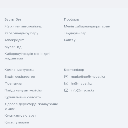
Басты бет
Профиль
Жүрілген автокөліктер
Менің хабарландыруларым
Хабарландыру беру
Таңдаулылар
Автокредит
Баптау
Mycar Гид
Киберқауіпсіздік жөніндегі
жадынама
Компания туралы
Контактілер
Біздің серіктестер
marketing@mycar.kz
Франшиза
hr@mycar.kz
Пайдаланушы келісімі
info@mycar.kz
Құпиялылық саясаты
Дербес деректерді жинау және
өңдеу
Құқықтық ақпарат
Қосылу шарты