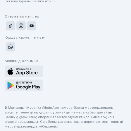
Қосылу туралы шартқа өтініш
Әлеуметтік желілер
Қолдау қызметіне жазу
Мобильді қосымша
🔒 Маңызды! Mycar.kz WhatsApp немесе басқа мессенджерлер
арқылы төлемді ешқашан сұрамайды немесе қабылдамайды.
Барлық қаржылық операциялар тек Mycar.kz қосымша арқылы
жүзеге асырылады. Сақ болыңыз және карта деректері мен төлемді
мессенджерлерде жібермеңіз.