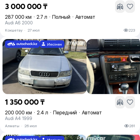
3 000 000 ₸
287 000 км
·
2.7 л
·
Полный
·
Автомат
Audi A6 2000
Кокшетау
·
27 июл
223
Иесінен
1 350 000 ₸
200 000 км
·
2.4 л
·
Передний
·
Автомат
Audi A4 1999
Алматы
·
26 июл
281
Иесінен