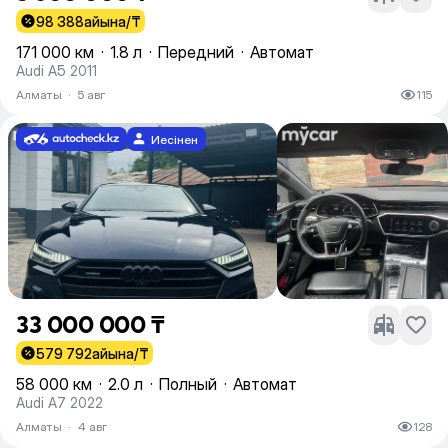
98 388
айына/₸
171 000 км
·
1.8 л
·
Передний
·
Автомат
Audi A5 2011
Алматы
·
5 авг
115
Иесінен
33 000 000 ₸
579 792
айына/₸
58 000 км
·
2.0 л
·
Полный
·
Автомат
Audi A7 2022
Алматы
·
4 авг
128