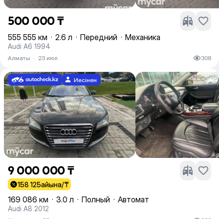
500 000 ₸
555 555 км
·
2.6 л
·
Передний
·
Механика
Audi A6 1994
Алматы
·
23 июл
308
Иесінен
9 000 000 ₸
158 125
айына/₸
169 086 км
·
3.0 л
·
Полный
·
Автомат
Audi A8 2012