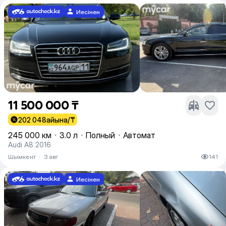
Иесінен
11 500 000 ₸
202 048
айына/₸
245 000 км
·
3.0 л
·
Полный
·
Автомат
Audi A8 2016
Шымкент
·
3 авг
141
Иесінен