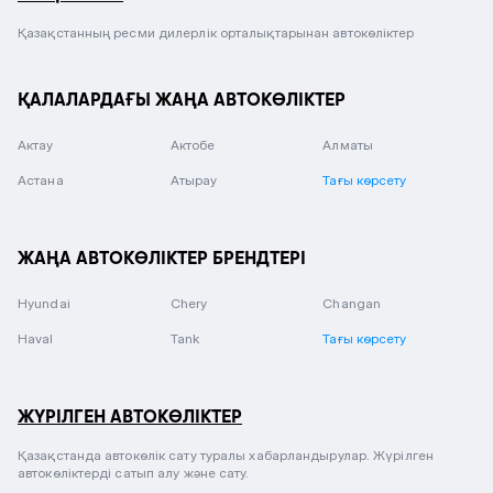
Қазақстанның ресми дилерлік орталықтарынан автокөліктер
ҚАЛАЛАРДАҒЫ ЖАҢА АВТОКӨЛІКТЕР
Актау
Актобе
Алматы
Астана
Атырау
Тағы көрсету
ЖАҢА АВТОКӨЛІКТЕР БРЕНДТЕРІ
Hyundai
Chery
Changan
Haval
Tank
Тағы көрсету
ЖҮРІЛГЕН АВТОКӨЛІКТЕР
Қазақстанда автокөлік сату туралы хабарландырулар. Жүрілген
автокөліктерді сатып алу және сату.