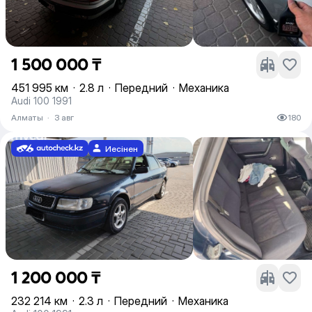
1 500 000 ₸
451 995 км
·
2.8 л
·
Передний
·
Механика
Audi 100 1991
Алматы
·
3 авг
180
Иесінен
1 200 000 ₸
232 214 км
·
2.3 л
·
Передний
·
Механика