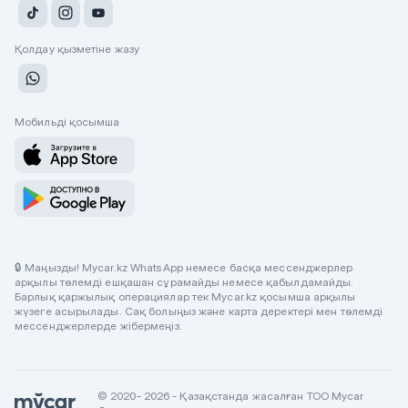
Қолдау қызметіне жазу
Мобильді қосымша
🔒 Маңызды! Mycar.kz WhatsApp немесе басқа мессенджерлер
арқылы төлемді ешқашан сұрамайды немесе қабылдамайды.
Барлық қаржылық операциялар тек Mycar.kz қосымша арқылы
жүзеге асырылады. Сақ болыңыз және карта деректері мен төлемді
мессенджерлерде жібермеңіз.
© 2020- 2026 - Қазақстанда жасалған ТОО Mycar