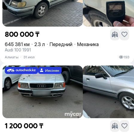
800 000 ₸
645 381 км
·
2.3 л
·
Передний
·
Механика
Audi 100 1991
Алматы
·
31 июл
193
Иесінен
1 200 000 ₸