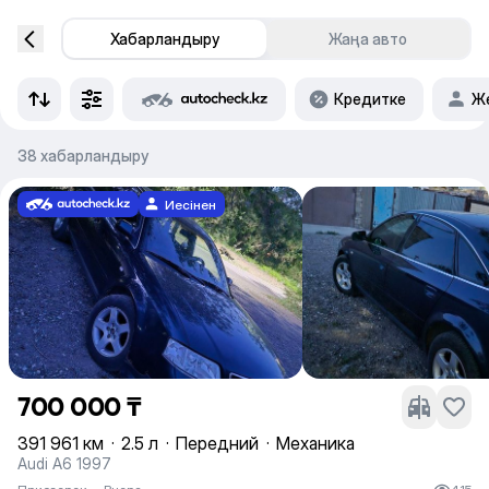
Хабарландыру
Жаңа авто
Кредитке
Же
38 хабарландыру
Иесінен
700 000 ₸
391 961 км
·
2.5 л
·
Передний
·
Механика
Audi A6 1997