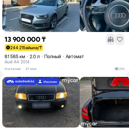
13 900 000 ₸
244 215
айына/₸
81 585 км
·
2.0 л
·
Полный
·
Автомат
Audi A4 2014
Костанай
·
27 июл
210
Иесінен