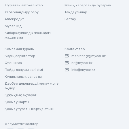
Жүрілген автокөліктер
Менің хабарландыруларым
Хабарландыру беру
Таңдаулылар
Автокредит
Баптау
Mycar Гид
Киберқауіпсіздік жөніндегі
жадынама
Компания туралы
Контактілер
Біздің серіктестер
marketing@mycar.kz
Франшиза
hr@mycar.kz
Пайдаланушы келісімі
info@mycar.kz
Құпиялылық саясаты
Дербес деректерді жинау және
өңдеу
Құқықтық ақпарат
Қосылу шарты
Қосылу туралы шартқа өтініш
Әлеуметтік желілер