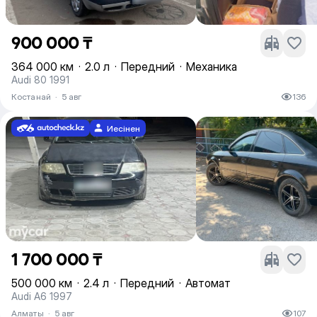
900 000 ₸
364 000 км
·
2.0 л
·
Передний
·
Механика
Audi 80 1991
Костанай
·
5 авг
136
Иесінен
1 700 000 ₸
500 000 км
·
2.4 л
·
Передний
·
Автомат
Audi A6 1997
Алматы
·
5 авг
107