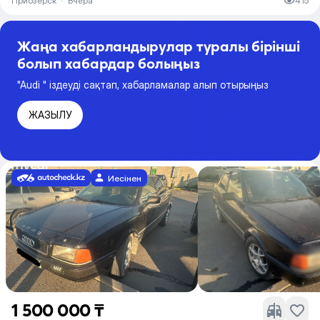
Приозерск
·
Вчера
415
Жаңа хабарландырулар туралы бірінші
болып хабардар болыңыз
"Audi " іздеуді сақтап, хабарламалар алып отырыңыз
ЖАЗЫЛУ
Иесінен
1 500 000 ₸