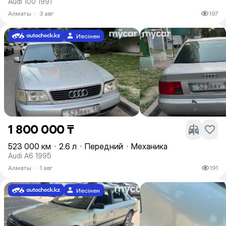
Audi 100 1991
Алматы
·
3 авг
197
Иесінен
1 800 000 ₸
523 000 км
·
2.6 л
·
Передний
·
Механика
Audi A6 1995
Алматы
·
1 авг
191
Иесінен