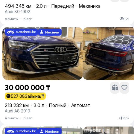
494 345 км
·
2.0 л
·
Передний
·
Механика
Audi 80 1992
Алматы
·
6 авг
121
Иесінен
30 000 000 ₸
527 083
айына/₸
213 232 км
·
3.0 л
·
Полный
·
Автомат
Audi A8 2019
Алматы
·
6 авг
167
Иесінен