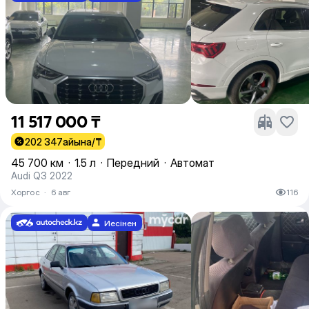
11 517 000 ₸
202 347
айына/₸
45 700 км
·
1.5 л
·
Передний
·
Автомат
Audi Q3 2022
Хоргос
·
6 авг
116
Иесінен