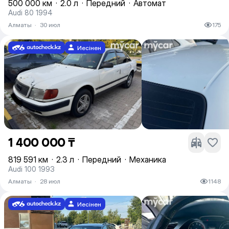
500 000 км
·
2.0 л
·
Передний
·
Автомат
Audi 80 1994
Алматы
·
30 июл
175
Иесінен
1 400 000 ₸
819 591 км
·
2.3 л
·
Передний
·
Механика
Audi 100 1993
Алматы
·
28 июл
1148
Иесінен