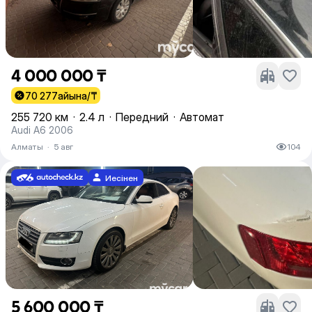
4 000 000 ₸
70 277
айына/₸
255 720 км
·
2.4 л
·
Передний
·
Автомат
Audi A6 2006
Алматы
·
5 авг
104
Иесінен
5 600 000 ₸