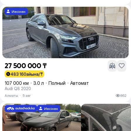
Иесінен
27 500 000 ₸
483 160
айына/₸
107 000 км
·
3.0 л
·
Полный
·
Автомат
Audi Q8 2020
Алматы
·
5 авг
862
Иесінен