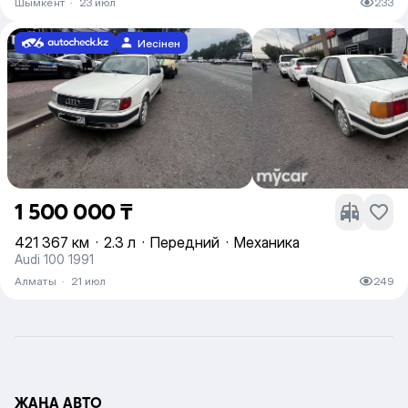
Шымкент
·
23 июл
233
Иесінен
1 500 000 ₸
421 367 км
·
2.3 л
·
Передний
·
Механика
Audi 100 1991
Алматы
·
21 июл
249
ЖАҢА АВТО