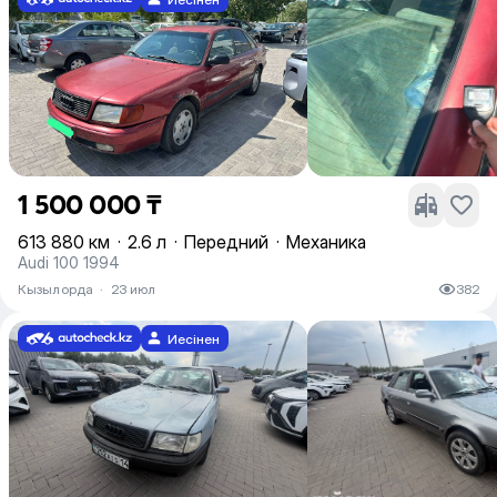
1 500 000 ₸
613 880 км
·
2.6 л
·
Передний
·
Механика
Audi 100 1994
Кызылорда
·
23 июл
382
Иесінен