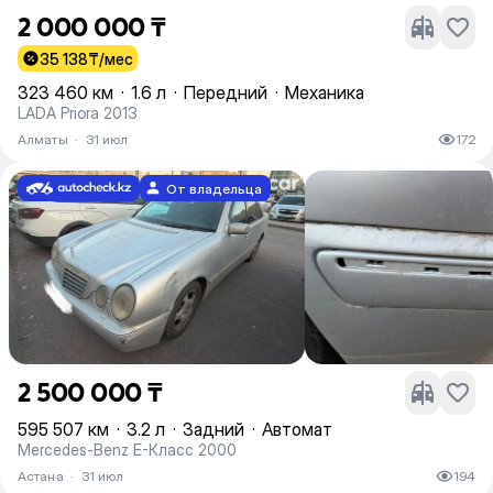
2 000 000 ₸
35 138
₸/мес
323 460 км
·
1.6 л
·
Передний
·
Механика
LADA Priora 2013
Алматы
·
31 июл
172
От владельца
2 500 000 ₸
595 507 км
·
3.2 л
·
Задний
·
Автомат
Mercedes-Benz E-Класс 2000
Астана
·
31 июл
194