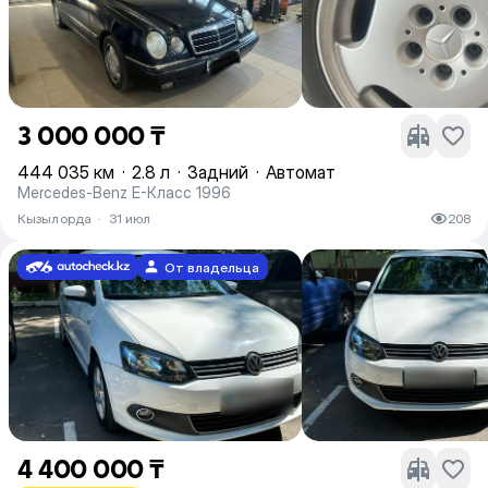
3 000 000 ₸
444 035 км
·
2.8 л
·
Задний
·
Автомат
Mercedes-Benz E-Класс 1996
Кызылорда
·
31 июл
208
От владельца
4 400 000 ₸