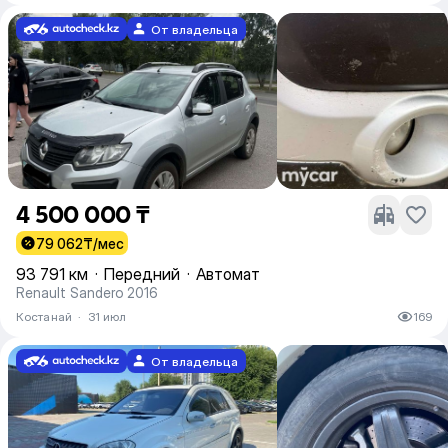
От владельца
4 500 000 ₸
79 062
₸/мес
93 791 км
·
Передний
·
Автомат
Renault Sandero 2016
Костанай
·
31 июл
169
От владельца