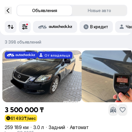
Объявления
Новые авто
В кредит
Ча
3 398 объявлений
От владельца
3 500 000 ₸
61 493
₸/мес
259 189 км
·
3.0 л
·
Задний
·
Автомат