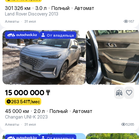
301 326 км
·
3.0 л
·
Полный
·
Автомат
Land Rover Discovery 2013
Алматы
·
31 июл
167
От владельца
15 000 000 ₸
263 541
₸/мес
45 000 км
·
2.0 л
·
Полный
·
Автомат
Changan UNI-K 2023
Алматы
·
31 июл
5265
От владельца