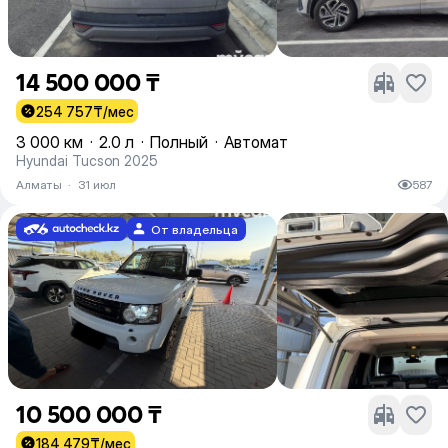
14 500 000 ₸
254 757
₸/мес
3 000 км
·
2.0 л
·
Полный
·
Автомат
Hyundai Tucson 2025
Алматы
·
31 июл
587
От владельца
10 500 000 ₸
184 479
₸/мес