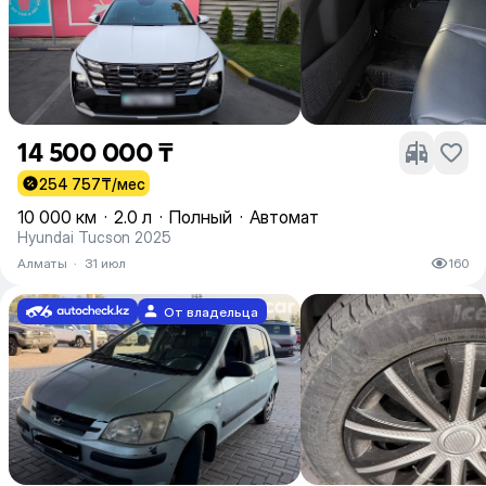
14 500 000 ₸
254 757
₸/мес
10 000 км
·
2.0 л
·
Полный
·
Автомат
Hyundai Tucson 2025
Алматы
·
31 июл
160
От владельца