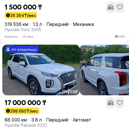
1 500 000 ₸
26 354
₸/мес
319 536 км
·
1.3 л
·
Передний
·
Механика
Hyundai Getz 2005
Алматы
·
31 июл
193
От владельца
17 000 000 ₸
298 680
₸/мес
88 000 км
·
3.8 л
·
Передний
·
Автомат
Hyundai Palisade 2020