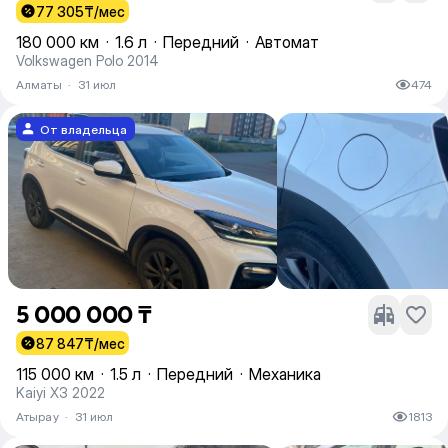
77 305
₸/мес
180 000 км
·
1.6 л
·
Передний
·
Автомат
Volkswagen Polo 2014
Алматы
·
31 июл
474
От владельца
5 000 000 ₸
87 847
₸/мес
115 000 км
·
1.5 л
·
Передний
·
Механика
Kaiyi X3 2022
Атырау
·
31 июл
1813