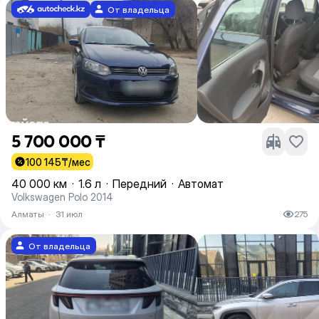
От владельца
5 700 000 ₸
100 145
₸/мес
40 000 км
·
1.6 л
·
Передний
·
Автомат
Volkswagen Polo 2014
Алматы
·
31 июл
275
От владельца