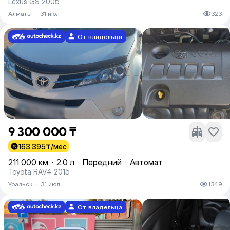
Lexus GS 2005
Алматы
·
31 июл
323
От владельца
9 300 000 ₸
163 395
₸/мес
211 000 км
·
2.0 л
·
Передний
·
Автомат
Toyota RAV4 2015
Уральск
·
31 июл
1349
От владельца