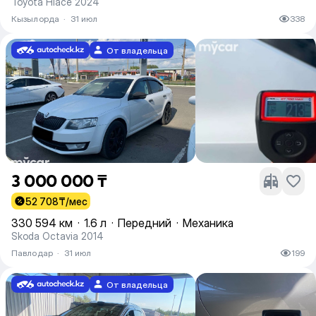
Toyota Hiace 2024
Кызылорда
·
31 июл
338
От владельца
3 000 000 ₸
52 708
₸/мес
330 594 км
·
1.6 л
·
Передний
·
Механика
Skoda Octavia 2014
Павлодар
·
31 июл
199
От владельца