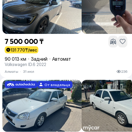
7 500 000 ₸
131 770
₸/мес
90 013 км
·
Задний
·
Автомат
Volkswagen ID.6 2022
Алматы
·
31 июл
236
От владельца