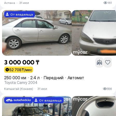
Астана
·
31 июл
161
От владельца
3 000 000 ₸
52 708
₸/мес
250 000 км
·
2.4 л
·
Передний
·
Автомат
Toyota Camry 2004
Капшагай (Конаев)
·
31 июл
556
От владельца