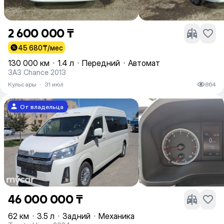
2 600 000 ₸
45 680
₸/мес
130 000 км
·
1.4 л
·
Передний
·
Автомат
ЗАЗ Chance 2013
Кульсары
·
31 июл
864
От владельца
46 000 000 ₸
62 км
·
3.5 л
·
Задний
·
Механика