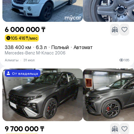
6 000 000 ₸
105 416
₸/мес
338 400 км
·
6.3 л
·
Полный
·
Автомат
Mercedes-Benz M-Класс 2006
Алматы
·
31 июл
185
От владельца
9 700 000 ₸