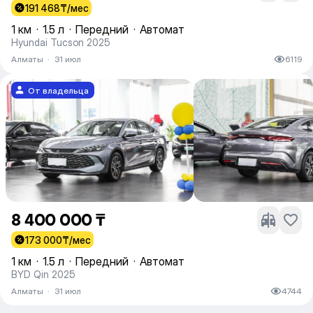
191 468
₸/мес
1 км
·
1.5 л
·
Передний
·
Автомат
Hyundai Tucson 2025
Алматы
·
31 июл
6119
От владельца
8 400 000 ₸
173 000
₸/мес
1 км
·
1.5 л
·
Передний
·
Автомат
BYD Qin 2025
Алматы
·
31 июл
4744