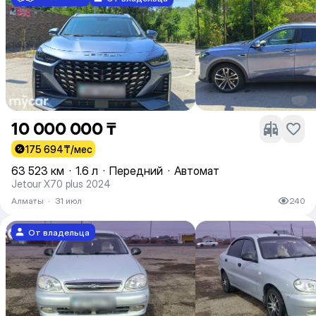
10 000 000 ₸
175 694
₸/мес
63 523 км
·
1.6 л
·
Передний
·
Автомат
Jetour X70 plus 2024
Алматы
·
31 июл
240
От владельца