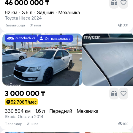
46 000 000 ₸
62 км
·
3.5 л
·
Задний
·
Механика
Toyota Hiace 2024
Кызылорда
·
31 июл
331
От владельца
3 000 000 ₸
52 708
₸/мес
330 594 км
·
1.6 л
·
Передний
·
Механика
Skoda Octavia 2014
Павлодар
·
31 июл
192