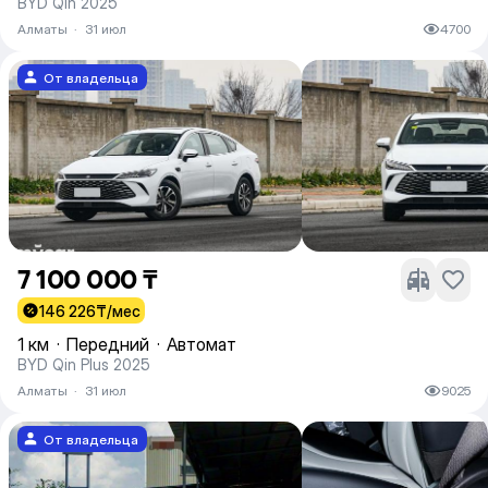
BYD Qin 2025
Алматы
·
31 июл
4700
От владельца
7 100 000 ₸
146 226
₸/мес
1 км
·
Передний
·
Автомат
BYD Qin Plus 2025
Алматы
·
31 июл
9025
От владельца