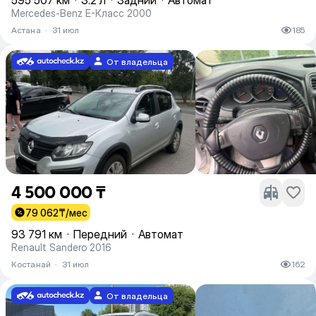
595 507 км
·
3.2 л
·
Задний
·
Автомат
Mercedes-Benz E-Класс 2000
Астана
·
31 июл
185
От владельца
4 500 000 ₸
79 062
₸/мес
93 791 км
·
Передний
·
Автомат
Renault Sandero 2016
Костанай
·
31 июл
162
От владельца