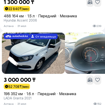
1 300 000 ₸
22 840
₸/мес
488 164 км
·
1.5 л
·
Передний
·
Механика
Hyundai Accent 2006
Астана
·
31 июл
239
От владельца
3 000 000 ₸
52 708
₸/мес
198 352 км
·
1.6 л
·
Передний
·
Механика
LADA Granta 2021
Астана
·
31 июл
152