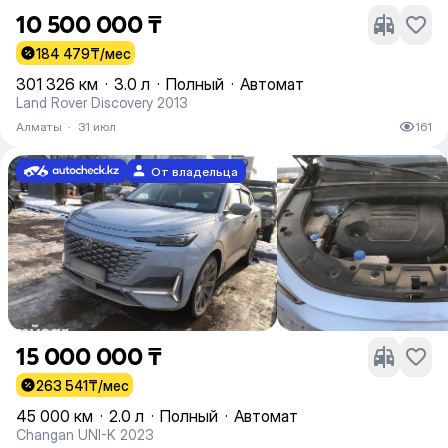
10 500 000 ₸
184 479
₸/мес
301 326 км
·
3.0 л
·
Полный
·
Автомат
Land Rover Discovery 2013
Алматы
·
31 июл
161
От владельца
15 000 000 ₸
263 541
₸/мес
45 000 км
·
2.0 л
·
Полный
·
Автомат
Changan UNI-K 2023