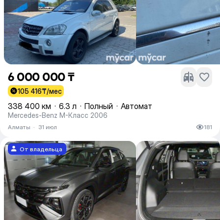
6 000 000 ₸
105 416
₸/мес
338 400 км
·
6.3 л
·
Полный
·
Автомат
Mercedes-Benz M-Класс 2006
Алматы
·
31 июл
181
От владельца