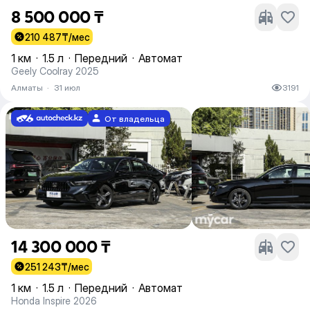
8 500 000 ₸
210 487
₸/мес
1 км
·
1.5 л
·
Передний
·
Автомат
Geely Coolray 2025
Алматы
·
31 июл
3191
От владельца
14 300 000 ₸
251 243
₸/мес
1 км
·
1.5 л
·
Передний
·
Автомат
Honda Inspire 2026