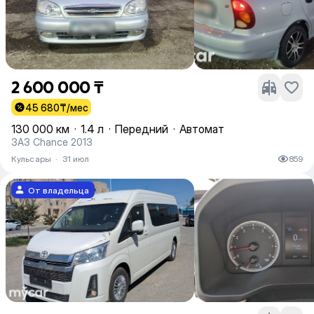
2 600 000 ₸
45 680
₸/мес
130 000 км
·
1.4 л
·
Передний
·
Автомат
ЗАЗ Chance 2013
Кульсары
·
31 июл
859
От владельца