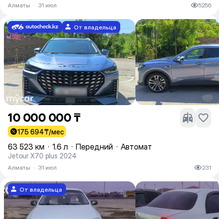
Алматы
·
31 июл
5256
От владельца
10 000 000 ₸
175 694
₸/мес
63 523 км
·
1.6 л
·
Передний
·
Автомат
Jetour X70 plus 2024
Алматы
·
31 июл
231
От владельца