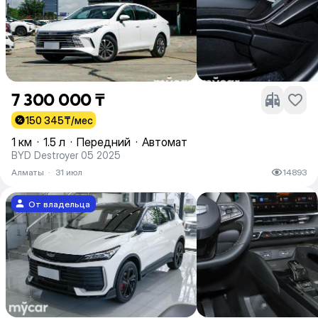
7 300 000 ₸
150 345
₸/мес
1 км
·
1.5 л
·
Передний
·
Автомат
BYD Destroyer 05 2025
Алматы
·
31 июл
14893
От владельца