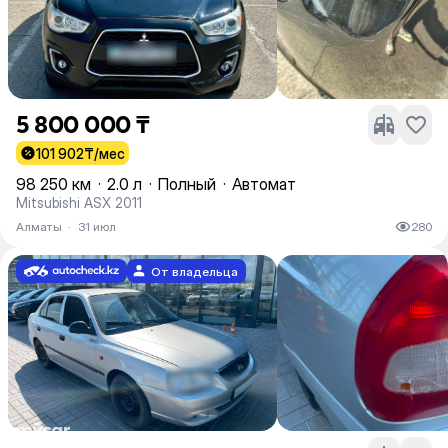
5 800 000 ₸
101 902
₸/мес
98 250 км
·
2.0 л
·
Полный
·
Автомат
Mitsubishi ASX 2011
Алматы
·
31 июл
280
От владельца