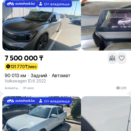
От владельца
7 500 000 ₸
131 770
₸/мес
90 013 км
·
Задний
·
Автомат
Volkswagen ID.6 2022
Алматы
·
31 июл
225
От владельца