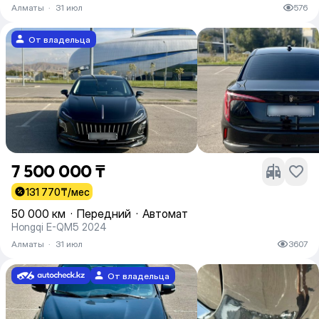
Алматы
·
31 июл
576
От владельца
7 500 000 ₸
131 770
₸/мес
50 000 км
·
Передний
·
Автомат
Hongqi E-QM5 2024
Алматы
·
31 июл
3607
От владельца