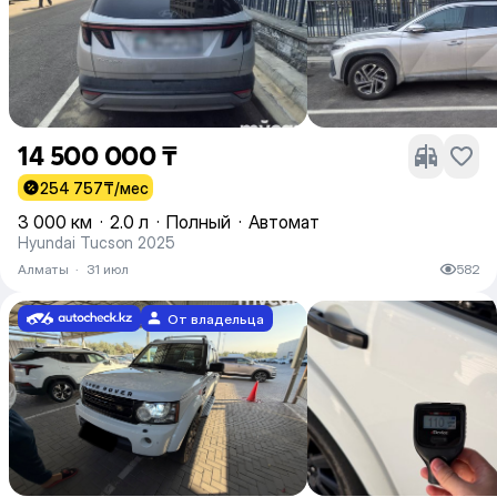
14 500 000 ₸
254 757
₸/мес
3 000 км
·
2.0 л
·
Полный
·
Автомат
Hyundai Tucson 2025
Алматы
·
31 июл
582
От владельца