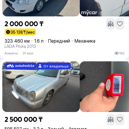
2 000 000 ₸
35 138
₸/мес
323 460 км
·
1.6 л
·
Передний
·
Механика
LADA Priora 2013
Алматы
·
31 июл
162
От владельца
2 500 000 ₸