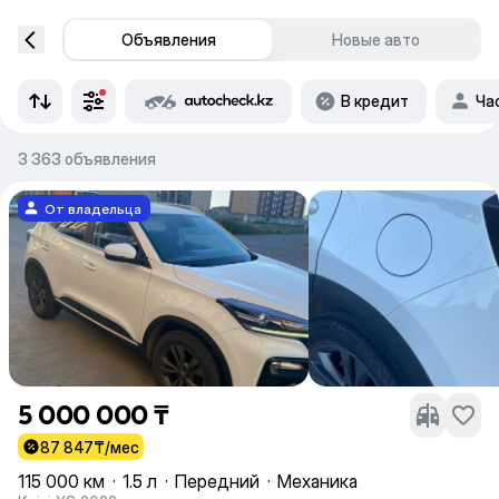
Объявления
Новые авто
В кредит
Ча
3 363 объявления
От владельца
5 000 000 ₸
87 847
₸/мес
115 000 км
·
1.5 л
·
Передний
·
Механика