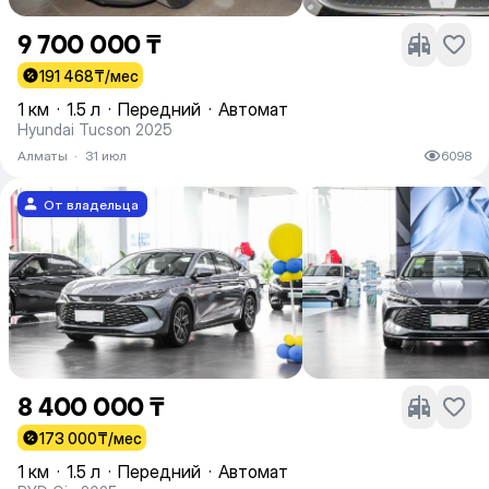
9 700 000 ₸
191 468
₸/мес
1 км
·
1.5 л
·
Передний
·
Автомат
Hyundai Tucson 2025
Алматы
·
31 июл
6098
От владельца
8 400 000 ₸
173 000
₸/мес
1 км
·
1.5 л
·
Передний
·
Автомат