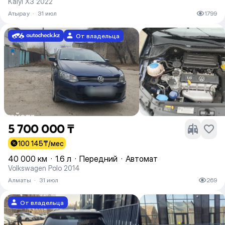
Kaiyi X3 2022
Атырау
·
31 июл
1799
От владельца
5 700 000 ₸
100 145
₸/мес
40 000 км
·
1.6 л
·
Передний
·
Автомат
Volkswagen Polo 2014
Алматы
·
31 июл
269
От владельца