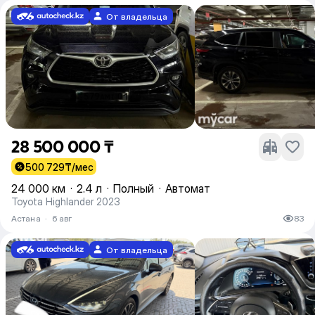
От владельца
28 500 000 ₸
500 729
₸/мес
24 000 км
·
2.4 л
·
Полный
·
Автомат
Toyota Highlander 2023
Астана
·
6 авг
83
От владельца