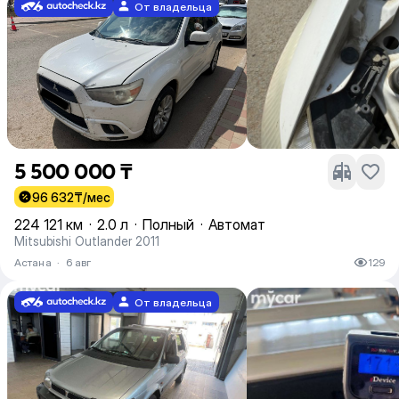
От владельца
5 500 000 ₸
96 632
₸/мес
224 121 км
·
2.0 л
·
Полный
·
Автомат
Mitsubishi Outlander 2011
Астана
·
6 авг
129
От владельца