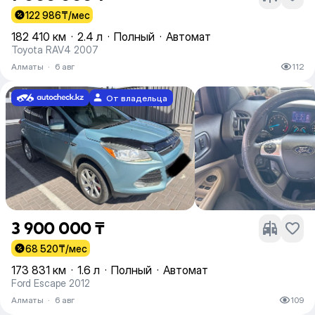
122 986
₸/мес
182 410 км
·
2.4 л
·
Полный
·
Автомат
Toyota RAV4 2007
Алматы
·
6 авг
112
От владельца
3 900 000 ₸
68 520
₸/мес
173 831 км
·
1.6 л
·
Полный
·
Автомат
Ford Escape 2012
Алматы
·
6 авг
109