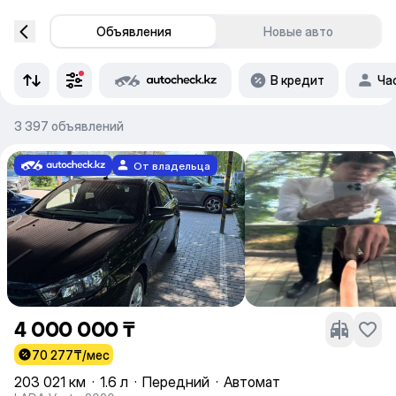
Объявления
Новые авто
В кредит
Ча
3 397 объявлений
От владельца
4 000 000 ₸
70 277
₸/мес
203 021 км
·
1.6 л
·
Передний
·
Автомат