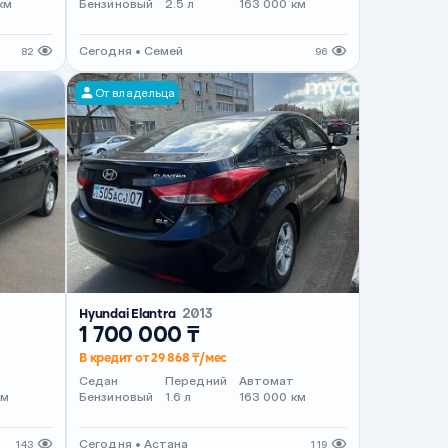
км
Бензиновый
2.5 л
163 000 км
Сегодня • Семей
82
96
От владельца
Hyundai Elantra
2013
1 700 000 ₸
В кредит от 29 868 ₸/мес
т
Седан
Передний
Автомат
км
Бензиновый
1.6 л
163 000 км
Сегодня • Астана
143
119