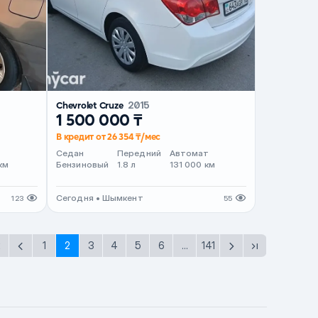
Chevrolet Cruze
2015
1 500 000 ₸
В кредит от 26 354 ₸/мес
т
Седан
Передний
Автомат
км
Бензиновый
1.8 л
131 000 км
Сегодня • Шымкент
123
55
1
2
3
4
5
6
...
141