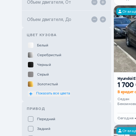
Объем двигателя, От
TANK Motors Karaganda
От вла
Объем двигателя, До
Hyundai ShymCity
Toyota Shygys
ЦВЕТ КУЗОВА
Белый
Серебристый
Черный
Серый
Hyundai E
1 700
Золотистый
В кредит 
Показать все цвета
Оранжевый
Седан
Розовый
Бензинов
ПРИВОД
Красный
Сегодня 
Передний
Пурпурный
Задний
От вла
Коричневый