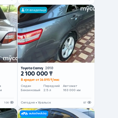
От владельца
Toyota Camry
2010
2 100 000 ₸
В кредит от 36 895 ₸/мес
а
Седан
Передний
Автомат
м
Бензиновый
2.5 л
163 000 км
Сегодня • Уральск
106
87