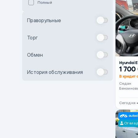
Полный
Голубой
Синий
Праворульные
Фиолетовый
Зеленый
Торг
Желтый
Обмен
Бежевый
Hyundai E
Бордовый
1 700
История обслуживания
Комбинированный
В кредит 
Седан
Бронзовый
Бензинов
Темно-синий
Сегодня 
Серый металлик
Сиреневый металлик
От вла
Черный металлик
Стальной