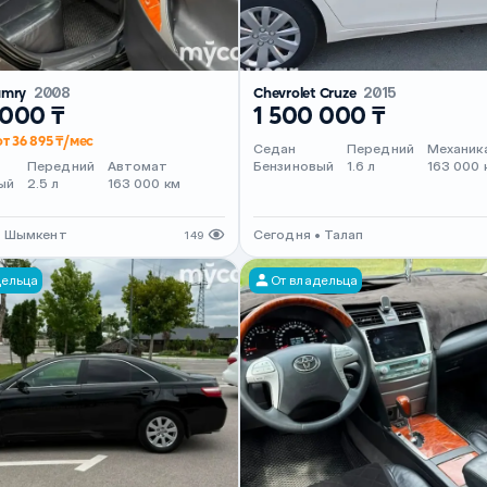
amry
2008
Chevrolet Cruze
2015
 000 ₸
1 500 000 ₸
от 36 895 ₸/мес
Седан
Передний
Механик
Передний
Автомат
Бензиновый
1.6 л
163 000 
ый
2.5 л
163 000 км
• Шымкент
Сегодня • Талап
149
дельца
От владельца