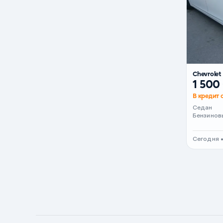
Вишневый
Серебристый металлик
Темно-коричневый
Бело-Дымчатый
Chevrolet
Светло-зелёный металлик
1 500
Бирюзовый
В кредит 
Темно-синий металлик
Седан
Бензинов
Зеленый металлик
Комбинированный
Сегодня 