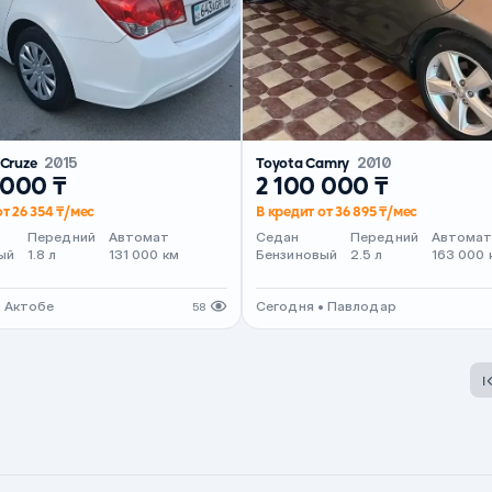
 Cruze
2015
Toyota Camry
2010
 000 ₸
2 100 000 ₸
от 26 354 ₸/мес
В кредит от 36 895 ₸/мес
Передний
Автомат
Седан
Передний
Автома
ый
1.8 л
131 000 км
Бензиновый
2.5 л
163 000 
• Актобе
Сегодня • Павлодар
58