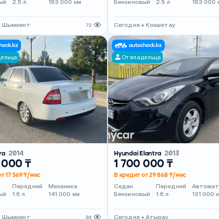
ый
2.5 л
163 000 км
Бензиновый
2.5 л
163 000 
• Шымкент
Сегодня • Кокшетау
72
дельца
От владельца
ra
2014
Hyundai Elantra
2013
 000 ₸
1 700 000 ₸
т 17 569 ₸/мес
В кредит от 29 868 ₸/мес
Передний
Механика
Седан
Передний
Автома
ый
1.6 л
141 000 км
Бензиновый
1.6 л
131 000 
• Шымкент
Сегодня • Атырау
84