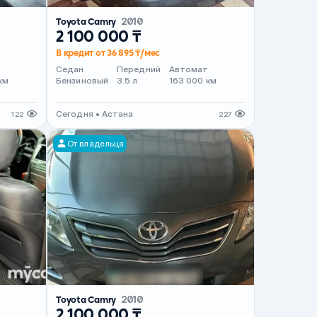
Toyota Camry
2010
2 100 000 ₸
В кредит от 36 895 ₸/мес
т
Седан
Передний
Автомат
км
Бензиновый
3.5 л
163 000 км
Сегодня • Астана
122
227
От владельца
Toyota Camry
2010
2 100 000 ₸