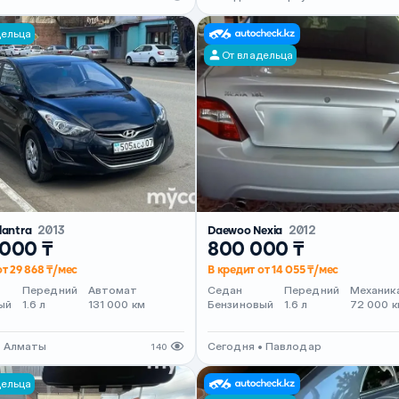
дельца
От владельца
lantra
2013
Daewoo Nexia
2012
 000 ₸
800 000 ₸
от 29 868 ₸/мес
В кредит от 14 055 ₸/мес
Передний
Автомат
Седан
Передний
Механик
ый
1.6 л
131 000 км
Бензиновый
1.6 л
72 000 к
• Алматы
Сегодня • Павлодар
140
дельца