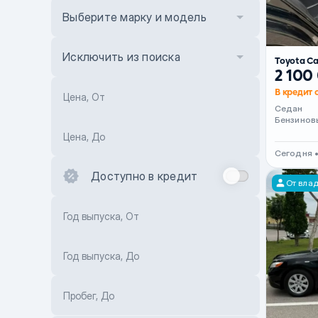
Выберите марку и модель
Исключить из поиска
Toyota C
2 100
В кредит 
Цена, От
Седан
Бензинов
Цена, До
Сегодня 
Доступно в кредит
От вла
Год выпуска, От
Год выпуска, До
Пробег, До