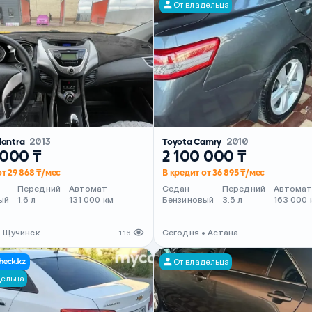
От владельца
lantra
2013
Toyota Camry
2010
 000 ₸
2 100 000 ₸
от 29 868 ₸/мес
В кредит от 36 895 ₸/мес
Передний
Автомат
Седан
Передний
Автома
ый
1.6 л
131 000 км
Бензиновый
3.5 л
163 000 
• Щучинск
Сегодня • Астана
116
От владельца
дельца