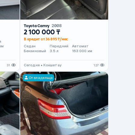
Toyota Camry
2008
2 100 000 ₸
В кредит от 36 895 ₸/мес
а
км
Седан
Передний
Автомат
Бензиновый
3.5 л
163 000 км
Сегодня • Кокшетау
31
127
От владельца