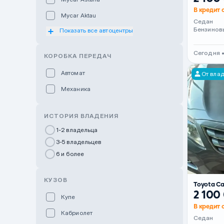
В кредит 
Mycar Aktau
Седан
Бензинов
Показать все автоцентры
Mycar Uralsk
Haval & Tank Kyzylorda
Сегодня •
КОРОБКА ПЕРЕДАЧ
Haval & Tank Pavlodar
Автомат
От вла
Bavaria Almaty
Механика
Mycar Shymkent
Bavaria Astana
ИСТОРИЯ ВЛАДЕНИЯ
GWM Nurly Zhol
1-2 владельца
3-5 владельцев
Chery Astana
6 и более
Changan Auto Nurly Zhol
Haval Atyrau
КУЗОВ
Toyota C
Hyundai Auto Almaty
2 100
Купе
В кредит 
Hyundai Auto Astana
Кабриолет
Седан
Hyundai Premium Kostanai