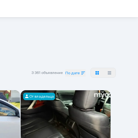
3 361 объявление
По дате
От владельца