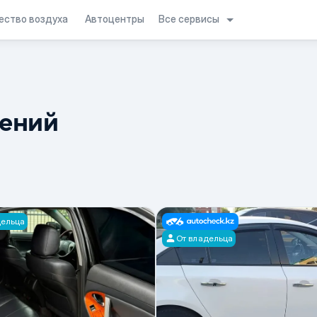
Все сервисы
ество воздуха
Автоцентры
лений
дельца
От владельца