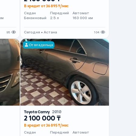
В кредит от 36 895 ₸/мес
т
Седан
Передний
Автомат
км
Бензиновый
2.5 л
163 000 км
Сегодня • Астана
95
104
От владельца
Toyota Camry
2010
2 100 000 ₸
В кредит от 36 895 ₸/мес
т
Седан
Передний
Автомат