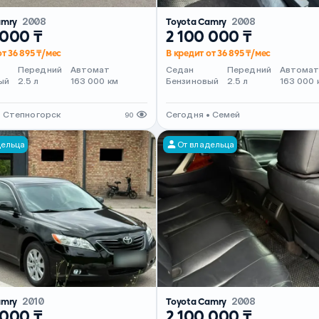
amry
2008
Toyota Camry
2008
 000 ₸
2 100 000 ₸
от 36 895 ₸/мес
В кредит от 36 895 ₸/мес
Передний
Автомат
Седан
Передний
Автома
ый
2.5 л
163 000 км
Бензиновый
2.5 л
163 000 
• Степногорск
Сегодня • Семей
90
дельца
От владельца
amry
2010
Toyota Camry
2008
 000 ₸
2 100 000 ₸