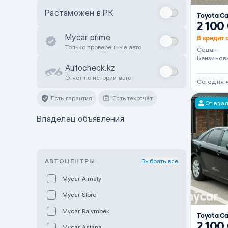
Растаможен в РК
Toyota C
2 100
Mycar prime
В кредит 
Только проверенные авто
Седан
Бензинов
Autocheck.kz
Отчет по истории авто
Сегодня 
Есть гарантия
Есть техотчёт
От вла
Владелец объявления
АВТОЦЕНТРЫ
Выбрать все
Mycar Almaty
Mycar Store
Mycar Raiymbek
Toyota C
2 100
Mycar Astana