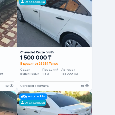
От владельца
Chevrolet Cruze
2015
1 500 000 ₸
В кредит от 26 354 ₸/мес
т
Седан
Передний
Автомат
км
Бензиновый
1.8 л
131 000 км
Сегодня • Алматы
52
81
От владельца