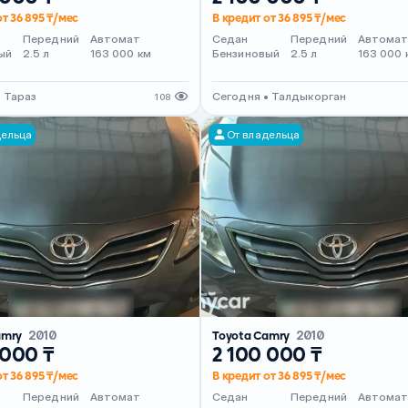
от 36 895 ₸/мес
В кредит от 36 895 ₸/мес
Передний
Автомат
Седан
Передний
Автома
ый
2.5 л
163 000 км
Бензиновый
2.5 л
163 000 
 Тараз
Сегодня • Талдыкорган
108
дельца
От владельца
amry
2010
Toyota Camry
2010
 000 ₸
2 100 000 ₸
от 36 895 ₸/мес
В кредит от 36 895 ₸/мес
Передний
Автомат
Седан
Передний
Автома