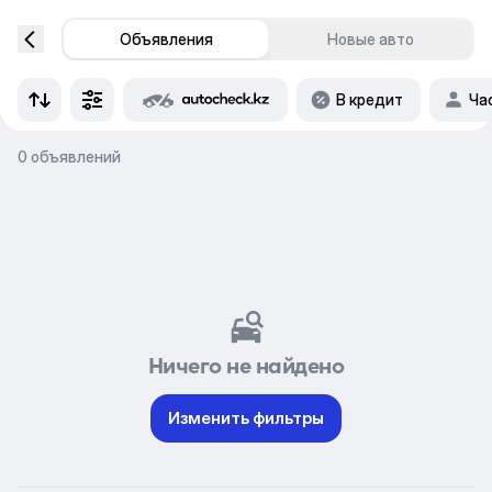
Объявления
Новые авто
В кредит
Ча
0 объявлений
Ничего не найдено
Изменить фильтры