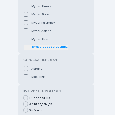
Mycar Almaty
Mycar Store
Mycar Raiymbek
Mycar Astana
Mycar Aktau
Показать все автоцентры
Mycar Uralsk
Haval & Tank Kyzylorda
КОРОБКА ПЕРЕДАЧ
Haval & Tank Pavlodar
Автомат
Bavaria Almaty
Механика
Mycar Shymkent
Bavaria Astana
ИСТОРИЯ ВЛАДЕНИЯ
GWM Nurly Zhol
1-2 владельца
3-5 владельцев
Chery Astana
6 и более
Changan Auto Nurly Zhol