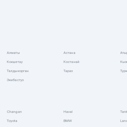
Алматы
Астана
Аты
Кокшетау
Костанай
Кыз
Талдыкорган
Тараз
Тур
Экибастуз
Changan
Haval
Tan
Toyota
BMW
Lan