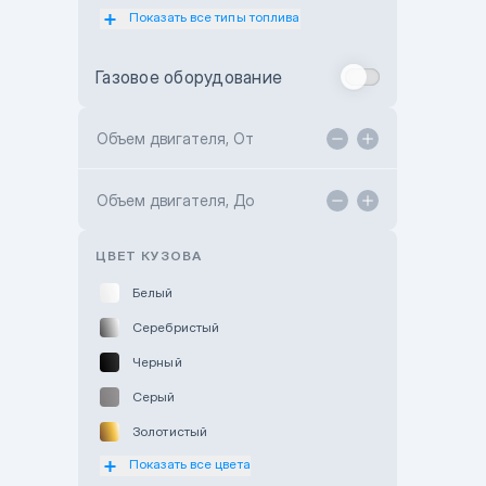
Показать все типы топлива
Subaru Motor Almaty
Toyota Almaty
Газовое оборудование
Toyota Astana
Toyota Kokshetau
Объем двигателя, От
TANK Motors Karaganda
Объем двигателя, До
Hyundai ShymCity
Toyota Shygys
ЦВЕТ КУЗОВА
Белый
Серебристый
Черный
Серый
Золотистый
Показать все цвета
Оранжевый