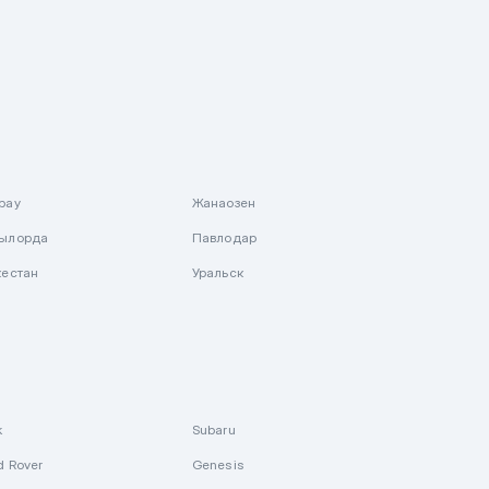
рау
Жанаозен
ылорда
Павлодар
кестан
Уральск
k
Subaru
d Rover
Genesis