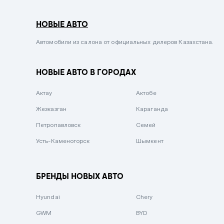
Серый металлик
НОВЫЕ АВТО
Сиреневый металлик
Черный металлик
Автомобили из салона от официальных дилеров Казахстана.
Стальной
НОВЫЕ АВТО В ГОРОДАХ
Вишневый
Серебристый металлик
Актау
Актобе
Темно-коричневый
Жезказган
Караганда
Бело-Дымчатый
Петропавловск
Семей
Светло-зелёный металлик
Усть-Каменогорск
Шымкент
Бирюзовый
Темно-синий металлик
БРЕНДЫ НОВЫХ АВТО
Зеленый металлик
Hyundai
Chery
Комбинированный
GWM
BYD