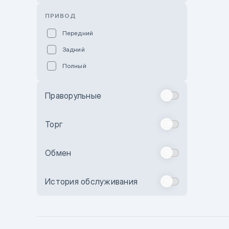
Розовый
ПРИВОД
Красный
Передний
Пурпурный
Задний
Коричневый
Полный
Голубой
Синий
Праворульные
Фиолетовый
Зеленый
Торг
Желтый
Обмен
Бежевый
Бордовый
История обслуживания
Комбинированный
Бронзовый
Темно-синий