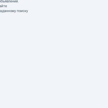
объявлений.
айте
заданному поиску