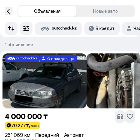
Объявления
Новые авто
В кредит
Ча
1 объявление
От владельца
4 000 000 ₸
70 277
₸/мес
251 069 км
·
Передний
·
Автомат