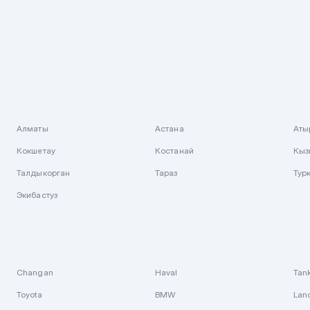
Алматы
Астана
Аты
Кокшетау
Костанай
Кыз
Талдыкорган
Тараз
Тур
Экибастуз
Changan
Haval
Tan
Toyota
BMW
Lan