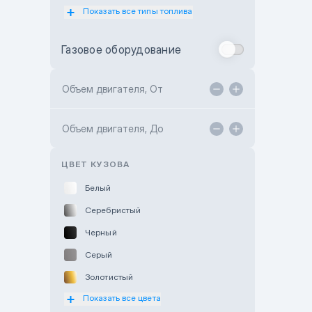
Показать все типы топлива
Subaru Motor Almaty
Toyota Almaty
Газовое оборудование
Toyota Astana
Toyota Kokshetau
Объем двигателя, От
TANK Motors Karaganda
Объем двигателя, До
Hyundai ShymCity
Toyota Shygys
ЦВЕТ КУЗОВА
Белый
Серебристый
Черный
Серый
Золотистый
Показать все цвета
Оранжевый