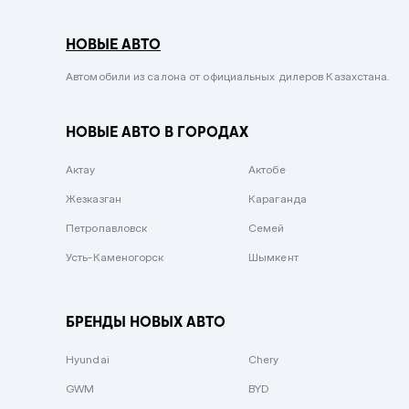
Серый металлик
НОВЫЕ АВТО
Сиреневый металлик
Черный металлик
Автомобили из салона от официальных дилеров Казахстана.
Стальной
НОВЫЕ АВТО В ГОРОДАХ
Вишневый
Серебристый металлик
Актау
Актобе
Темно-коричневый
Жезказган
Караганда
Бело-Дымчатый
Петропавловск
Семей
Светло-зелёный металлик
Усть-Каменогорск
Шымкент
Бирюзовый
Темно-синий металлик
БРЕНДЫ НОВЫХ АВТО
Зеленый металлик
Hyundai
Chery
Комбинированный
GWM
BYD