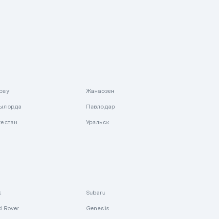
рау
Жанаозен
ылорда
Павлодар
кестан
Уральск
k
Subaru
d Rover
Genesis