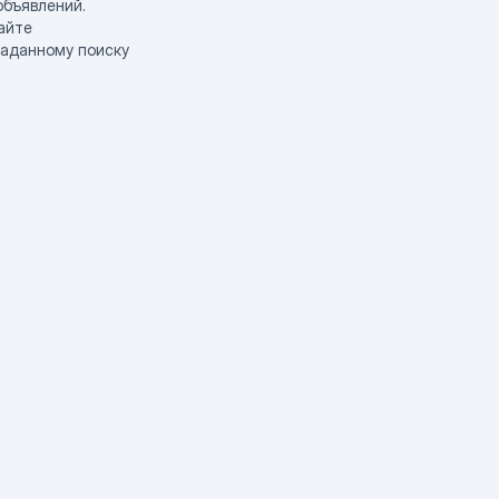
объявлений.
айте
заданному поиску