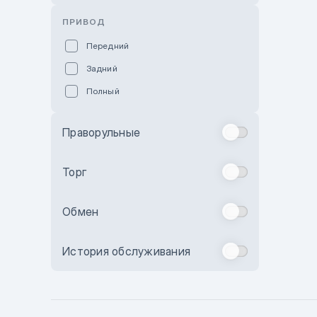
Розовый
ПРИВОД
Красный
Передний
Пурпурный
Задний
Коричневый
Полный
Голубой
Синий
Праворульные
Фиолетовый
Зеленый
Торг
Желтый
Обмен
Бежевый
Бордовый
История обслуживания
Комбинированный
Бронзовый
Темно-синий