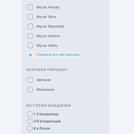
Mycar Almaty
Mycar Store
Mycar Raiymbek
Mycar Astana
Mycar Aktau
Показать все автоцентры
Mycar Uralsk
Haval & Tank Kyzylorda
КОРОБКА ПЕРЕДАЧ
Haval & Tank Pavlodar
Автомат
Bavaria Almaty
Механика
Mycar Shymkent
Bavaria Astana
ИСТОРИЯ ВЛАДЕНИЯ
GWM Nurly Zhol
1-2 владельца
3-5 владельцев
Chery Astana
6 и более
Changan Auto Nurly Zhol