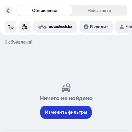
Объявления
Новые авто
В кредит
Ча
0 объявлений
Ничего не найдено
Изменить фильтры