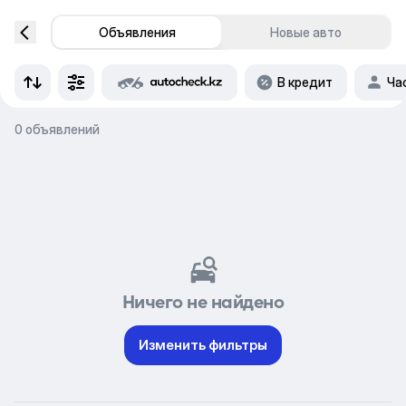
Объявления
Новые авто
В кредит
Ча
0 объявлений
Ничего не найдено
Изменить фильтры