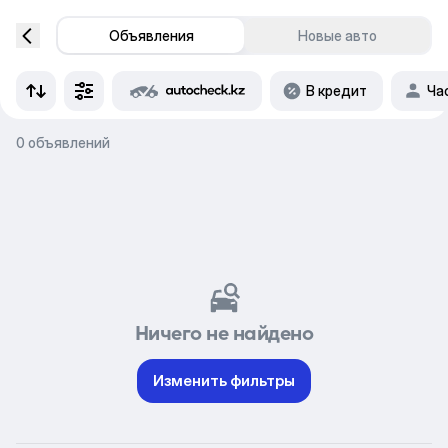
Объявления
Новые авто
В кредит
Ча
0 объявлений
Ничего не найдено
Изменить фильтры