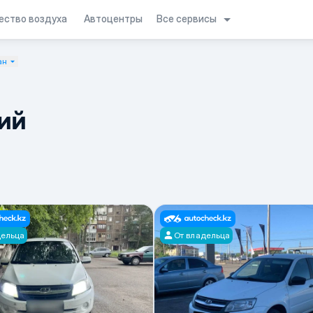
Все сервисы
ество воздуха
Автоцентры
ан
ий
дельца
От владельца