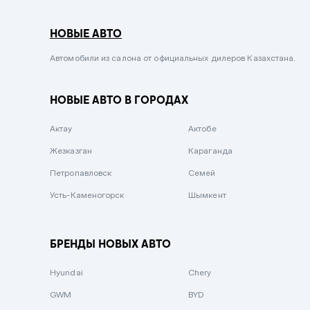
Серый металлик
НОВЫЕ АВТО
Сиреневый металлик
Черный металлик
Автомобили из салона от официальных дилеров Казахстана.
Стальной
НОВЫЕ АВТО В ГОРОДАХ
Вишневый
Серебристый металлик
Актау
Актобе
Темно-коричневый
Жезказган
Караганда
Бело-Дымчатый
Петропавловск
Семей
Светло-зелёный металлик
Усть-Каменогорск
Шымкент
Бирюзовый
Темно-синий металлик
БРЕНДЫ НОВЫХ АВТО
Зеленый металлик
Hyundai
Chery
Комбинированный
GWM
BYD