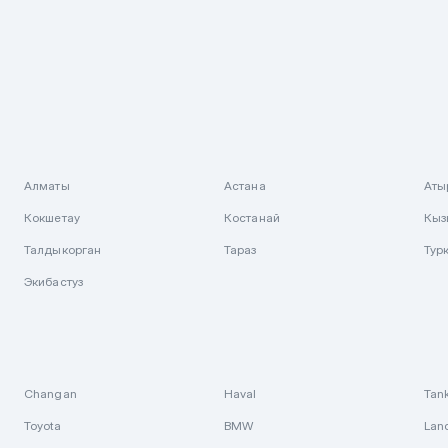
Алматы
Астана
Аты
Кокшетау
Костанай
Кыз
Талдыкорган
Тараз
Тур
Экибастуз
Changan
Haval
Tan
Toyota
BMW
Lan