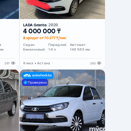
LADA Granta
2020
4 000 000 ₸
В кредит от 70 277 ₸/мес
а
Седан
Передний
Автомат
км
Бензиновый
1.6 л
146 563 км
9 июл • Астана
267
282
Проверено