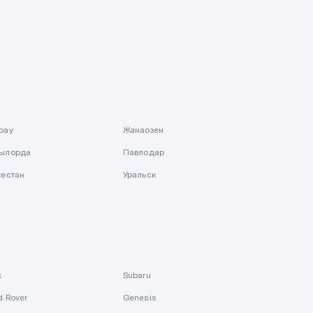
рау
Жанаозен
ылорда
Павлодар
кестан
Уральск
k
Subaru
d Rover
Genesis