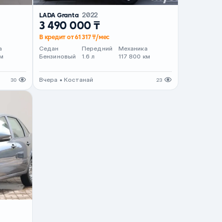
LADA Granta
2022
3 490 000 ₸
В кредит от 61 317 ₸/мес
а
Седан
Передний
Механика
м
Бензиновый
1.6 л
117 800 км
Вчера • Костанай
30
23