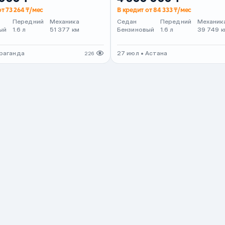
от 73 264 ₸/мес
В кредит от 84 333 ₸/мес
Передний
Механика
Седан
Передний
Механик
ый
1.6 л
51 377 км
Бензиновый
1.6 л
39 749 к
араганда
27 июл • Астана
226