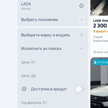
LADA
Granta
Выбрать поколение
LADA Gra
2 300
В кредит 
Выберите марку и модель
Седан
Бензинов
Исключить из поиска
10 июл • 
Цена, От
От вла
Цена, До
Доступно в кредит
Год выпуска, От