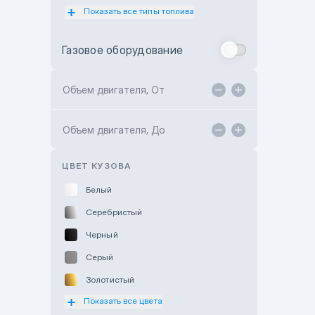
Показать все типы топлива
Subaru Motor Almaty
Toyota Almaty
Газовое оборудование
Toyota Astana
Toyota Kokshetau
Объем двигателя, От
TANK Motors Karaganda
Объем двигателя, До
Hyundai ShymCity
Toyota Shygys
ЦВЕТ КУЗОВА
Белый
Серебристый
Черный
Серый
Золотистый
Показать все цвета
Оранжевый