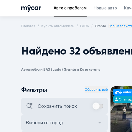
Авто с пробегом
Новые авто
Кач
Главная
Купить автомобиль
LADA
Granta
Весь Казахст
Найдено 32 объявлен
Автомобили ВАЗ (Lada) Granta в Казахстане
Фильтры
Сбросить всё
От вла
Сохранить поиск
Выберите город