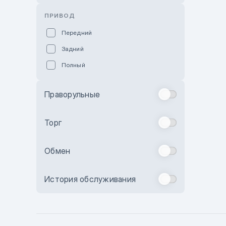
Розовый
ПРИВОД
Красный
Передний
Пурпурный
Задний
Коричневый
Полный
Голубой
Синий
Праворульные
Фиолетовый
Зеленый
Торг
Желтый
Обмен
Бежевый
Бордовый
История обслуживания
Комбинированный
Бронзовый
Темно-синий