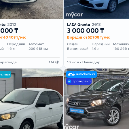
nta
2012
LADA Granta
2018
 000 ₸
3 000 000 ₸
от 40 409 ₸/мес
В кредит от 52 708 ₸/мес
Передний
Автомат
Седан
Передний
Механик
ый
1.6 л
209 618 км
Бензиновый
1.6 л
150 265 
Караганда
10 июл • Павлодар
294
дельца
Проверено