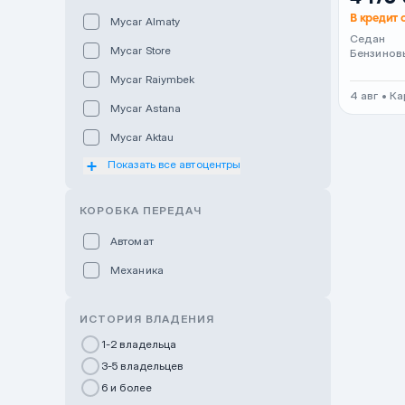
В кредит 
Mycar Almaty
Седан
Mycar Store
Бензинов
Mycar Raiymbek
4 авг • К
Mycar Astana
Mycar Aktau
Показать все автоцентры
Mycar Uralsk
Haval & Tank Kyzylorda
КОРОБКА ПЕРЕДАЧ
Haval & Tank Pavlodar
Автомат
Bavaria Almaty
Механика
Mycar Shymkent
Bavaria Astana
ИСТОРИЯ ВЛАДЕНИЯ
GWM Nurly Zhol
1-2 владельца
3-5 владельцев
Chery Astana
6 и более
Changan Auto Nurly Zhol