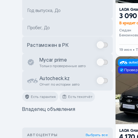
LADA Gra
Год выпуска, До
3 090
В кредит 
Пробег, До
Седан
Бензинов
Растаможен в РК
19 июн • 
Mycar prime
Только проверенные авто
Провер
Autocheck.kz
Отчет по истории авто
Есть гарантия
Есть техотчёт
Владелец объявления
LADA Gra
АВТОЦЕНТРЫ
Выбрать все
4 170