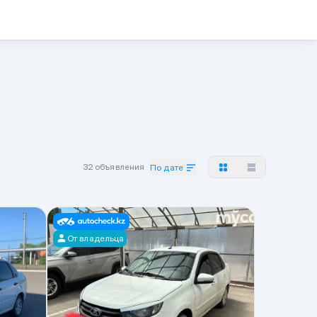
32 объявления
По дате
От владельца