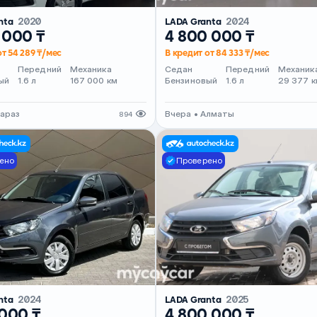
nta
2020
LADA Granta
2024
 000 ₸
4 800 000 ₸
от 54 289 ₸/мес
В кредит от 84 333 ₸/мес
Передний
Механика
Седан
Передний
Механик
ый
1.6 л
167 000 км
Бензиновый
1.6 л
29 377 к
Тараз
Вчера • Алматы
894
ено
Проверено
nta
2024
LADA Granta
2025
 000 ₸
4 800 000 ₸