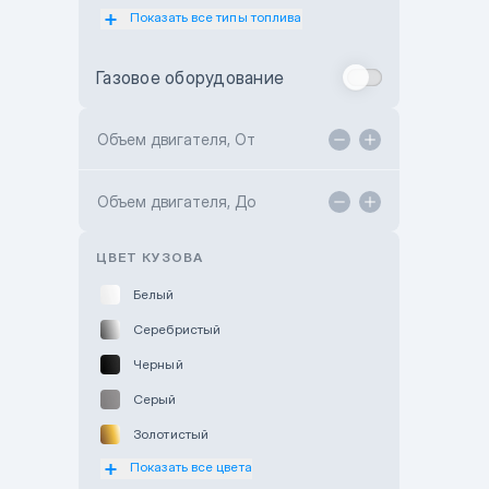
Показать все типы топлива
Subaru Motor Almaty
Toyota Almaty
Газовое оборудование
Toyota Astana
Toyota Kokshetau
Объем двигателя, От
TANK Motors Karaganda
Объем двигателя, До
Hyundai ShymCity
Toyota Shygys
ЦВЕТ КУЗОВА
Белый
Серебристый
Черный
Серый
Золотистый
Показать все цвета
Оранжевый