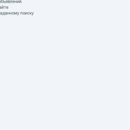
объявлений.
айте
заданному поиску