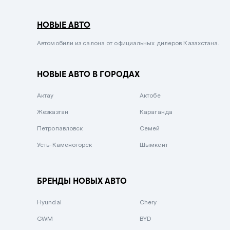
Серый металлик
НОВЫЕ АВТО
Сиреневый металлик
Черный металлик
Автомобили из салона от официальных дилеров Казахстана.
Стальной
НОВЫЕ АВТО В ГОРОДАХ
Вишневый
Серебристый металлик
Актау
Актобе
Темно-коричневый
Жезказган
Караганда
Бело-Дымчатый
Петропавловск
Семей
Светло-зелёный металлик
Усть-Каменогорск
Шымкент
Бирюзовый
Темно-синий металлик
БРЕНДЫ НОВЫХ АВТО
Зеленый металлик
Hyundai
Chery
Комбинированный
GWM
BYD