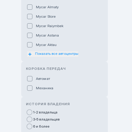
Mycar Almaty
Mycar Store
Mycar Raiymbek
Mycar Astana
Mycar Aktau
Показать все автоцентры
Mycar Uralsk
Haval & Tank Kyzylorda
КОРОБКА ПЕРЕДАЧ
Haval & Tank Pavlodar
Автомат
Bavaria Almaty
Механика
Mycar Shymkent
Bavaria Astana
ИСТОРИЯ ВЛАДЕНИЯ
GWM Nurly Zhol
1-2 владельца
3-5 владельцев
Chery Astana
6 и более
Changan Auto Nurly Zhol