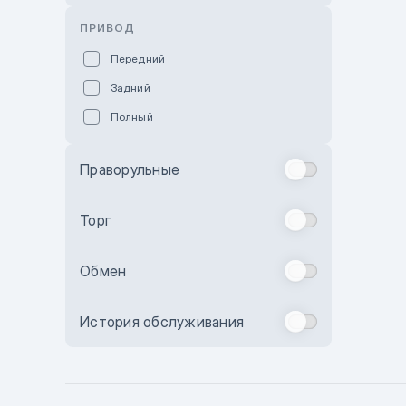
Розовый
ПРИВОД
Красный
Передний
Пурпурный
Задний
Коричневый
Полный
Голубой
Синий
Праворульные
Фиолетовый
Зеленый
Торг
Желтый
Обмен
Бежевый
Бордовый
История обслуживания
Комбинированный
Бронзовый
Темно-синий