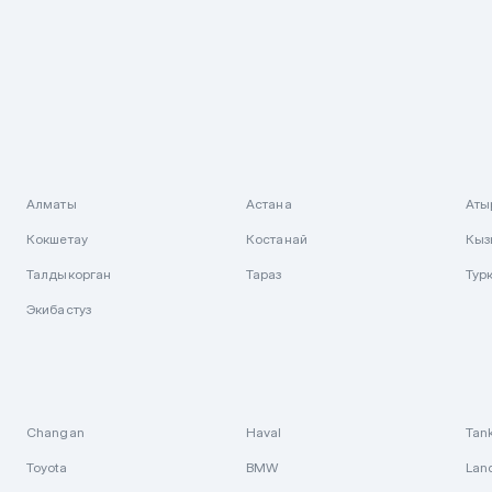
Алматы
Астана
Аты
Кокшетау
Костанай
Кыз
Талдыкорган
Тараз
Тур
Экибастуз
Changan
Haval
Tan
Toyota
BMW
Lan