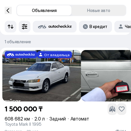
Объявления
Новые авто
В кредит
Ча
1 объявление
От владельца
1 500 000 ₸
608 682 км
·
2.0 л
·
Задний
·
Автомат
Toyota Mark II 1995