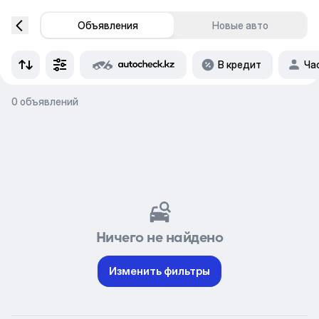
Объявления
Новые авто
В кредит
Ча
0 объявлений
Ничего не найдено
Изменить фильтры