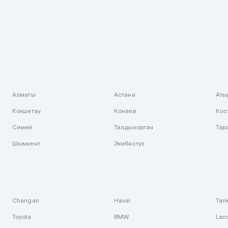
Алматы
Астана
Аты
Кокшетау
Конаев
Кос
Семей
Талдыкорган
Тар
Шымкент
Экибастуз
Changan
Haval
Tan
Toyota
BMW
Lan