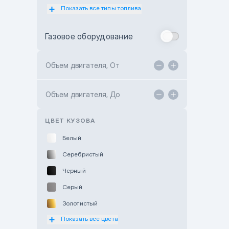
Показать все типы топлива
Subaru Motor Almaty
Toyota Almaty
Газовое оборудование
Toyota Astana
Toyota Kokshetau
Объем двигателя, От
TANK Motors Karaganda
Объем двигателя, До
Hyundai ShymCity
Toyota Shygys
ЦВЕТ КУЗОВА
Белый
Серебристый
Черный
Серый
Золотистый
Показать все цвета
Оранжевый