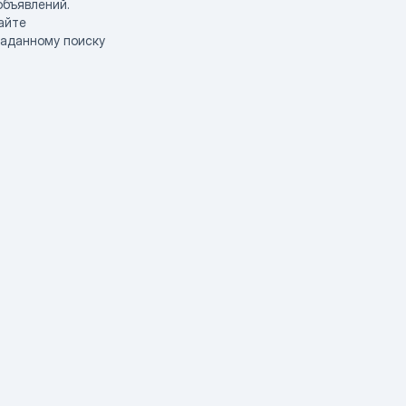
объявлений.
айте
заданному поиску