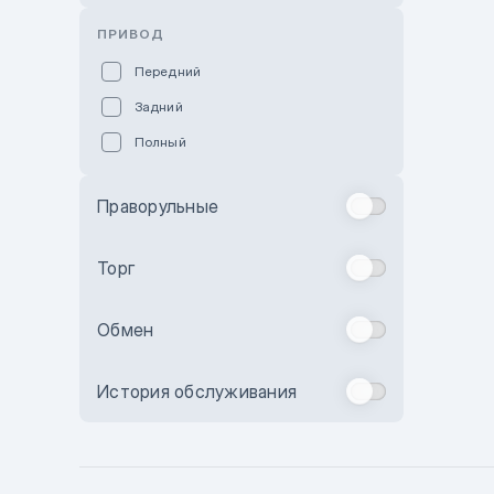
Розовый
ПРИВОД
Красный
Передний
Пурпурный
Задний
Коричневый
Полный
Голубой
Синий
Праворульные
Фиолетовый
Зеленый
Торг
Желтый
Обмен
Бежевый
Бордовый
История обслуживания
Комбинированный
Бронзовый
Темно-синий