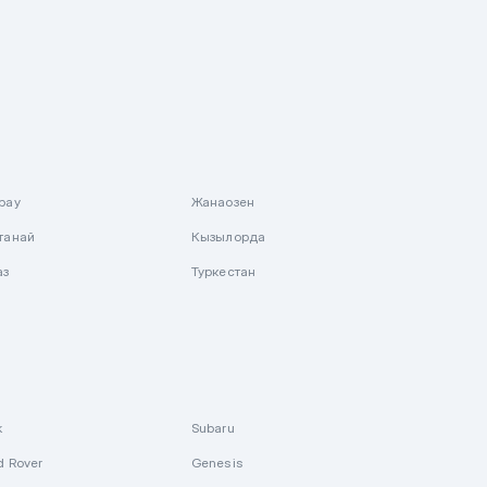
рау
Жанаозен
танай
Кызылорда
аз
Туркестан
k
Subaru
d Rover
Genesis