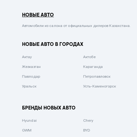
Серый металлик
НОВЫЕ АВТО
Сиреневый металлик
Черный металлик
Автомобили из салона от официальных дилеров Казахстана.
Стальной
НОВЫЕ АВТО В ГОРОДАХ
Вишневый
Серебристый металлик
Актау
Актобе
Темно-коричневый
Жезказган
Караганда
Бело-Дымчатый
Павлодар
Петропавловск
Светло-зелёный металлик
Уральск
Усть-Каменогорск
Бирюзовый
Темно-синий металлик
БРЕНДЫ НОВЫХ АВТО
Зеленый металлик
Hyundai
Chery
Комбинированный
GWM
BYD