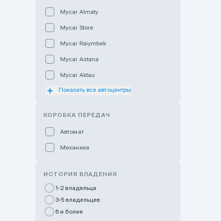
Mycar Almaty
Mycar Store
Mycar Raiymbek
Mycar Astana
Mycar Aktau
Показать все автоцентры
Mycar Uralsk
Haval & Tank Kyzylorda
КОРОБКА ПЕРЕДАЧ
Haval & Tank Pavlodar
Автомат
Bavaria Almaty
Механика
Mycar Shymkent
Bavaria Astana
ИСТОРИЯ ВЛАДЕНИЯ
GWM Nurly Zhol
1-2 владельца
3-5 владельцев
Chery Astana
6 и более
Changan Auto Nurly Zhol