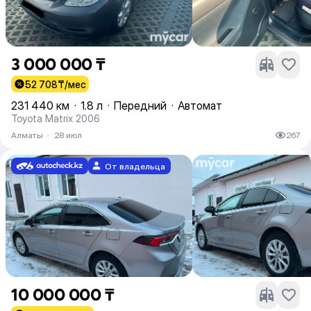
3 000 000 ₸
52 708
₸/мес
231 440 км
·
1.8 л
·
Передний
·
Автомат
Toyota Matrix 2006
Алматы
·
28 июл
267
От владельца
10 000 000 ₸