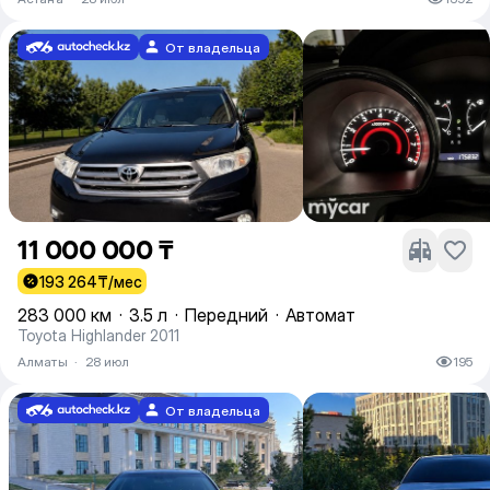
От владельца
11 000 000 ₸
193 264
₸/мес
283 000 км
·
3.5 л
·
Передний
·
Автомат
Toyota Highlander 2011
Алматы
·
28 июл
195
От владельца