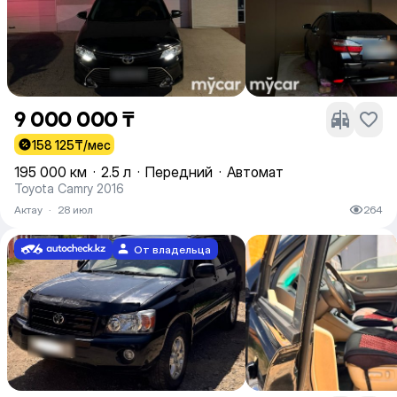
9 000 000 ₸
158 125
₸/мес
195 000 км
·
2.5 л
·
Передний
·
Автомат
Toyota Camry 2016
Актау
·
28 июл
264
От владельца