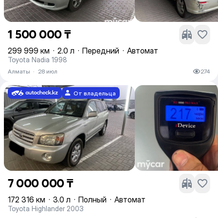
1 500 000 ₸
299 999 км
·
2.0 л
·
Передний
·
Автомат
Toyota Nadia 1998
Алматы
·
28 июл
274
От владельца
7 000 000 ₸
172 316 км
·
3.0 л
·
Полный
·
Автомат
Toyota Highlander 2003