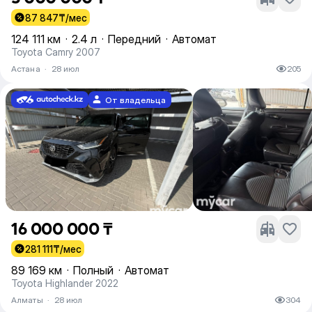
87 847
₸/мес
124 111 км
·
2.4 л
·
Передний
·
Автомат
Toyota Camry 2007
Астана
·
28 июл
205
От владельца
16 000 000 ₸
281 111
₸/мес
89 169 км
·
Полный
·
Автомат
Toyota Highlander 2022
Алматы
·
28 июл
304