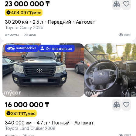
23 000 000 ₸
404 097
₸/мес
30 200 км
·
2.5 л
·
Передний
·
Автомат
Toyota Camry 2025
Алматы
·
28 июл
1082
От владельца
16 000 000 ₸
281 111
₸/мес
340 000 км
·
4.7 л
·
Полный
·
Автомат
Toyota Land Cruiser 2008
Астана
·
28 июл
1392