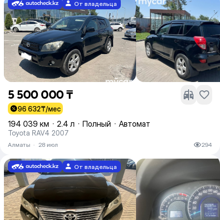
От владельца
5 500 000 ₸
96 632
₸/мес
194 039 км
·
2.4 л
·
Полный
·
Автомат
Toyota RAV4 2007
Алматы
·
28 июл
294
От владельца