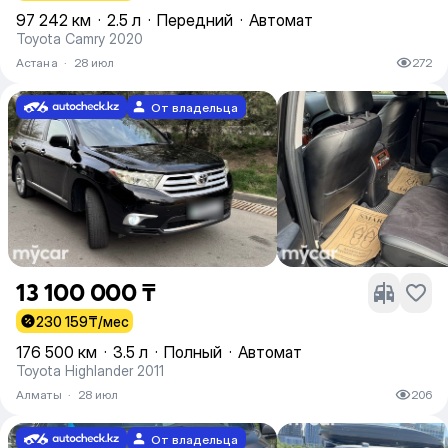
97 242 км
·
2.5 л
·
Передний
·
Автомат
Toyota Camry 2020
Астана
·
28 июл
272
От владельца
13 100 000 ₸
230 159
₸/мес
176 500 км
·
3.5 л
·
Полный
·
Автомат
Toyota Highlander 2011
Алматы
·
28 июл
206
От владельца