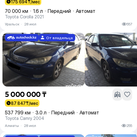
175 694
₸/мес
70 000 км
·
1.6 л
·
Передний
·
Автомат
Toyota Corolla 2021
Уральск
·
28 июл
557
От владельца
5 000 000 ₸
87 847
₸/мес
537 799 км
·
3.0 л
·
Передний
·
Автомат
Toyota Camry 2004
Алматы
·
28 июл
255