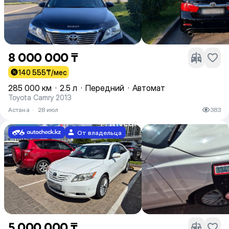
8 000 000 ₸
140 555
₸/мес
285 000 км
·
2.5 л
·
Передний
·
Автомат
Toyota Camry 2013
Астана
·
28 июл
383
От владельца
5 000 000 ₸