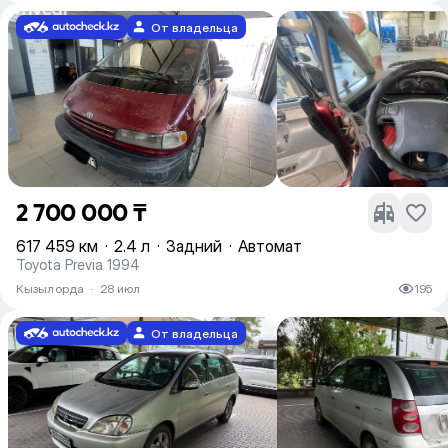
От владельца
2 700 000 ₸
617 459 км
·
2.4 л
·
Задний
·
Автомат
Toyota Previa 1994
Кызылорда
·
28 июл
195
От владельца