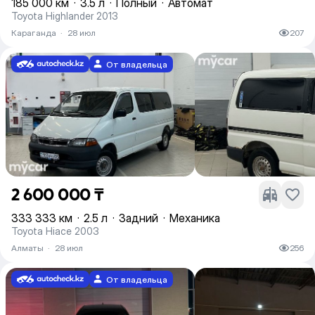
185 000 км
·
3.5 л
·
Полный
·
Автомат
Toyota Highlander 2013
Караганда
·
28 июл
207
От владельца
2 600 000 ₸
333 333 км
·
2.5 л
·
Задний
·
Механика
Toyota Hiace 2003
Алматы
·
28 июл
256
От владельца