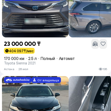
23 000 000 ₸
404 097
₸/мес
170 000 км
·
2.5 л
·
Полный
·
Автомат
Toyota Sienna 2021
Астана
·
28 июл
195
От владельца