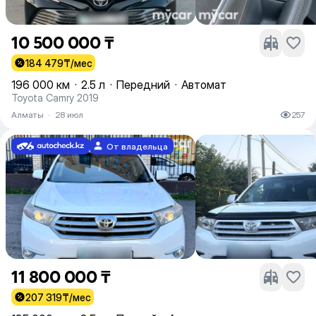
10 500 000 ₸
184 479
₸/мес
196 000 км
·
2.5 л
·
Передний
·
Автомат
Toyota Camry 2019
Алматы
·
28 июл
257
От владельца
11 800 000 ₸
207 319
₸/мес