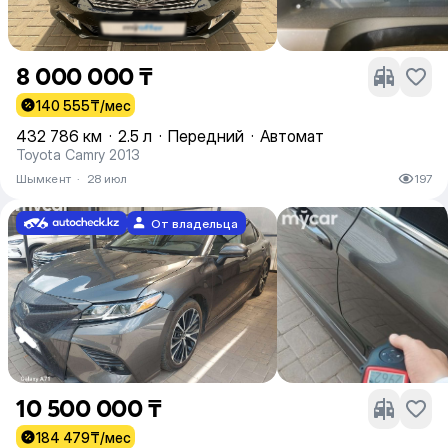
8 000 000 ₸
140 555
₸/мес
432 786 км
·
2.5 л
·
Передний
·
Автомат
Toyota Camry 2013
Шымкент
·
28 июл
197
От владельца
10 500 000 ₸
184 479
₸/мес