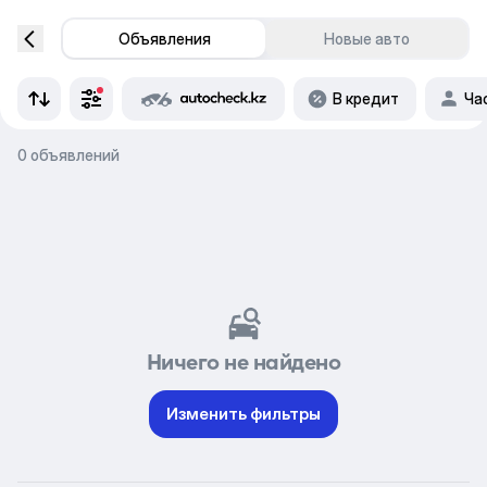
Объявления
Новые авто
В кредит
Ча
0 объявлений
Ничего не найдено
Изменить фильтры