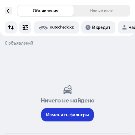
Объявления
Новые авто
В кредит
Ча
0 объявлений
Ничего не найдено
Изменить фильтры