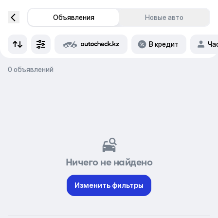
Объявления
Новые авто
В кредит
Ча
0 объявлений
Ничего не найдено
Изменить фильтры