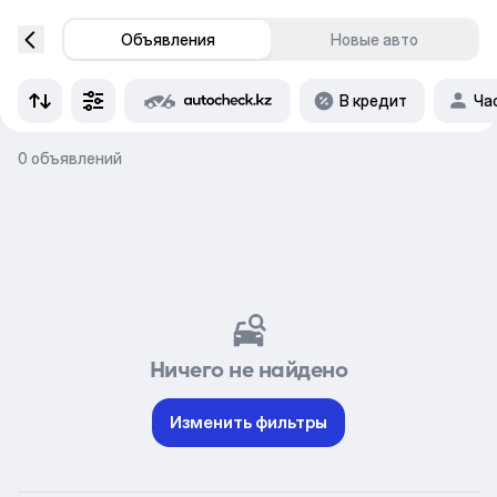
Объявления
Новые авто
В кредит
Ча
0 объявлений
Ничего не найдено
Изменить фильтры