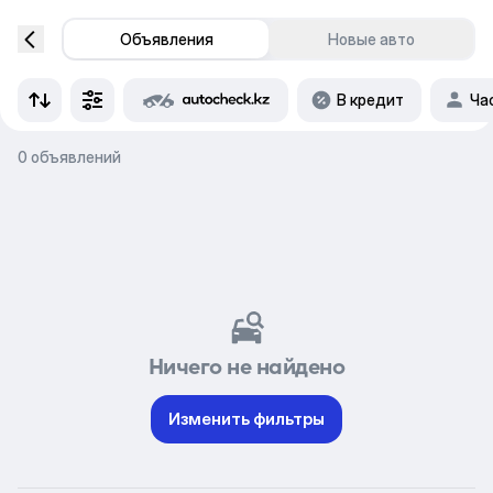
Объявления
Новые авто
В кредит
Ча
0 объявлений
Ничего не найдено
Изменить фильтры