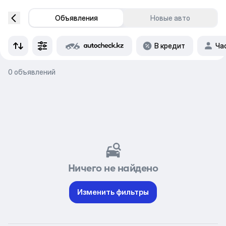
Объявления
Новые авто
В кредит
Ча
0 объявлений
Ничего не найдено
Изменить фильтры