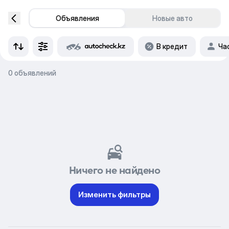
Объявления
Новые авто
В кредит
Ча
0 объявлений
Ничего не найдено
Изменить фильтры