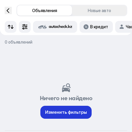
Объявления
Новые авто
В кредит
Ча
0 объявлений
Ничего не найдено
Изменить фильтры