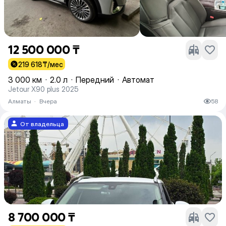
12 500 000 ₸
219 618
₸/мес
3 000 км
·
2.0 л
·
Передний
·
Автомат
Jetour X90 plus 2025
Алматы
·
Вчера
58
От владельца
8 700 000 ₸