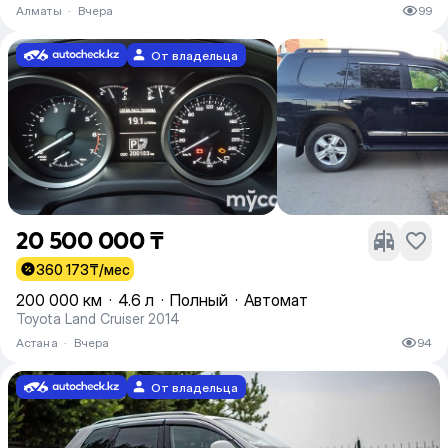
Алматы
·
Вчера
99
От владельца
20 500 000 ₸
360 173
₸/мес
200 000 км
·
4.6 л
·
Полный
·
Автомат
Toyota Land Cruiser 2014
Астана
·
Вчера
94
От владельца