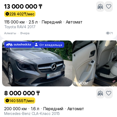
13 000 000 ₸
228 402
₸/мес
115 000 км
·
2.5 л
·
Передний
·
Автомат
Toyota RAV4 2017
Алматы
·
Вчера
71
От владельца
8 000 000 ₸
140 555
₸/мес
200 000 км
·
1.6 л
·
Передний
·
Автомат
Mercedes-Benz CLA-Класс 2015