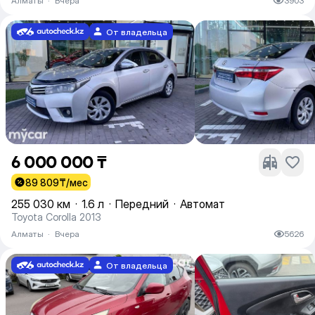
Алматы
·
Вчера
3903
От владельца
6 000 000 ₸
89 809
₸/мес
255 030 км
·
1.6 л
·
Передний
·
Автомат
Toyota Corolla 2013
Алматы
·
Вчера
5626
От владельца