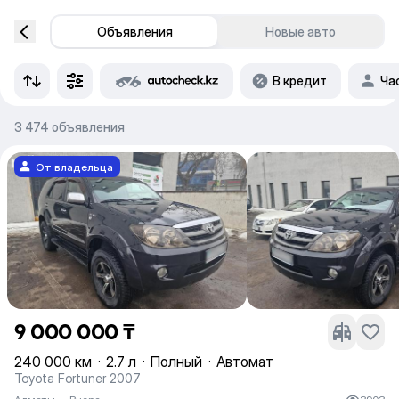
Объявления
Новые авто
В кредит
Ча
3 474 объявления
От владельца
9 000 000 ₸
240 000 км
·
2.7 л
·
Полный
·
Автомат
Toyota Fortuner 2007