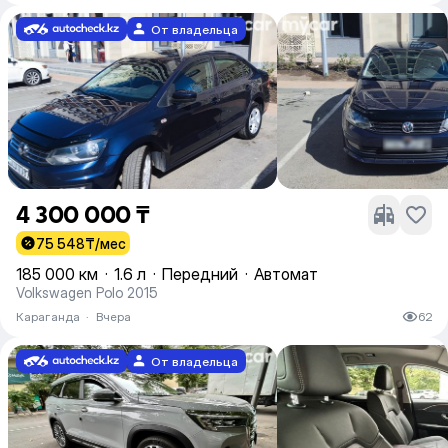
От владельца
4 300 000 ₸
75 548
₸/мес
185 000 км
·
1.6 л
·
Передний
·
Автомат
Volkswagen Polo 2015
Караганда
·
Вчера
62
От владельца