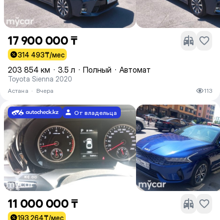
17 900 000 ₸
314 493
₸/мес
203 854 км
·
3.5 л
·
Полный
·
Автомат
Toyota Sienna 2020
Астана
·
Вчера
113
От владельца
11 000 000 ₸
193 264
₸/мес