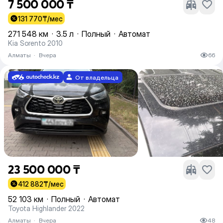
7 500 000 ₸
131 770
₸/мес
271 548 км
·
3.5 л
·
Полный
·
Автомат
Kia Sorento 2010
Алматы
·
Вчера
66
От владельца
23 500 000 ₸
412 882
₸/мес
52 103 км
·
Полный
·
Автомат
Toyota Highlander 2022
Алматы
·
Вчера
48