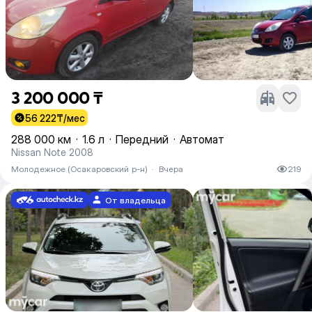
3 200 000 ₸
56 222
₸/мес
288 000 км
·
1.6 л
·
Передний
·
Автомат
Nissan Note 2008
Молодежное (Осакаровский р-н)
·
Вчера
219
От владельца