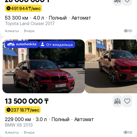
491 944
₸/мес
53 300 км
·
4.0 л
·
Полный
·
Автомат
Toyota Land Cruiser 2017
Алматы
·
Вчера
55
От владельца
13 500 000 ₸
237 187
₸/мес
229 000 км
·
3.0 л
·
Полный
·
Автомат
BMW X6 2013
Алматы
·
Вчера
58