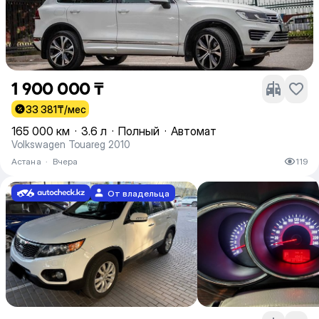
1 900 000 ₸
33 381
₸/мес
165 000 км
·
3.6 л
·
Полный
·
Автомат
Volkswagen Touareg 2010
Астана
·
Вчера
119
От владельца