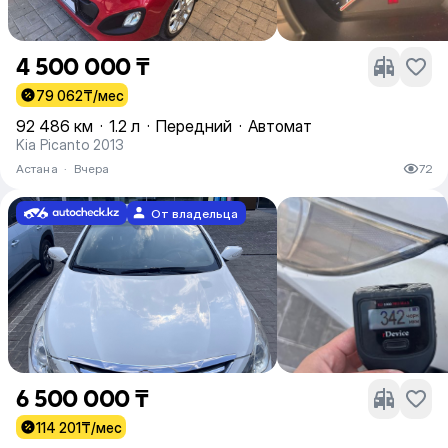
4 500 000 ₸
79 062
₸/мес
92 486 км
·
1.2 л
·
Передний
·
Автомат
Kia Picanto 2013
Астана
·
Вчера
72
От владельца
6 500 000 ₸
114 201
₸/мес