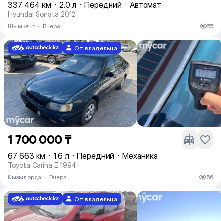
337 464 км
·
2.0 л
·
Передний
·
Автомат
Hyundai Sonata 2012
Шымкент
·
Вчера
55
От владельца
1 700 000 ₸
67 663 км
·
1.6 л
·
Передний
·
Механика
Toyota Carina E 1994
Кызылорда
·
Вчера
56
От владельца