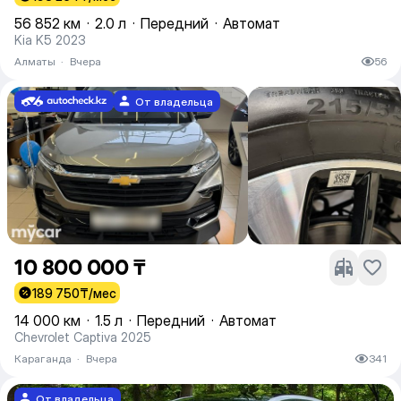
56 852 км
·
2.0 л
·
Передний
·
Автомат
Kia K5 2023
Алматы
·
Вчера
56
От владельца
10 800 000 ₸
189 750
₸/мес
14 000 км
·
1.5 л
·
Передний
·
Автомат
Chevrolet Captiva 2025
Караганда
·
Вчера
341
От владельца