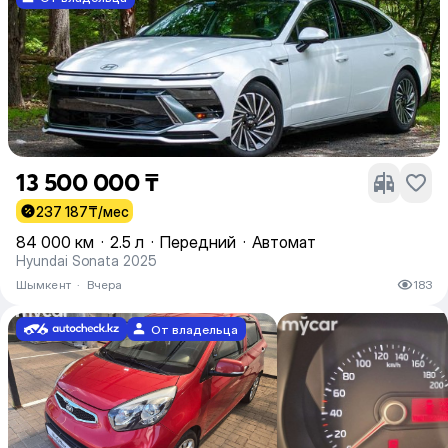
13 500 000 ₸
237 187
₸/мес
84 000 км
·
2.5 л
·
Передний
·
Автомат
Hyundai Sonata 2025
Шымкент
·
Вчера
183
От владельца