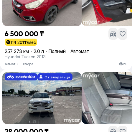
6 500 000 ₸
114 201
₸/мес
257 273 км
·
2.0 л
·
Полный
·
Автомат
Hyundai Tucson 2013
Алматы
·
Вчера
50
От владельца
28 000 000 ₸