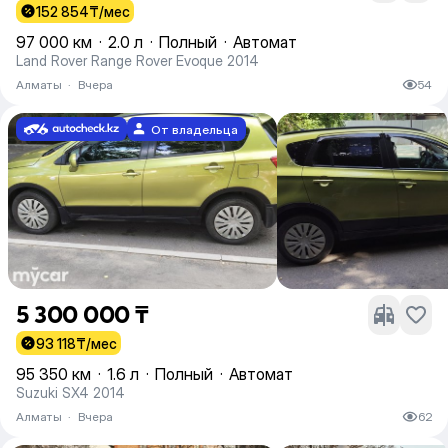
152 854
₸/мес
97 000 км
·
2.0 л
·
Полный
·
Автомат
Land Rover Range Rover Evoque 2014
Алматы
·
Вчера
54
От владельца
5 300 000 ₸
93 118
₸/мес
95 350 км
·
1.6 л
·
Полный
·
Автомат
Suzuki SX4 2014
Алматы
·
Вчера
62